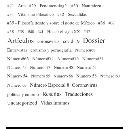
#21 - Arte
#29 - Fenomenología
#30 - Naturaleza
#31 - Vitalismo Filosófico
#32 - Sexualidad
#35 - Filosofía desde y sobre el norte de México
#36
#37
#38
#39
#40
#41 - Hojear el siglo XX
#42
Dossier
Artículos
coronavirus
covid-19
Entrevistas
erotismo y pornografía
Numero#68
Número#66
Número#72
Número#75
Número#81
Número 51
Número 43
Número 47
Número 48
Número 54
Número 56
Número 58
Número 60
Número 55
Número Especial 8: Coronavirus
Número 63
Reseñas
Traducciones
política y entorno
Uncategorized
Vidas Infames