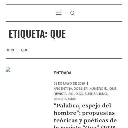
ETIQUETA:
QUE
HOME
QUE
ENTRADA
31 DE MAYO DE 2019
ARGENTINA
,
DOSSIER
,
NÚMERO 51
,
QUE
,
REVISTA
,
SIGLO XX
,
SURREALISMO
,
VANGUARDIAS
“Palabra, espejo del
hombre”: propuestas
teóricas y poéticas de
la revista “Que” (1928-