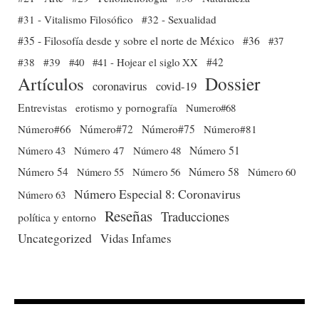
#31 - Vitalismo Filosófico
#32 - Sexualidad
#35 - Filosofía desde y sobre el norte de México
#36
#37
#38
#39
#40
#41 - Hojear el siglo XX
#42
Dossier
Artículos
coronavirus
covid-19
Entrevistas
erotismo y pornografía
Numero#68
Número#66
Número#72
Número#75
Número#81
Número 51
Número 43
Número 47
Número 48
Número 54
Número 56
Número 58
Número 60
Número 55
Número Especial 8: Coronavirus
Número 63
Reseñas
Traducciones
política y entorno
Uncategorized
Vidas Infames