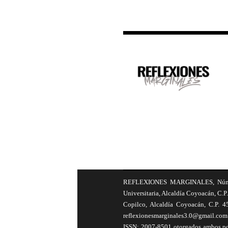
REFLEXIONES MARGINALES, Número 8
Universitaria, Alcaldía Coyoacán, C.P.
Copilco, Alcaldía Coyoacán, C.P. 4
reflexionesmarginales3.0@gmail.com 
ISSN: 2007-8501 otorgados ambos por 