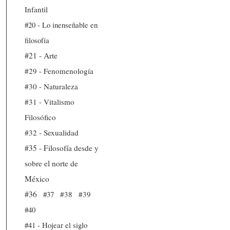
Infantil
#20 - Lo inenseñable en
filosofía
#21 - Arte
#29 - Fenomenología
#30 - Naturaleza
#31 - Vitalismo
Filosófico
#32 - Sexualidad
#35 - Filosofía desde y
sobre el norte de
México
#36
#37
#38
#39
#40
#41 - Hojear el siglo