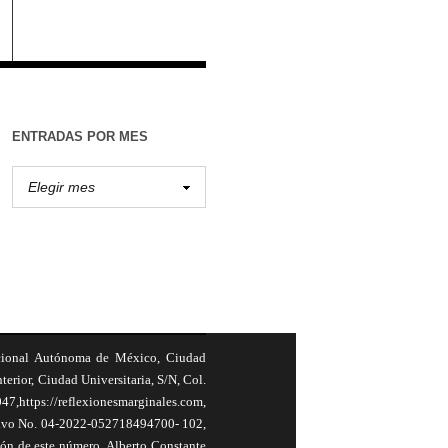
ENTRADAS POR MES
cional Autónoma de México, Ciudad
terior, Ciudad Universitaria, S/N, Col.
,https://reflexionesmarginales.com,
usivo No. 04-2022-052718494700- 102,
ión de este número, Alberto Constante