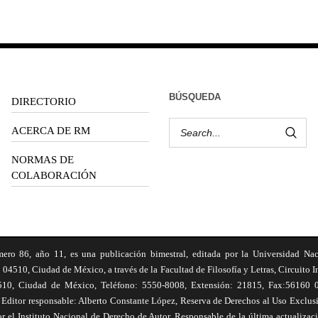
BÚSQUEDA
DIRECTORIO
ACERCA DE RM
NORMAS DE
COLABORACIÓN
6, año 11, es una publicación bimestral, editada por la Universidad Na
 04510, Ciudad de México, a través de la Facultad de Filosofía y Letras, Circuito In
510, Ciudad de México, Teléfono: 5550-8008, Extensión: 21815, Fax:56160 047
Editor responsable: Alberto Constante López, Reserva de Derechos al Uso Excl
el Instituto Nacional de Derecho de Autor. Responsable de la última actualizac