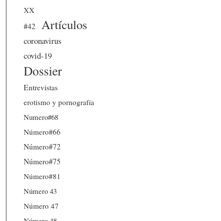
XX
Artículos
#42
coronavirus
covid-19
Dossier
Entrevistas
erotismo y pornografía
Numero#68
Número#66
Número#72
Número#75
Número#81
Número 43
Número 47
Número 48