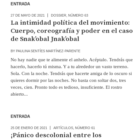
ENTRADA
27 DE MAYO DE 2021
DOSSIER
,
NÚMERO 63
La intimidad política del movimiento:
Cuerpo, coreografía y poder en el caso
de Snak’obal Jnak’obal
BY
PAULINA SENTÍES MARTÍNEZ-PARENTE
No hay nadie que te alimente el anhelo. Acéptalo. Tendrás que
hacerlo, hacerlo tú misma. Y a tu alrededor un vasto terreno.
Sola. Con la noche. Tendrás que hacerte amiga de lo oscuro si
quieres dormir por las noches. No basta con soltar dos, tres
veces, cien. Pronto todo es tedioso, insuficiente. El rostro
abierto...
ENTRADA
25 DE ENERO DE 2021
ARTÍCULOS
,
NÚMERO 61
¡Pánico descolonial entre los