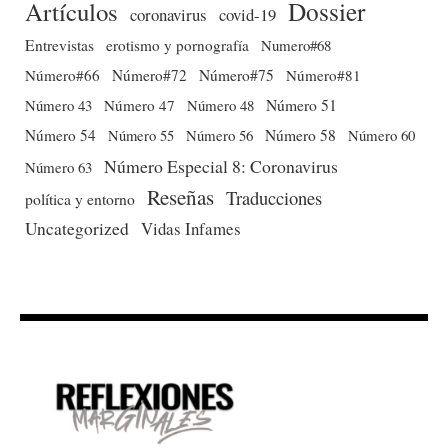
Dossier
Artículos
coronavirus
covid-19
Entrevistas
erotismo y pornografía
Numero#68
Número#66
Número#72
Número#75
Número#81
Número 51
Número 43
Número 47
Número 48
Número 54
Número 56
Número 58
Número 60
Número 55
Número Especial 8: Coronavirus
Número 63
Reseñas
Traducciones
política y entorno
Uncategorized
Vidas Infames