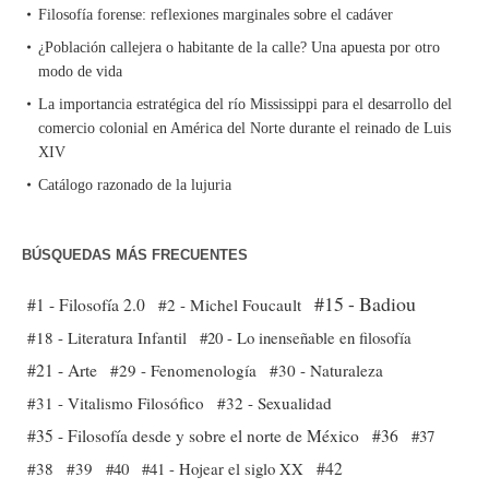
Filosofía forense: reflexiones marginales sobre el cadáver
¿Población callejera o habitante de la calle? Una apuesta por otro
modo de vida
La importancia estratégica del río Mississippi para el desarrollo del
comercio colonial en América del Norte durante el reinado de Luis
XIV
Catálogo razonado de la lujuria
BÚSQUEDAS MÁS FRECUENTES
#15 - Badiou
#1 - Filosofía 2.0
#2 - Michel Foucault
#18 - Literatura Infantil
#20 - Lo inenseñable en filosofía
#21 - Arte
#29 - Fenomenología
#30 - Naturaleza
#31 - Vitalismo Filosófico
#32 - Sexualidad
#35 - Filosofía desde y sobre el norte de México
#36
#37
#38
#39
#40
#41 - Hojear el siglo XX
#42