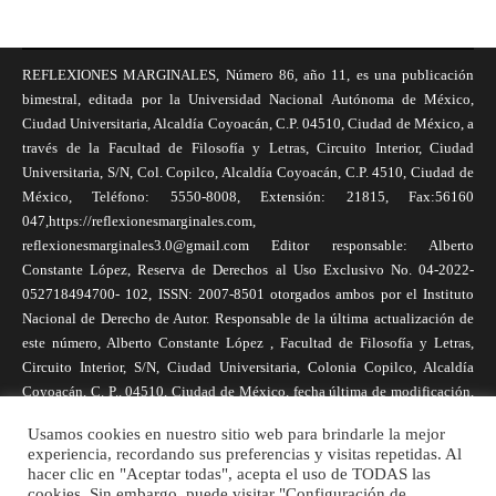
REFLEXIONES MARGINALES, Número 86, año 11, es una publicación
bimestral, editada por la Universidad Nacional Autónoma de México,
Ciudad Universitaria, Alcaldía Coyoacán, C.P. 04510, Ciudad de México, a
través de la Facultad de Filosofía y Letras, Circuito Interior, Ciudad
Universitaria, S/N, Col. Copilco, Alcaldía Coyoacán, C.P. 4510, Ciudad de
México, Teléfono: 5550-8008, Extensión: 21815, Fax:56160
047,https://reflexionesmarginales.com,
reflexionesmarginales3.0@gmail.com Editor responsable: Alberto
Constante López, Reserva de Derechos al Uso Exclusivo No. 04-2022-
052718494700- 102, ISSN: 2007-8501 otorgados ambos por el Instituto
Nacional de Derecho de Autor. Responsable de la última actualización de
este número, Alberto Constante López , Facultad de Filosofía y Letras,
Circuito Interior, S/N, Ciudad Universitaria, Colonia Copilco, Alcaldía
Coyoacán, C. P., 04510, Ciudad de México, fecha última de modificación,
1 de abril de 2025. Las opiniones expresadas por los autores no
Usamos cookies en nuestro sitio web para brindarle la mejor
necesariamente reflejan la postura de la revista, ni de Universidad Nacional
experiencia, recordando sus preferencias y visitas repetidas. Al
Autónoma de México. Los autores son responsables de los contenidos de
hacer clic en "Aceptar todas", acepta el uso de TODAS las
sus artículos. Se autoriza la reproducción total o parcial de los textos aquí
cookies. Sin embargo, puede visitar "Configuración de