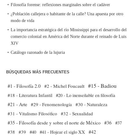
Filosofía forense: reflexiones marginales sobre el cadáver
¿Población callejera o habitante de la calle? Una apuesta por otro
modo de vida
La importancia estratégica del río Mississippi para el desarrollo del
comercio colonial en América del Norte durante el reinado de Luis
XIV
Catálogo razonado de la lujuria
BÚSQUEDAS MÁS FRECUENTES
#15 - Badiou
#1 - Filosofía 2.0
#2 - Michel Foucault
#18 - Literatura Infantil
#20 - Lo inenseñable en filosofía
#21 - Arte
#29 - Fenomenología
#30 - Naturaleza
#31 - Vitalismo Filosófico
#32 - Sexualidad
#35 - Filosofía desde y sobre el norte de México
#36
#37
#38
#39
#40
#41 - Hojear el siglo XX
#42