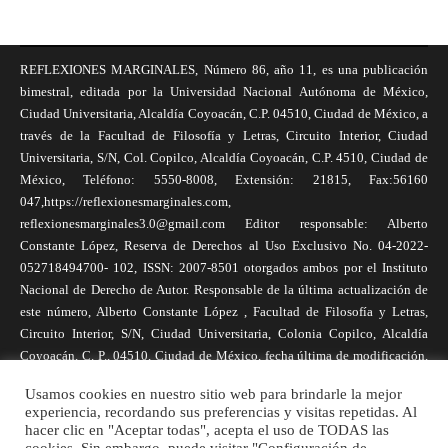
REFLEXIONES MARGINALES, Número 86, año 11, es una publicación
bimestral, editada por la Universidad Nacional Autónoma de México,
Ciudad Universitaria, Alcaldía Coyoacán, C.P. 04510, Ciudad de México, a
través de la Facultad de Filosofía y Letras, Circuito Interior, Ciudad
Universitaria, S/N, Col. Copilco, Alcaldía Coyoacán, C.P. 4510, Ciudad de
México, Teléfono: 5550-8008, Extensión: 21815, Fax:56160
047,https://reflexionesmarginales.com,
reflexionesmarginales3.0@gmail.com Editor responsable: Alberto
Constante López, Reserva de Derechos al Uso Exclusivo No. 04-2022-
052718494700- 102, ISSN: 2007-8501 otorgados ambos por el Instituto
Nacional de Derecho de Autor. Responsable de la última actualización de
este número, Alberto Constante López , Facultad de Filosofía y Letras,
Circuito Interior, S/N, Ciudad Universitaria, Colonia Copilco, Alcaldía
Coyoacán, C. P., 04510, Ciudad de México, fecha última de modificación,
1 de abril de 2025. Las opiniones expresadas por los autores no
Usamos cookies en nuestro sitio web para brindarle la mejor
necesariamente reflejan la postura de la revista, ni de Universidad Nacional
experiencia, recordando sus preferencias y visitas repetidas. Al
Autónoma de México. Los autores son responsables de los contenidos de
hacer clic en "Aceptar todas", acepta el uso de TODAS las
sus artículos. Se autoriza la reproducción total o parcial de los textos aquí