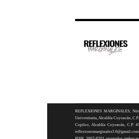
REFLEXIONES MARGINALES, Número 8
Universitaria, Alcaldía Coyoacán, C.P.
Copilco, Alcaldía Coyoacán, C.P. 4
reflexionesmarginales3.0@gmail.com 
ISSN: 2007-8501 otorgados ambos por 