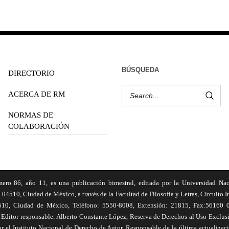
BÚSQUEDA
DIRECTORIO
ACERCA DE RM
NORMAS DE
COLABORACIÓN
6, año 11, es una publicación bimestral, editada por la Universidad Na
 04510, Ciudad de México, a través de la Facultad de Filosofía y Letras, Circuito In
510, Ciudad de México, Teléfono: 5550-8008, Extensión: 21815, Fax:56160 047
Editor responsable: Alberto Constante López, Reserva de Derechos al Uso Excl
el Instituto Nacional de Derecho de Autor. Responsable de la última actualizac