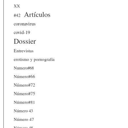
XX
Artículos
#42
coronavirus
covid-19
Dossier
Entrevistas
erotismo y pornografía
Numero#68
Número#66
Número#72
Número#75
Número#81
Número 43
Número 47
Número 48