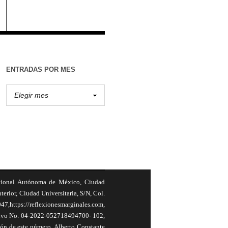
ENTRADAS POR MES
cional Autónoma de México, Ciudad
terior, Ciudad Universitaria, S/N, Col.
,https://reflexionesmarginales.com,
usivo No. 04-2022-052718494700- 102,
ión de este número, Alberto Constante