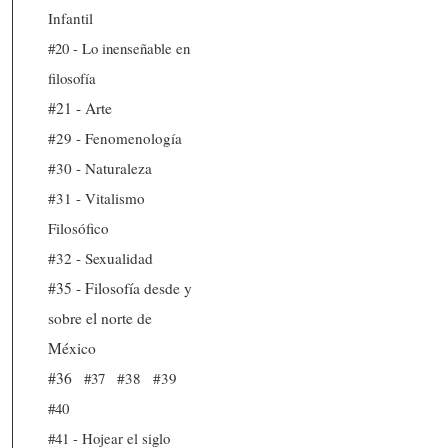
Infantil
#20 - Lo inenseñable en
filosofía
#21 - Arte
#29 - Fenomenología
#30 - Naturaleza
#31 - Vitalismo
Filosófico
#32 - Sexualidad
#35 - Filosofía desde y
sobre el norte de
México
#36
#37
#38
#39
#40
#41 - Hojear el siglo