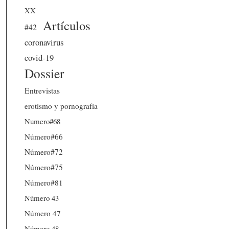
XX
Artículos
#42
coronavirus
covid-19
Dossier
Entrevistas
erotismo y pornografía
Numero#68
Número#66
Número#72
Número#75
Número#81
Número 43
Número 47
Número 48