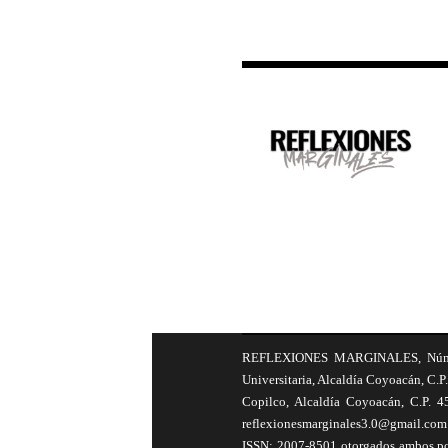
REFLEXIONES MARGINALES, Número 8
Universitaria, Alcaldía Coyoacán, C.P.
Copilco, Alcaldía Coyoacán, C.P. 4
reflexionesmarginales3.0@gmail.com 
ISSN: 2007-8501 otorgados ambos por 