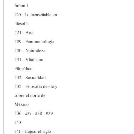
Infantil
#20 - Lo inenseñable en
filosofía
#21 - Arte
#29 - Fenomenología
#30 - Naturaleza
#31 - Vitalismo
Filosófico
#32 - Sexualidad
#35 - Filosofía desde y
sobre el norte de
México
#36
#37
#38
#39
#40
#41 - Hojear el siglo