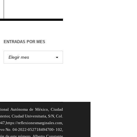
ENTRADAS POR MES
cional Autónoma de México, Ciudad
terior, Ciudad Universitaria, S/N, Col.
,https://reflexionesmarginales.com,
usivo No. 04-2022-052718494700- 102,
ión de este número, Alberto Constante