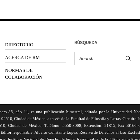
BÚSQUEDA
DIRECTORIO
ACERCA DE RM
NORMAS DE
COLABORACIÓN
6, año 11, es una publicación bimestral, editada por la Universidad Na
 04510, Ciudad de México, a través de la Facultad de Filosofía y Letras, Circuito In
510, Ciudad de México, Teléfono: 5550-8008, Extensión: 21815, Fax:56160 047
Editor responsable: Alberto Constante López, Reserva de Derechos al Uso Excl
el Instituto Nacional de Derecho de Autor. Responsable de la última actualizac