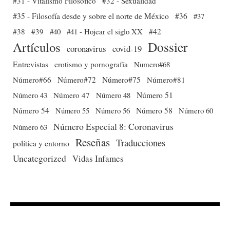
#31 - Vitalismo Filosófico
#32 - Sexualidad
#35 - Filosofía desde y sobre el norte de México
#36
#37
#38
#39
#40
#41 - Hojear el siglo XX
#42
Dossier
Artículos
coronavirus
covid-19
Entrevistas
erotismo y pornografía
Numero#68
Número#66
Número#72
Número#75
Número#81
Número 51
Número 43
Número 47
Número 48
Número 54
Número 56
Número 58
Número 60
Número 55
Número Especial 8: Coronavirus
Número 63
Reseñas
Traducciones
política y entorno
Uncategorized
Vidas Infames