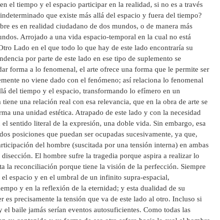
n el tiempo y el espacio participar en la realidad, si no es a través
 indeterminado que existe más allá del espacio y fuera del tiempo?
bre es en realidad ciudadano de dos mundos, o de manera más
mundos. Arrojado a una vida espacio-temporal en la cual no está
Otro Lado en el que todo lo que hay de este lado encontraría su
ndencia por parte de este lado en ese tipo de suplemento se
 dar forma a lo fenomenal, el arte ofrece una forma que le permite ser
emente no viene dado con el fenómeno; así relaciona lo fenomenal
lá del tiempo y el espacio, transformando lo efímero en un
tiene una relación real con esa relevancia, que en la obra de arte se
rma una unidad estética. Atrapado de este lado y con la necesidad
n el sentido literal de la expresión, una doble vida. Sin embargo, esa
 dos posiciones que puedan ser ocupadas sucesivamente, ya que,
rticipación del hombre (suscitada por una tensión interna) en ambas
la disección. El hombre sufre la tragedia porque aspira a realizar lo
a la reconciliación porque tiene la visión de la perfección. Siempre
el espacio y en el umbral de un infinito supra-espacial,
iempo y en la reflexión de la eternidad; y esta dualidad de su
r es precisamente la tensión que va de este lado al otro. Incluso si
e y el baile jamás serían eventos autosuficientes. Como todas las