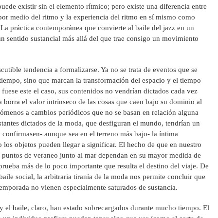
puede existir sin el elemento rítmico; pero existe una diferencia entre
 por medio del ritmo y la experiencia del ritmo en sí mismo como
 La práctica contemporánea que convierte al baile del jazz en un
 un sentido sustancial más allá del que trae consigo un movimiento
discutible tendencia a formalizarse. Ya no se trata de eventos que se
l tiempo, sino que marcan la transformación del espacio y el tiempo
fuese este el caso, sus contenidos no vendrían dictados cada vez
borra el valor intrínseco de las cosas que caen bajo su dominio al
enómenos a cambios periódicos que no se basan en relación alguna
tantes dictados de la moda, que desfiguran el mundo, tendrían un
o confirmasen- aunque sea en el terreno más bajo- la íntima
los objetos pueden llegar a significar. El hecho de que en nuestro
los puntos de veraneo junto al mar dependan en su mayor medida de
prueba más de lo poco importante que resulta el destino del viaje. De
baile social, la arbitraria tiranía de la moda nos permite concluir que
temporada no vienen especialmente saturados de sustancia.
y el baile, claro, han estado sobrecargados durante mucho tiempo. El