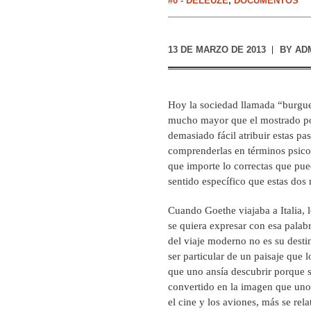
#0 - DELEUZE
,
DOCUMENTOS
13 DE MARZO DE 2013
BY
AD
Hoy la sociedad llamada “burgue
mucho mayor que el mostrado por 
demasiado fácil atribuir estas pa
comprenderlas en términos psico
que importe lo correctas que pued
sentido específico que estas dos 
Cuando Goethe viajaba a Italia, 
se quiera expresar con esa palabr
del viaje moderno no es su desti
ser particular de un paisaje que l
que uno ansía descubrir porque s
convertido en la imagen que uno
el cine y los aviones, más se rel