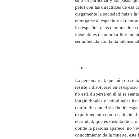
sitio en particular y los pasos q
pelo) con las directrices de esa
ciegamente la sociedad más a la 
entregarse al espacio y el tiemp
los espacios y los tiempos de la 
ideal ahí es deambular librement
ser anhelada con tanta intensidad 
— o —
La persona real, que aún no se h
resiste a disolverse en el espaci
no está dispersa en él ni se sient
longitudinales y latitudinales h
confundir con el sin fin del esp
experimentado como caducidad o
eternidad, que es distinta de la 
donde la persona aparece, no viv
conocimiento de la muerte, este 