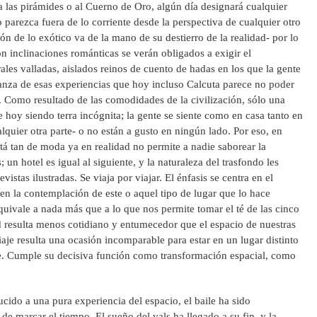
a las pirámides o al Cuerno de Oro, algún día designará cualquier
o parezca fuera de lo corriente desde la perspectiva de cualquier otro
ón de lo exótico va de la mano de su destierro de la realidad- por lo
n inclinaciones románticas se verán obligados a exigir el
ales valladas, aislados reinos de cuento de hadas en los que la gente
anza de esas experiencias que hoy incluso Calcuta parece no poder
í. Como resultado de las comodidades de la civilización, sólo una
 hoy siendo terra incógnita; la gente se siente como en casa tanto en
uier otra parte- o no están a gusto en ningún lado. Por eso, en
está tan de moda ya en realidad no permite a nadie saborear la
 un hotel es igual al siguiente, y la naturaleza del trasfondo les
revistas ilustradas. Se viaja por viajar. El énfasis se centra en el
 en la contemplación de este o aquel tipo de lugar que lo hace
equivale a nada más que a lo que nos permite tomar el té de las cinco
 resulta menos cotidiano y entumecedor que el espacio de nuestras
iaje resulta una ocasión incomparable para estar en un lugar distinto
. Cumple su decisiva función como transformación espacial, como
ucido a una pura experiencia del espacio, el baile ha sido
e marcar el tiempo. El sueño del vals ha llegado a su fin, y la