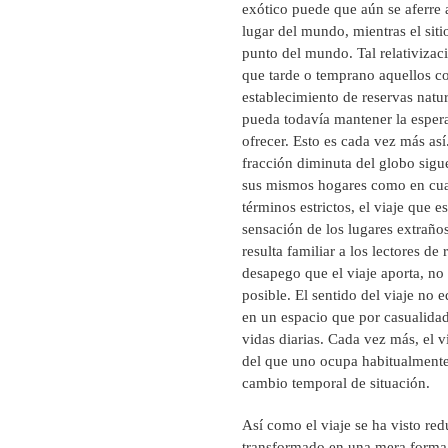
exótico puede que aún se aferre 
lugar del mundo, mientras el siti
punto del mundo. Tal relativizaci
que tarde o temprano aquellos co
establecimiento de reservas natur
pueda todavía mantener la esper
ofrecer. Esto es cada vez más as
fracción diminuta del globo sigue
sus mismos hogares como en cualq
términos estrictos, el viaje que 
sensación de los lugares extraños;
resulta familiar a los lectores de 
desapego que el viaje aporta, no
posible. El sentido del viaje no 
en un espacio que por casualidad
vidas diarias. Cada vez más, el v
del que uno ocupa habitualmente
cambio temporal de situación.
Así como el viaje se ha visto red
transformado en una mera forma d