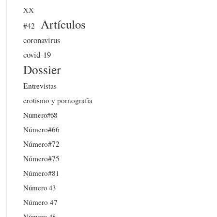
XX
Artículos
#42
coronavirus
covid-19
Dossier
Entrevistas
erotismo y pornografía
Numero#68
Número#66
Número#72
Número#75
Número#81
Número 43
Número 47
Número 48