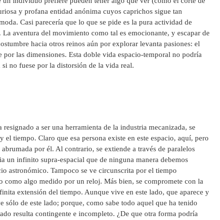
ue un individuo prefiere pueden tener algo que ver (como el corte de
 curiosa y profana entidad anónima cuyos caprichos sigue tan
moda. Casi parecería que lo que se pide es la pura actividad de
o. La aventura del movimiento como tal es emocionante, y escapar de
costumbre hacia otros reinos aún por explorar levanta pasiones: el
e por las dimensiones. Esta doble vida espacio-temporal no podría
si no fuese por la distorsión de la vida real.
a resignado a ser una herramienta de la industria mecanizada, se
o y el tiempo. Claro que esa persona existe en este espacio, aquí, pero
e abrumada por él. Al contrario, se extiende a través de paralelos
acia un infinito supra-espacial que de ninguna manera debemos
acio astronómico. Tampoco se ve circunscrita por el tiempo
 como algo medido por un reloj. Más bien, se compromete con la
infinita extensión del tiempo. Aunque vive en este lado, que aparece y
e sólo de este lado; porque, como sabe todo aquel que ha tenido
lado resulta contingente e incompleto. ¿De que otra forma podría