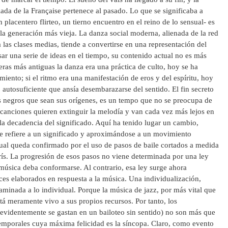
ada de la Française pertenece al pasado. Lo que se significaba a
 placentero flirteo, un tierno encuentro en el reino de lo sensual- es
 generación más vieja. La danza social moderna, alienada de la red
las clases medias, tiende a convertirse en una representación del
sar una serie de ideas en el tiempo, su contenido actual no es más
eras más antiguas la danza era una práctica de culto, hoy se ha
iento; si el ritmo era una manifestación de eros y del espíritu, hoy
autosuficiente que ansía desembarazarse del sentido. El fin secreto
s negros que sean sus orígenes, es un tempo que no se preocupa de
canciones quieren extinguir la melodía y van cada vez más lejos en
la decadencia del significado. Aquí ha tenido lugar un cambio,
e refiere a un significado y aproximándose a un movimiento
ual queda confirmado por el uso de pasos de baile cortados a medida
arís. La progresión de esos pasos no viene determinada por una ley
a música deba conformarse. Al contrario, esa ley surge ahora
ces elaborados en respuesta a la música. Una individualización,
minada a lo individual. Porque la música de jazz, por más vital que
tá meramente vivo a sus propios recursos. Por tanto, los
videntemente se gastan en un bailoteo sin sentido) no son más que
temporales cuya máxima felicidad es la síncopa. Claro, como evento