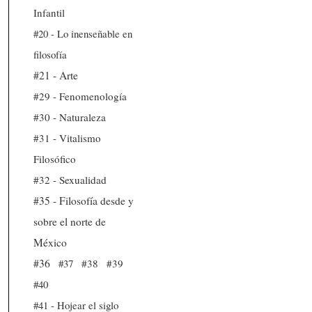
Infantil
#20 - Lo inenseñable en
filosofía
#21 - Arte
#29 - Fenomenología
#30 - Naturaleza
#31 - Vitalismo
Filosófico
#32 - Sexualidad
#35 - Filosofía desde y
sobre el norte de
México
#36
#37
#38
#39
#40
#41 - Hojear el siglo