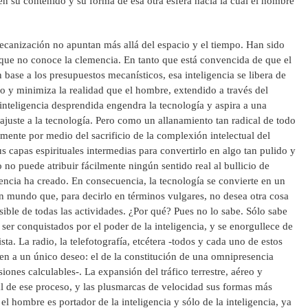
iben su contenido y su forma de esa otra esfera hacia la cual el hombre
ecanización no apuntan más allá del espacio y el tiempo. Han sido
que no conoce la clemencia. En tanto que está convencida de que el
ase a los presupuestos mecanísticos, esa inteligencia se libera de
do y minimiza la realidad que el hombre, extendido a través del
 inteligencia desprendida engendra la tecnología y aspira a una
 ajuste a la tecnología. Pero como un allanamiento tan radical de todo
mente por medio del sacrificio de la complexión intelectual del
 capas espirituales intermedias para convertirlo en algo tan pulido y
no puede atribuir fácilmente ningún sentido real al bullicio de
encia ha creado. En consecuencia, la tecnología se convierte en un
un mundo que, para decirlo en términos vulgares, no desea otra cosa
ible de todas las actividades. ¿Por qué? Pues no lo sabe. Sólo sabe
ser conquistados por el poder de la inteligencia, y se enorgullece de
a. La radio, la telefotografía, etcétera -todos y cada uno de estos
rven a un único deseo: el de la constitución de una omnipresencia
ones calculables-. La expansión del tráfico terrestre, aéreo y
al de ese proceso, y las plusmarcas de velocidad sus formas más
el hombre es portador de la inteligencia y sólo de la inteligencia, ya