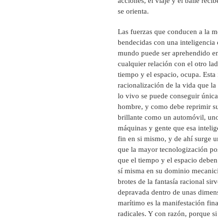
acciones, el viaje y el baile rec
se orienta.
Las fuerzas que conducen a la m
bendecidas con una inteligencia 
mundo puede ser aprehendido en b
cualquier relación con el otro la
tiempo y el espacio, ocupa. Esta
racionalización de la vida que la
lo vivo se puede conseguir única
hombre, y como debe reprimir sus
brillante como un automóvil, uno 
máquinas y gente que esa intelig
fin en si mismo, y de ahí surge 
que la mayor tecnologización pos
que el tiempo y el espacio deben 
sí misma en su dominio mecanicist
brotes de la fantasía racional si
depravada dentro de unas dimensi
marítimo es la manifestación fin
radicales. Y con razón, porque si 