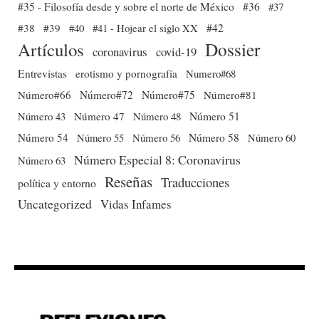
#35 - Filosofía desde y sobre el norte de México
#36
#37
#38
#39
#40
#41 - Hojear el siglo XX
#42
Dossier
Artículos
coronavirus
covid-19
Entrevistas
erotismo y pornografía
Numero#68
Número#66
Número#72
Número#75
Número#81
Número 51
Número 43
Número 47
Número 48
Número 54
Número 56
Número 58
Número 60
Número 55
Número Especial 8: Coronavirus
Número 63
Reseñas
Traducciones
política y entorno
Uncategorized
Vidas Infames