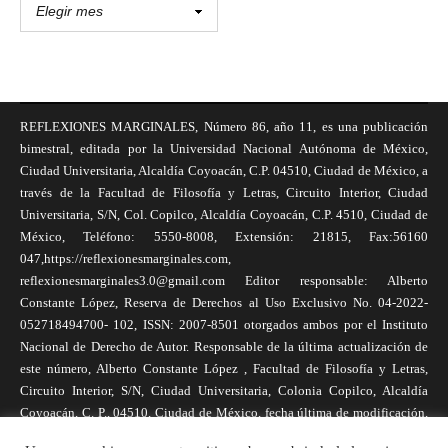
REFLEXIONES MARGINALES, Número 86, año 11, es una publicación
bimestral, editada por la Universidad Nacional Autónoma de México,
Ciudad Universitaria, Alcaldía Coyoacán, C.P. 04510, Ciudad de México, a
través de la Facultad de Filosofía y Letras, Circuito Interior, Ciudad
Universitaria, S/N, Col. Copilco, Alcaldía Coyoacán, C.P. 4510, Ciudad de
México, Teléfono: 5550-8008, Extensión: 21815, Fax:56160
047,https://reflexionesmarginales.com,
reflexionesmarginales3.0@gmail.com Editor responsable: Alberto
Constante López, Reserva de Derechos al Uso Exclusivo No. 04-2022-
052718494700- 102, ISSN: 2007-8501 otorgados ambos por el Instituto
Nacional de Derecho de Autor. Responsable de la última actualización de
este número, Alberto Constante López , Facultad de Filosofía y Letras,
Circuito Interior, S/N, Ciudad Universitaria, Colonia Copilco, Alcaldía
Coyoacán, C. P., 04510, Ciudad de México, fecha última de modificación,
1 de abril de 2025. Las opiniones expresadas por los autores no