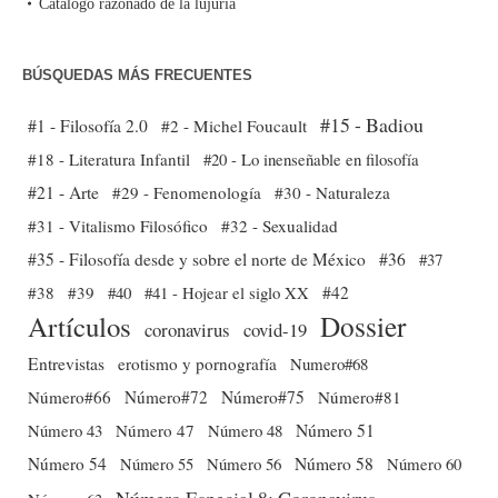
Catálogo razonado de la lujuria
BÚSQUEDAS MÁS FRECUENTES
#15 - Badiou
#1 - Filosofía 2.0
#2 - Michel Foucault
#18 - Literatura Infantil
#20 - Lo inenseñable en filosofía
#21 - Arte
#29 - Fenomenología
#30 - Naturaleza
#31 - Vitalismo Filosófico
#32 - Sexualidad
#35 - Filosofía desde y sobre el norte de México
#36
#37
#38
#39
#40
#41 - Hojear el siglo XX
#42
Dossier
Artículos
coronavirus
covid-19
Entrevistas
erotismo y pornografía
Numero#68
Número#66
Número#72
Número#75
Número#81
Número 51
Número 43
Número 47
Número 48
Número 54
Número 56
Número 58
Número 60
Número 55