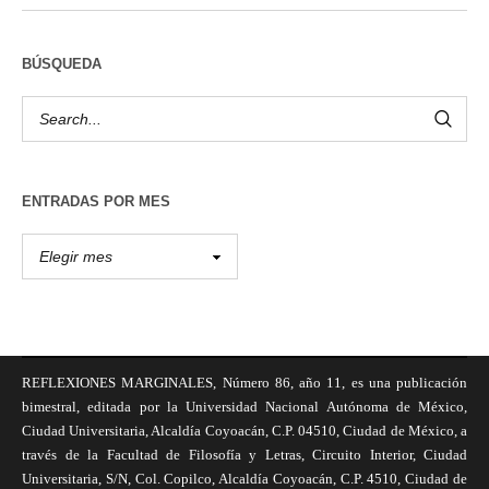
BÚSQUEDA
ENTRADAS POR MES
REFLEXIONES MARGINALES, Número 86, año 11, es una publicación
bimestral, editada por la Universidad Nacional Autónoma de México,
Ciudad Universitaria, Alcaldía Coyoacán, C.P. 04510, Ciudad de México, a
través de la Facultad de Filosofía y Letras, Circuito Interior, Ciudad
Universitaria, S/N, Col. Copilco, Alcaldía Coyoacán, C.P. 4510, Ciudad de