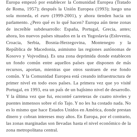
Europa empezó por establecer la Comunidad Europea (Tratado
de Roma, 1957); después la Unión Europea (1993); luego una
sola moneda, el
euro
(1999-2001), y ahora tienden hacia un
parlamento. ¿Pero qué es lo qué hacen? Europa aún tiene zonas
de increíble subdesarrollo: España, Portugal, Grecia, antes;
ahora, los nuevos países situados en la ex Yugoslavia (Eslovenia,
Croacia, Serbia, Bosnia-Herzegovina, Montenegro y la
República de Macedonia, asimismo las regiones autónomas de
Kosovo y Vojvodina). Es una zona deprimida donde establecen
un fondo común entre aquellos países que disponen de más
recursos, aportan, mientras que otros sustraen de ese fondo
común. Y la Comunidad Europea está creando infraestructura de
primer nivel en todo esos países. La primera vez que yo visité
Portugal, en 1993, era un país de un bajísimo nivel de desarrollo.
Y la última vez que fui, encontré carreteras de cuatro niveles y
puentes inmensos sobre el río Tajo. Y no les ha costado nada. No
es lo mismo que hace Estados Unidos en América, donde prestan
dinero y cobran intereses muy altos. En Europa, por el contrario,
las zonas marginadas son llevadas hasta el nivel económico de la
zona metropolitana central.