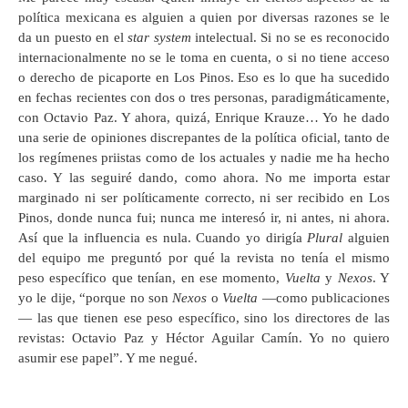
política mexicana es alguien a quien por diversas razones se le
da un puesto en el
star system
intelectual. Si no se es reconocido
internacionalmente no se le toma en cuenta, o si no tiene acceso
o derecho de picaporte en Los Pinos. Eso es lo que ha sucedido
en fechas recientes con dos o tres personas, paradigmáticamente,
con Octavio Paz. Y ahora, quizá, Enrique Krauze… Yo he dado
una serie de opiniones discrepantes de la política oficial, tanto de
los regímenes priistas como de los actuales y nadie me ha hecho
caso. Y las seguiré dando, como ahora. No me importa estar
marginado ni ser políticamente correcto, ni ser recibido en Los
Pinos, donde nunca fui; nunca me interesó ir, ni antes, ni ahora.
Así que la influencia es nula. Cuando yo dirigía
Plural
alguien
del equipo me preguntó por qué la revista no tenía el mismo
peso específico que tenían, en ese momento,
Vuelta
y
Nexos
. Y
yo le dije, “porque no son
Nexos
o
Vuelta
—como publicaciones
— las que tienen ese peso específico, sino los directores de las
revistas: Octavio Paz y Héctor Aguilar Camín. Yo no quiero
asumir ese papel”. Y me negué.