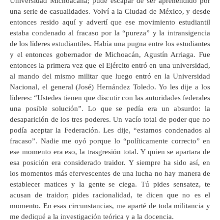
Universidad Michoacana; pude escapar de ser aprehendido por
una serie de casualidades. Volví a la Ciudad de México, y desde
entonces resido aquí y advertí que ese movimiento estudiantil
estaba condenado al fracaso por la “pureza” y la intransigencia
de los líderes estudiantiles. Había una pugna entre los estudiantes
y el entonces gobernador de Michoacán, Agustín Arriaga. Fue
entonces la primera vez que el Ejército entró en una universidad,
al mando del mismo militar que luego entró en la Universidad
Nacional, el general (José) Hernández Toledo. Yo les dije a los
líderes: “Ustedes tienen que discutir con las autoridades federales
una posible solución”. Lo que se pedía era un absurdo: la
desaparición de los tres poderes. Un vacío total de poder que no
podía aceptar la Federación. Les dije, “estamos condenados al
fracaso”. Nadie me oyó porque lo “políticamente correcto” en
ese momento era eso, la trasgresión total. Y quien se apartara de
esa posición era considerado traidor. Y siempre ha sido así, en
los momentos más efervescentes de una lucha no hay manera de
establecer matices y la gente se ciega. Tú pides sensatez, te
acusan de traidor; pides racionalidad, te dicen que no es el
momento. En esas circunstancias, me aparté de toda militancia y
me dediqué a la investigación teórica y a la docencia.