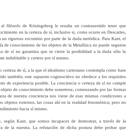
 al filósofo de Köningsberg le resulta un contrasentido tener que
ocimiento en la certeza de sí, inclusive si, como ocurre en Descartes,
a un riguroso escrutinio por parte de la duda metódica. Para Kant, el
a de conocimiento de los objetos de la Metafísica no puede seguirse
za de sí no garantiza que se cierre la posibilidad a la duda sólo la
ste indubitable y certero por sí mismo.
 o certeza de sí, a la que el idealismo cartesiano contempla como base
tido también; este supuesto cognoscitivo no obedece a los requisitos
to de experiencia posible. La conciencia o certeza de sí no cumple
do objeto de conocimiento debe someterse, comenzando por las formas
rteza de nuestra conciencia nos viene de esas mismas condiciones a
os objetos externos, las cosas ahí en la realidad fenoménica; pero no
endimiento hacia sí mismo.
ne, según Kant, que somos incapaces de demostrar, a través de la
era de la nuestra. La refutación de dicha postura debe probar que