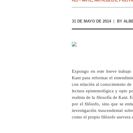
#21 - ARTE
,
ARTÍCULOS
,
POLÍT
31 DE MAYO DE 2014
BY
ALB
Expongo en este breve trabajo l
Kant para reformar el entendimie
con relación al conocimiento de
lectura epistemológica y opto p
realista de la filosofía de Kant.
por el filósofo, sino que se ent
investigación trascendental so
como el propio filósofo asevera 