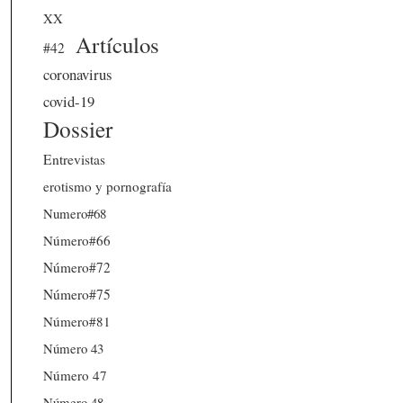
XX
Artículos
#42
coronavirus
covid-19
Dossier
Entrevistas
erotismo y pornografía
Numero#68
Número#66
Número#72
Número#75
Número#81
Número 43
Número 47
Número 48