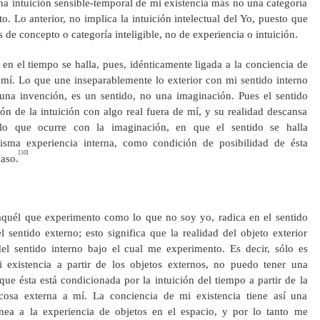
na intuición sensible-temporal de mi existencia más no una categoría
. Lo anterior, no implica la intuición intelectual del Yo, puesto que
 de concepto o categoría inteligible, no de experiencia o intuición.
 en el tiempo se halla, pues, idénticamente ligada a la conciencia de
 mí. Lo que une inseparablemente lo exterior con mi sentido interno
una invención, es un sentido, no una imaginación. Pues el sentido
ón de la intuición con algo real fuera de mí, y su realidad descansa
 lo que ocurre con la imaginación, en que el sentido se halla
isma experiencia interna, como condición de posibilidad de ésta
[10]
caso.
, aquél que experimento como lo que no soy yo, radica en el sentido
l sentido externo; esto significa que la realidad del objeto exterior
el sentido interno bajo el cual me experimento. Es decir, sólo es
i existencia a partir de los objetos externos, no puedo tener una
que ésta está condicionada por la intuición del tiempo a partir de la
 cosa externa a mí. La conciencia de mi existencia tiene así una
ánea a la experiencia de objetos en el espacio, y por lo tanto me