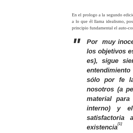
En el prologo a la segundo edici
a lo que él llama idealismo, po
principio fundamental el auto-c
Por muy inocen
los objetivos e
es), sigue si
entendimiento
sólo por fe l
nosotros (a p
material para
interno) y 
satisfactori
[1]
existencia