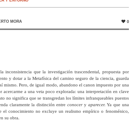
ICA Y ENTORNO
ERTO MORA
0
a inconsistencia que la investigación trascendental, propuesta por
nto y dotar a la Metafísica del camino seguro de la ciencia, guarda
 sí mismo. Pero, de igual modo, abandono el canon impuesto por una
or acercarme a una veta poco explorada: una interpretación en clave
 Esto no significa que se transgredan los límites infranqueables puestos
ienda claramente la distinción entre
conocer
y
aparecer.
Ya que una
bre el conocimiento no excluye un realismo empírico o fenoménico,
en su obra.