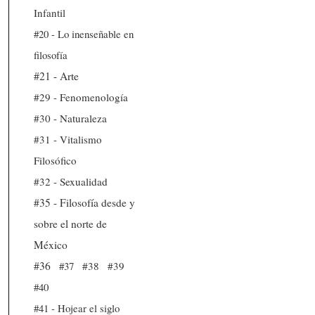
Infantil
#20 - Lo inenseñable en
filosofía
#21 - Arte
#29 - Fenomenología
#30 - Naturaleza
#31 - Vitalismo
Filosófico
#32 - Sexualidad
#35 - Filosofía desde y
sobre el norte de
México
#36
#37
#38
#39
#40
#41 - Hojear el siglo