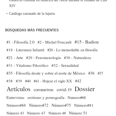
comercio colonial en América del Norte durante el reinado de Luis
XIV
Catálogo razonado de la lujuria
BÚSQUEDAS MÁS FRECUENTES
#15 - Badiou
#1 - Filosofía 2.0
#2 - Michel Foucault
#18 - Literatura Infantil
#20 - Lo inenseñable en filosofía
#21 - Arte
#29 - Fenomenología
#30 - Naturaleza
#31 - Vitalismo Filosófico
#32 - Sexualidad
#35 - Filosofía desde y sobre el norte de México
#36
#37
#38
#39
#40
#41 - Hojear el siglo XX
#42
Dossier
Artículos
coronavirus
covid-19
Entrevistas
erotismo y pornografía
Numero#68
Número#66
Número#72
Número#75
Número#81
Número 51
Número 43
Número 47
Número 48