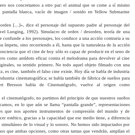
ero nos concretamos a otro par: el animal que se come a sí mismo
a pantalla blanca, vacío de imagen / sonido en Yellow Submarine
orden […]», dice el personaje del supuesto padre al personaje del
vel Lunging, 1992). Simulacro de orden / desorden, teoría de una
que confunde a los personajes, los conduce a una acción contraria a su
su ímpetu, sino recurriendo a él, hasta que la naturaleza de la acción
nciencia que el cine de hoy sólo es capaz de producir en el seno de
ero como antídoto eficaz contra el melodrama para devolver al cine
riginales, su sentido primero. No todo aquel objeto filmado con una
uz, es cine, también el falso cine existe. Hoy día se habla de industria
ndustria cinematográfica; se habla también de fábrica de sueños para
obert Bresson habla de Cinematógrafo, vuelve al origen como
 el cinematógrafo, no partimos del principio de que nuestros sueños
camos, en lo que aún se llama “pantalla grande”, representaciones
ples que nos aporten instrumentos de compresión del mundo y de
er estético, gracias a la capacidad que ese medio tiene, a diferencia
so simultáneo de lo visual y lo sonoro. No hemos sido impactados por
amos que ambas opciones, como otras tantas que vendrán, amplían el