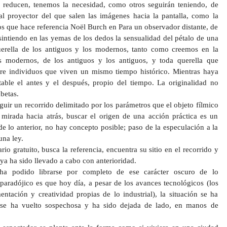
o reducen, tenemos la necesidad, como otros seguirán teniendo, de
 al proyector del que salen las imágenes hacia la pantalla, como la
los que hace referencia Noël Burch en Para un observador distante, de
ntiendo en las yemas de los dedos la sensualidad del pétalo de una
erella de los antiguos y los modernos, tanto como creemos en la
s modernos, de los antiguos y los antiguos, y toda querella que
re individuos que viven un mismo tiempo histórico. Mientras haya
table el antes y el después, propio del tiempo. La originalidad no
betas.
guir un recorrido delimitado por los parámetros que el objeto fílmico
a mirada hacia atrás, buscar el origen de una acción práctica es un
de lo anterior, no hay concepto posible; paso de la especulación a la
una ley.
ario gratuito, busca la referencia, encuentra su sitio en el recorrido y
ya ha sido llevado a cabo con anterioridad.
ha podido librarse por completo de ese carácter oscuro de lo
 paradójico es que hoy día, a pesar de los avances tecnológicos (los
entación y creatividad propias de lo industrial), la situación se ha
a se ha vuelto sospechosa y ha sido dejada de lado, en manos de