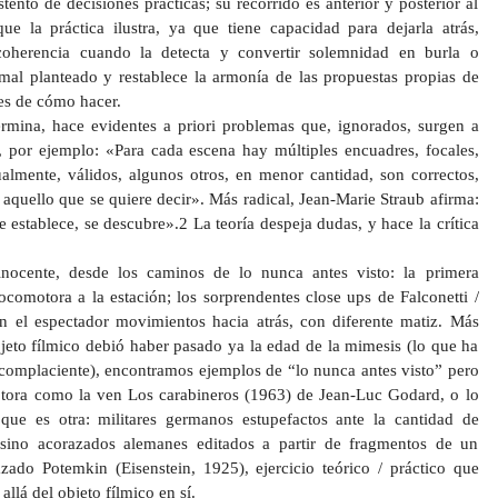
ento de decisiones prácticas; su recorrido es anterior y posterior al
ue la práctica ilustra, ya que tiene capacidad para dejarla atrás,
ncoherencia cuando la detecta y convertir solemnidad en burla o
 mal planteado y restablece la armonía de las propuestas propias de
nes de cómo hacer.
rmina, hace evidentes a priori problemas que, ignorados, surgen a
, por ejemplo: «Para cada escena hay múltiples encuadres, focales,
ualmente, válidos, algunos otros, en menor cantidad, son correctos,
 aquello que se quiere decir». Más radical, Jean-Marie Straub afirma:
establece, se descubre».2 La teoría despeja dudas, y hace la crítica
 inocente, desde los caminos de lo nunca antes visto: la primera
ocomotora a la estación; los sorprendentes close ups de Falconetti /
 el espectador movimientos hacia atrás, con diferente matiz. Más
jeto fílmico debió haber pasado ya la edad de la mimesis (lo que ha
omplaciente), encontramos ejemplos de “lo nunca antes visto” pero
otora como la ven Los carabineros (1963) de Jean-Luc Godard, o lo
ue es otra: militares germanos estupefactos ante la cantidad de
sino acorazados alemanes editados a partir de fragmentos de un
ado Potemkin (Eisenstein, 1925), ejercicio teórico / práctico que
llá del objeto fílmico en sí.