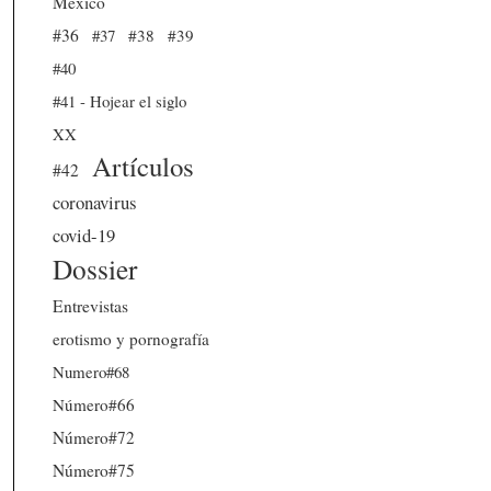
México
#36
#37
#38
#39
#40
#41 - Hojear el siglo
XX
Artículos
#42
coronavirus
covid-19
Dossier
Entrevistas
erotismo y pornografía
Numero#68
Número#66
Número#72
Número#75