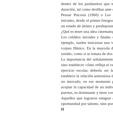
dentro de los parámetros que el
duración, tal como desfilan ante 
Pensar Psicosis (1960) o Los p
iniciales, desde el primer fotogr
un estado de ánimo y predisponen
¿Qué es tener una idea cinematog
Los créditos iniciales y finale
ejemplo, suelen traicionar una v
corpus fílmico. En la mayoría d
sonido, como si se tratara de dos
La importancia del señalamiento 
sino establecer cómo refleja el 
ejercicio escolar, debería ser
establece la relación armoniosa 
un mercado, en ese momento po
aceptar la capacidad de un indivi
puertas, es dominante y tiene co
Aquellos que lograron emigrar 
oportunidad por talento, sino po
II