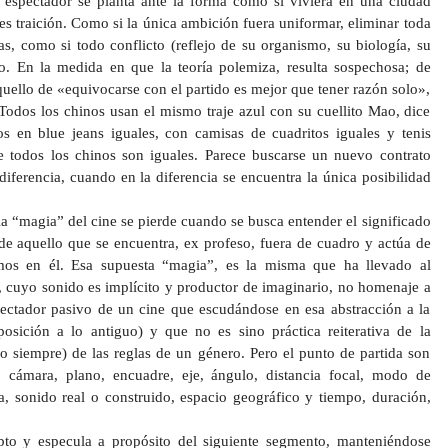
l espectador se planta ante la forma como si viviera en una ciudad
es traición. Como si la única ambición fuera uniformar, eliminar toda
s, como si todo conflicto (reflejo de su organismo, su biología, su
. En la medida en que la teoría polemiza, resulta sospechosa; de
uello de «equivocarse con el partido es mejor que tener razón solo»,
Todos los chinos usan el mismo traje azul con su cuellito Mao, dice
 en blue jeans iguales, con camisas de cuadritos iguales y tenis
e todos los chinos son iguales. Parece buscarse un nuevo contrato
diferencia, cuando en la diferencia se encuentra la única posibilidad
a “magia” del cine se pierde cuando se busca entender el significado
 aquello que se encuentra, ex profeso, fuera de cuadro y actúa de
os en él. Esa supuesta “magia”, es la misma que ha llevado al
, cuyo sonido es implícito y productor de imaginario, no homenaje a
spectador pasivo de un cine que escudándose en esa abstracción a la
sición a lo antiguo) y que no es sino práctica reiterativa de la
o siempre) de las reglas de un género. Pero el punto de partida son
 cámara, plano, encuadre, eje, ángulo, distancia focal, modo de
a, sonido real o construido, espacio geográfico y tiempo, duración,
pto y especula a propósito del siguiente segmento, manteniéndose