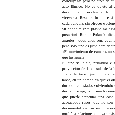
concluyente pero no sirve de sust
acto fílmico. No es objeto al q
desarticular o evidenciar la i
viceversa. Restaura lo que está
cada película, sin ofrecer opcio
Su conocimiento previo no dete
posteriori. Roman Polanski dice
ángulos; todos ellos son, event
pero sólo uno es justo para decir
«El movimiento de cámara, no se 
que las señala.
El cine se inicia, primitivo e
proyección de la entrada de la l
Juana de Arco, que producen en
tarde, en un tiempo en que el ob
durado demasiado, volviéndolo c
desde otro eje; la misma locom
que puede presentar una cosa q
acorazados rusos, que no son 
documental alemán en El acoraz
modifica relaciones que van más a