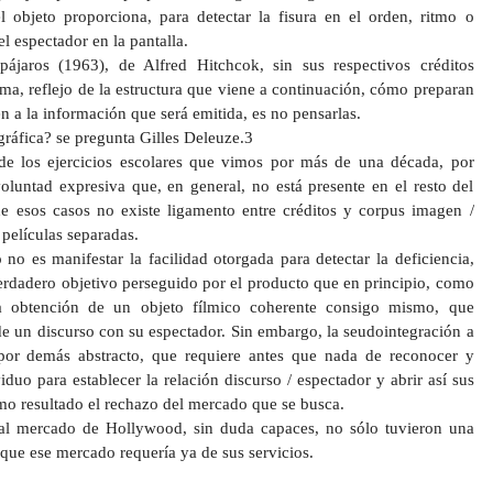
 objeto proporciona, para detectar la fisura en el orden, ritmo o
el espectador en la pantalla.
ájaros (1963), de Alfred Hitchcok, sin sus respectivos créditos
ama, reflejo de la estructura que viene a continuación, cómo preparan
 a la información que será emitida, es no pensarlas.
ráfica? se pregunta Gilles Deleuze.3
s de los ejercicios escolares que vimos por más de una década, por
oluntad expresiva que, en general, no está presente en el resto del
e esos casos no existe ligamento entre créditos y corpus imagen /
 películas separadas.
no es manifestar la facilidad otorgada para detectar la deficiencia,
verdadero objetivo perseguido por el producto que en principio, como
 la obtención de un objeto fílmico coherente consigo mismo, que
de un discurso con su espectador. Sin embargo, la seudointegración a
r demás abstracto, que requiere antes que nada de reconocer y
duo para establecer la relación discurso / espectador y abrir así sus
mo resultado el rechazo del mercado que se busca.
al mercado de Hollywood, sin duda capaces, no sólo tuvieron una
rque ese mercado requería ya de sus servicios.