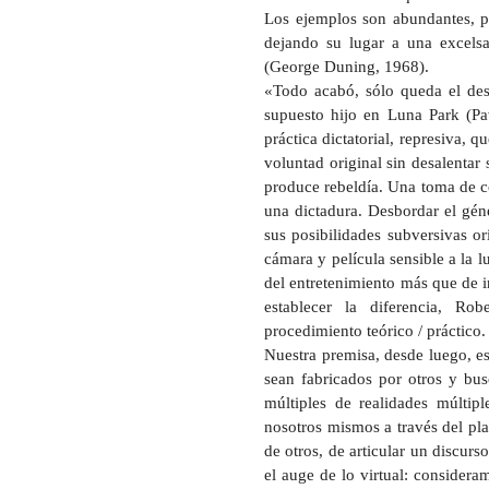
Los ejemplos son abundantes, p
dejando su lugar a una excels
(George Duning, 1968).
«Todo acabó, sólo queda el des
supuesto hijo en Luna Park (Pa
práctica dictatorial, represiva, 
voluntad original sin desalentar 
produce rebeldía. Una toma de co
una dictadura. Desbordar el gén
sus posibilidades subversivas o
cámara y película sensible a la l
del entretenimiento más que de i
establecer la diferencia, R
procedimiento teórico / práctico.
Nuestra premisa, desde luego, es
sean fabricados por otros y bus
múltiples de realidades múlti
nosotros mismos a través del plac
de otros, de articular un discur
el auge de lo virtual: consider