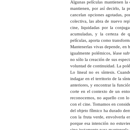
Algunas películas mantienen la 
mantienen, por así decirlo, la p
cancelan opciones agotadas, pon
colectiva, las abra de nuevo rep
cine, liquidadas por la conjug
acumuladas, y la certeza de q
películas, aporta como transform
Mantenerlas vivas depende, en bu
igualmente polémicos, léase subv
no sólo la creación de sus espect
voluntad de continuidad. La polé
Lo lineal no es síntesis. Cuan
indagar en el territorio de la sí
anteriores, y encontrar la funció
corte en el contexto de un ento
reconocemos, no aquello con lo 
con el cine. Tomamos en conside
del objeto fílmico ha durado dem
con la fruta verde, envolverla 
porque esa intención no estuvie
sino justamente para mantenerla 