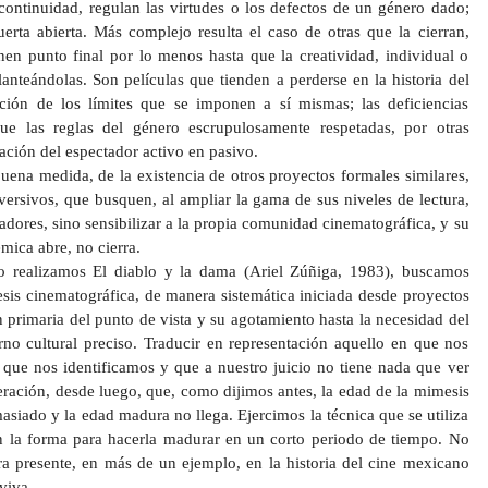
continuidad, regulan las virtudes o los defectos de un género dado;
uerta abierta. Más complejo resulta el caso de otras que la cierran,
en punto final por lo menos hasta que la creatividad, individual o
lanteándolas. Son películas que tienden a perderse en la historia del
ación de los límites que se imponen a sí mismas; las deficiencias
ue las reglas del género escrupulosamente respetadas, por otras
ación del espectador activo en pasivo.
ena medida, de la existencia de otros proyectos formales similares,
ersivos, que busquen, al ampliar la gama de sus niveles de lectura,
adores, sino sensibilizar a la propia comunidad cinematográfica, y su
mica abre, no cierra.
do realizamos El diablo y la dama (Ariel Zúñiga, 1983), buscamos
ntesis cinematográfica, de manera sistemática iniciada desde proyectos
n primaria del punto de vista y su agotamiento hasta la necesidad del
rno cultural preciso. Traducir en representación aquello en que nos
que nos identificamos y que a nuestro juicio no tiene nada que ver
ración, desde luego, que, como dijimos antes, la edad de la mimesis
asiado y la edad madura no llega. Ejercimos la técnica que se utiliza
en la forma para hacerla madurar en un corto periodo de tiempo. No
ra presente, en más de un ejemplo, en la historia del cine mexicano
viva.