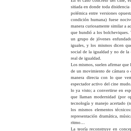
En el caso concreto del cine, e
sitiada en donde toda disidencia 
polémica entre versiones opuesta
condición humana) fuese nocivo
manera curiosamente similar a aq
que hundió a los bolcheviques. 
un grupo de jóvenes enfundados
iguales, y los mismos dicen qu
social de la igualdad y no de la 
real de igualdad.
Los mismos, suelen afirmar que l
de un movimiento de cámara o de
manera directa con lo que vem
espectador activo del cine mudo
lo ya visto; a convertirse en e
que llaman modernidad (por opo
tecnología y manejo acertado (n
los mismos elementos técnicos:
representación dramática, músic
ritmo…
La teoría reconstruye en conce