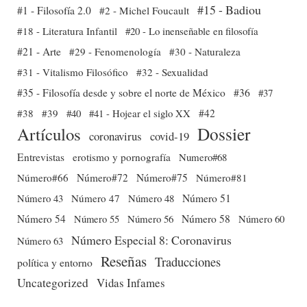
#15 - Badiou
#1 - Filosofía 2.0
#2 - Michel Foucault
#18 - Literatura Infantil
#20 - Lo inenseñable en filosofía
#21 - Arte
#29 - Fenomenología
#30 - Naturaleza
#31 - Vitalismo Filosófico
#32 - Sexualidad
#35 - Filosofía desde y sobre el norte de México
#36
#37
#38
#39
#40
#41 - Hojear el siglo XX
#42
Dossier
Artículos
coronavirus
covid-19
Entrevistas
erotismo y pornografía
Numero#68
Número#66
Número#72
Número#75
Número#81
Número 51
Número 43
Número 47
Número 48
Número 54
Número 56
Número 58
Número 60
Número 55
Número Especial 8: Coronavirus
Número 63
Reseñas
Traducciones
política y entorno
Uncategorized
Vidas Infames