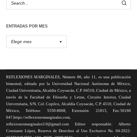
ENTRADAS POR MES
REFLEXIONES MARGINALES, Número 86, año 11, es una publicación
bimestral, editada por la Universidad Nacional Autónoma de México,
Ciudad Universitaria, Alcaldía Coyoacán, C.P. 04510, Ciudad de México, a
través de la Facultad de Filosofía y Letras, Circuito Interior, Ciudad
Universitaria, S/N, Col. Copilco, Alcaldía Coyoacán, C.P. 4510, Ciudad de
México, Teléfono: 5550-8008, Extensión: 21815, Fax:56160
047,https://reflexionesmarginales.com,
reflexionesmarginales3.0@gmail.com Editor responsable: Alberto
Constante López, Reserva de Derechos al Uso Exclusivo No. 04-2022-