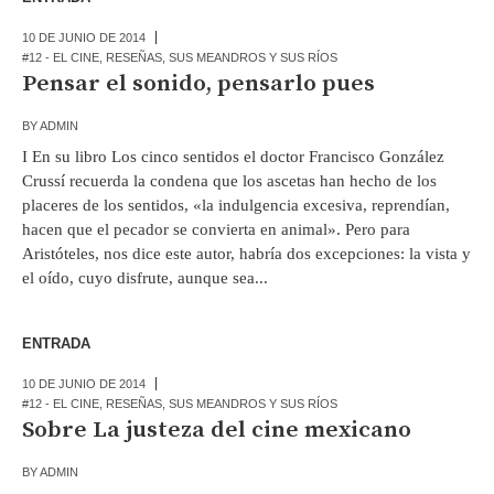
10 DE JUNIO DE 2014
#12 - EL CINE
,
RESEÑAS
,
SUS MEANDROS Y SUS RÍOS
Pensar el sonido, pensarlo pues
BY
ADMIN
I En su libro Los cinco sentidos el doctor Francisco González
Crussí recuerda la condena que los ascetas han hecho de los
placeres de los sentidos, «la indulgencia excesiva, reprendían,
hacen que el pecador se convierta en animal». Pero para
Aristóteles, nos dice este autor, habría dos excepciones: la vista y
el oído, cuyo disfrute, aunque sea...
ENTRADA
10 DE JUNIO DE 2014
#12 - EL CINE
,
RESEÑAS
,
SUS MEANDROS Y SUS RÍOS
Sobre La justeza del cine mexicano
BY
ADMIN