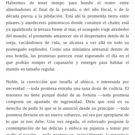
Habremos de tener tiempo para hundir el rostro entre
almohadones al final de la jornada, o del año fiscal, o de la
década previa a la jubilación. Está ahí la prometida tierra entre
pinares y atardeceres pintorescos donde construir el chalet; está
ya apalabrada la terraza frente al mar, el sosegado viaje alrededor
del mundo; el prometido amanecer sin el despertador detrás de la
oreja, vaciándonos de vida, se alcanza a ver allá en todo su
postergado esplendor. Como una miniatura artesanal dentro de
una botella, las promesas parecen estar esperando el día en el
que podrán romper el caparazón y emerger para habitar el
mundo en tamaño regular.
Noble, la convicción que insufla al ahínco, e interesada por
necesidad ––toda promesa entraña una sana dosis de codicia. El
tesonero no tiene porqué dudar de su fortuna ––toda promesa
comporta un apartado de ingenuidad. Diría que está en su
derecho de pedir lo que se le anunció desde un principio ––toda
promesa deviene en un nuevo esfuerzo, así sea por apropiarse de
lo que se nos debe. Una vez negada, el esforzado pospone la
contemplación de las delicias y enfoca su pujanza a tomar por
asalto el paraíso ––toda promesa es, esencialmente, la renuencia