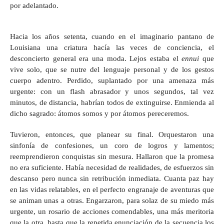
por adelantado.
Hacia los años setenta, cuando en el imaginario pantano de
Louisiana una criatura hacía las veces de conciencia, el
desconcierto general era una moda. Lejos estaba el
ennui
que
vive solo, que se nutre del lenguaje personal y de los gestos
cuerpo adentro. Perdido, suplantado por una amenaza más
urgente: con un flash abrasador y unos segundos, tal vez
minutos, de distancia, habrían todos de extinguirse. Enmienda al
dicho sagrado: átomos somos y por átomos pereceremos.
Tuvieron, entonces, que planear su final. Orquestaron una
sinfonía de confesiones, un coro de logros y lamentos;
reemprendieron conquistas sin mesura. Hallaron que la promesa
no era suficiente. Había necesidad de realidades, de esfuerzos sin
descanso pero nunca sin retribución inmediata. Cuanta paz hay
en las vidas relatables, en el perfecto engranaje de aventuras que
se animan unas a otras. Engarzaron, para solaz de su miedo más
urgente, un rosario de acciones comendables, una más meritoria
que la otra, hasta que la repetida enunciación de la secuencia los