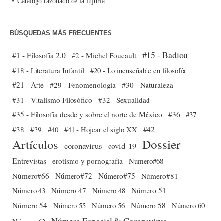
Catálogo razonado de la lujuria
BÚSQUEDAS MÁS FRECUENTES
#15 - Badiou
#1 - Filosofía 2.0
#2 - Michel Foucault
#18 - Literatura Infantil
#20 - Lo inenseñable en filosofía
#21 - Arte
#29 - Fenomenología
#30 - Naturaleza
#31 - Vitalismo Filosófico
#32 - Sexualidad
#35 - Filosofía desde y sobre el norte de México
#36
#37
#38
#39
#40
#41 - Hojear el siglo XX
#42
Dossier
Artículos
coronavirus
covid-19
Entrevistas
erotismo y pornografía
Numero#68
Número#66
Número#72
Número#75
Número#81
Número 51
Número 43
Número 47
Número 48
Número 54
Número 56
Número 58
Número 60
Número 55
Número Especial 8: Coronavirus