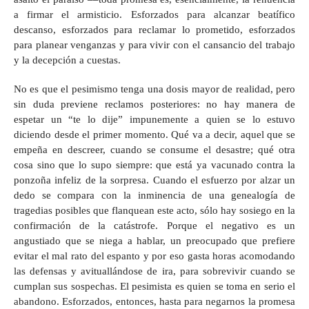
a firmar el armisticio. Esforzados para alcanzar beatífico
descanso, esforzados para reclamar lo prometido, esforzados
para planear venganzas y para vivir con el cansancio del trabajo
y la decepción a cuestas.
No es que el pesimismo tenga una dosis mayor de realidad, pero
sin duda previene reclamos posteriores: no hay manera de
espetar un “te lo dije” impunemente a quien se lo estuvo
diciendo desde el primer momento. Qué va a decir, aquel que se
empeña en descreer, cuando se consume el desastre; qué otra
cosa sino que lo supo siempre: que está ya vacunado contra la
ponzoña infeliz de la sorpresa. Cuando el esfuerzo por alzar un
dedo se compara con la inminencia de una genealogía de
tragedias posibles que flanquean este acto, sólo hay sosiego en la
confirmación de la catástrofe. Porque el negativo es un
angustiado que se niega a hablar, un preocupado que prefiere
evitar el mal rato del espanto y por eso gasta horas acomodando
las defensas y avituallándose de ira, para sobrevivir cuando se
cumplan sus sospechas. El pesimista es quien se toma en serio el
abandono. Esforzados, entonces, hasta para negarnos la promesa