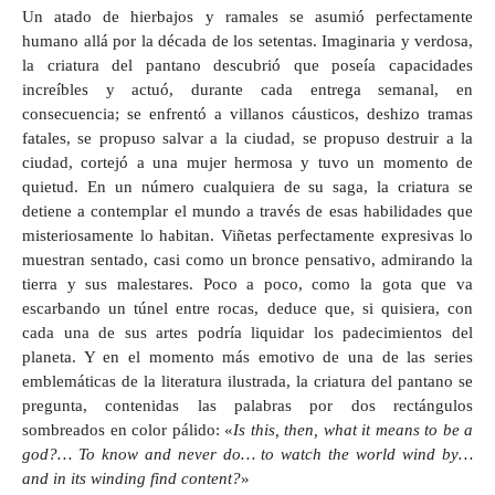
Un atado de hierbajos y ramales se asumió perfectamente
humano allá por la década de los setentas. Imaginaria y verdosa,
la criatura del pantano descubrió que poseía capacidades
increíbles y actuó, durante cada entrega semanal, en
consecuencia; se enfrentó a villanos cáusticos, deshizo tramas
fatales, se propuso salvar a la ciudad, se propuso destruir a la
ciudad, cortejó a una mujer hermosa y tuvo un momento de
quietud. En un número cualquiera de su saga, la criatura se
detiene a contemplar el mundo a través de esas habilidades que
misteriosamente lo habitan. Viñetas perfectamente expresivas lo
muestran sentado, casi como un bronce pensativo, admirando la
tierra y sus malestares. Poco a poco, como la gota que va
escarbando un túnel entre rocas, deduce que, si quisiera, con
cada una de sus artes podría liquidar los padecimientos del
planeta. Y en el momento más emotivo de una de las series
emblemáticas de la literatura ilustrada, la criatura del pantano se
pregunta, contenidas las palabras por dos rectángulos
sombreados en color pálido: «
Is this, then, what it means to be a
god?…
To know and never do… to watch the world wind by…
and in its winding find content?
»