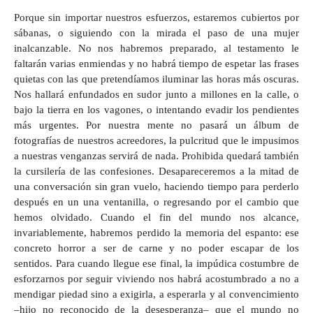
Porque sin importar nuestros esfuerzos, estaremos cubiertos por
sábanas, o siguiendo con la mirada el paso de una mujer
inalcanzable. No nos habremos preparado, al testamento le
faltarán varias enmiendas y no habrá tiempo de espetar las frases
quietas con las que pretendíamos iluminar las horas más oscuras.
Nos hallará enfundados en sudor junto a millones en la calle, o
bajo la tierra en los vagones, o intentando evadir los pendientes
más urgentes. Por nuestra mente no pasará un álbum de
fotografías de nuestros acreedores, la pulcritud que le impusimos
a nuestras venganzas servirá de nada. Prohibida quedará también
la cursilería de las confesiones. Desapareceremos a la mitad de
una conversación sin gran vuelo, haciendo tiempo para perderlo
después en un una ventanilla, o regresando por el cambio que
hemos olvidado. Cuando el fin del mundo nos alcance,
invariablemente, habremos perdido la memoria del espanto: ese
concreto horror a ser de carne y no poder escapar de los
sentidos. Para cuando llegue ese final, la impúdica costumbre de
esforzarnos por seguir viviendo nos habrá acostumbrado a no a
mendigar piedad sino a exigirla, a esperarla y al convencimiento
–hijo no reconocido de la desesperanza– que el mundo no