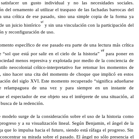
satisfacer un gusto individual y no las necesidades sociales.
 del ornamento al utilizar el traspaso de las fachadas barrocas del
ía una crítica de ese pasado, sino una simple copia de la forma ya
vi
 de un juicio histórico
y sin una vinculación con la participación del
ión y reconfiguración de uso.
mento específico de ese pasado era parte de una lectura más crítica
vii
 “sol que está por salir en el cielo de la historia”
para poner en
sociedad menos represiva y explotada por medio de la conciencia de
tilo neocolonial crítico-interpretativo fue retomar los momentos de
o, sino hacer una cita del momento de choque que implicó en estos
zación del siglo XVI. Este momento recuperado “significa adueñarse
e relampaguea de una vez y para siempre en un instante de
e el espectador de ese objeto sea el intérprete de una situación, al
 busca de la redención.
 modelo surge de la consideración sobre el uso de la historia como
 progreso y a su visualización lineal. Según Benjamin, el ángel de la
ga que lo impulsa hacia el futuro, siendo está ráfaga el progreso. Sin
concentrar su mirada sobre el pasado. El ángel no sólo presencia el