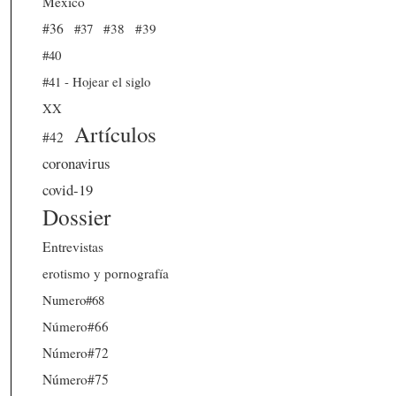
México
#36
#37
#38
#39
#40
#41 - Hojear el siglo
XX
Artículos
#42
coronavirus
covid-19
Dossier
Entrevistas
erotismo y pornografía
Numero#68
Número#66
Número#72
Número#75