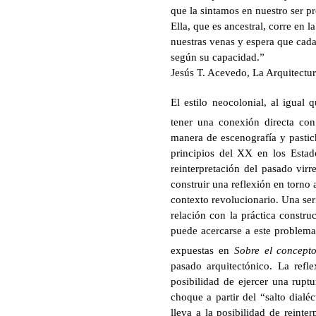
que la sintamos en nuestro ser p
Ella, que es ancestral, corre en l
nuestras venas y espera que cad
según su capacidad.”
Jesús T. Acevedo, La Arquitectu
El estilo neocolonial, al igual 
tener una conexión directa con 
manera de escenografía y pastic
principios del XX en los Esta
reinterpretación del pasado vir
construir una reflexión en torno 
contexto revolucionario. Una seri
relación con la práctica constru
puede acercarse a este problema
expuestas en
Sobre el concepto
pasado arquitectónico. La refl
posibilidad de ejercer una rupt
choque a partir del “salto dialé
lleva a la posibilidad de reinte