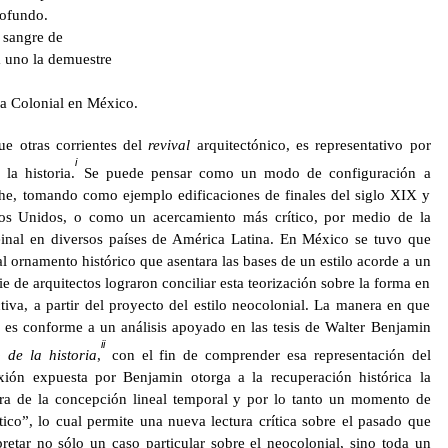
rofundo.
a sangre de
a uno la demuestre
ra Colonial en México.
que otras corrientes del
revival
arquitectónico, es representativo por
i
la historia.
Se puede pensar como un modo de configuración a
he, tomando como ejemplo edificaciones de finales del siglo XIX y
dos Unidos, o como un acercamiento más crítico, por medio de la
reinal en diversos países de América Latina. En México se tuvo que
al ornamento histórico que asentara las bases de un estilo acorde a un
e de arquitectos lograron conciliar esta teorización sobre la forma en
ctiva, a partir del proyecto del estilo neocolonial. La manera en que
 es conforme a un análisis apoyado en las tesis de Walter Benjamin
ii
 de la historia
,
con el fin de comprender esa representación del
exión expuesta por Benjamin otorga a la recuperación histórica la
ura de la concepción lineal temporal y por lo tanto un momento de
ctico”, lo cual permite una nueva lectura crítica sobre el pasado que
rpretar no sólo un caso particular sobre el neocolonial, sino toda un