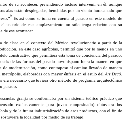
ntro de su acontecer, pretendiendo incluso intervenir en él, aunque
 sus alas están desplegadas, henchidas por un viento huracanado que
ix
reso.”
Es así como se toma en cuenta al pasado en este modelo de
 el usuario de este emplazamiento no sólo tenga relación con su
pe de ese acontecer.
a de clase en el contexto del México revolucionario a partir de la
oducción, en este caso agrícolas, permitió que por lo menos en uno
delo constructivo que permitiera esta toma de conciencia del pasado.
ntesis de las formas del pasado novohispano fuera la manera en que
ado de modernización, como contrapeso al camino llevado de manera
a metrópolis, elaboradas con mayor énfasis en el estilo del
Art Decó
.
es era necesario que tuviera otro método de programa arquitectónico
io pasado.
escuelas granja se conformaba por un sistema teórico-práctico que
ensado exclusivamente para joven campesinado) obtuviera los
cola y de la futura industrialización de esos productos, con el fin de
sostuviera la localidad por medio de su trabajo.