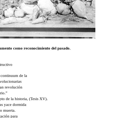
amento como reconocimiento del pasado.
tructivo
l continuum de la
evolucionarias
ran revolución
rio.”
o de la historia, (Tesis XV).
ias yace dormida
no muerta.
tación para