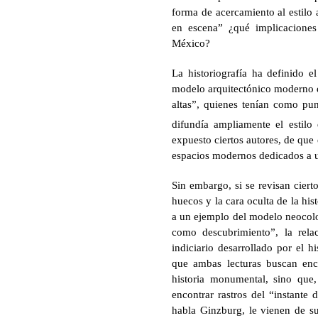
forma de acercamiento al estilo a
en escena” ¿qué implicaciones
México?
La historiografía ha definido e
modelo arquitectónico moderno qu
altas”, quienes tenían como pun
difundía ampliamente el estilo 
expuesto ciertos autores, de que 
espacios modernos dedicados a un
Sin embargo, si se revisan cier
huecos y la cara oculta de la his
a un ejemplo del modelo neocolon
como descubrimiento”, la rela
indiciario desarrollado por el h
que ambas lecturas buscan enc
historia monumental, sino que,
encontrar rastros del “instante 
habla Ginzburg, le vienen de s