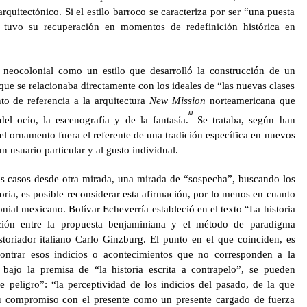
rquitectónico. Si el estilo barroco se caracteriza por ser “una puesta
 tuvo su recuperación en momentos de redefinición histórica en
l neocolonial como un estilo que desarrolló la construcción de un
e se relacionaba directamente con los ideales de “las nuevas clases
to de referencia a la arquitectura
New Mission
norteamericana que
iii
del ocio, la escenografía y de la fantasía.
Se trataba, según han
el ornamento fuera el referente de una tradición específica en nuevos
 usuario particular y al gusto individual.
tos casos desde otra mirada, una mirada de “sospecha”, buscando los
toria, es posible reconsiderar esta afirmación, por lo menos en cuanto
ial mexicano. Bolívar Echeverría estableció en el texto “La historia
ción entre la propuesta benjaminiana y el método de paradigma
istoriador italiano Carlo Ginzburg. El punto en el que coinciden, es
ontrar esos indicios o acontecimientos que no corresponden a la
 bajo la premisa de “la historia escrita a contrapelo”, se pueden
de peligro”: “la perceptividad de los indicios del pasado, de la que
u compromiso con el presente como un presente cargado de fuerza