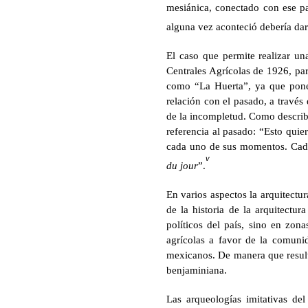
mesiánica, conectado con ese p
alguna vez aconteció debería dar
El caso que permite realizar una
Centrales Agrícolas de 1926, pa
como “La Huerta”, ya que pone
relación con el pasado, a través 
de la incompletud. Como describi
referencia al pasado: “Esto quie
cada uno de sus momentos. Cada 
v
du jour
”.
En varios aspectos la arquitectu
de la historia de la arquitectu
políticos del país, sino en zona
agrícolas a favor de la comuni
mexicanos. De manera que resulta
benjaminiana.
Las arqueologías imitativas de