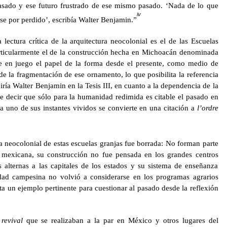
asado y ese futuro frustrado de ese mismo pasado. ‘Nada de lo que
iv
se por perdido’, escribía Walter Benjamin.”
 lectura crítica de la arquitectura neocolonial es el de las Escuelas
rticularmente el de la construcción hecha en Michoacán denominada
 en juego el papel de la forma desde el presente, como medio de
de la fragmentación de ese ornamento, lo que posibilita la referencia
ría Walter Benjamin en la Tesis III, en cuanto a la dependencia de la
re decir que sólo para la humanidad redimida es citable el pasado en
uno de sus instantes vividos se convierte en una citación a
l’ordre
ra neocolonial de estas escuelas granjas fue borrada: No forman parte
ra mexicana, su construcción no fue pensada en los grandes centros
s alternas a las capitales de los estados y su sistema de enseñanza
dad campesina no volvió a considerarse en los programas agrarios
 un ejemplo pertinente para cuestionar al pasado desde la reflexión
l
revival
que se realizaban a la par en México y otros lugares del