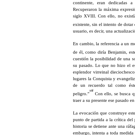
continente, eran dedicadas a 
Recuperaron la máxima expresión
siglo XVIII. Con ello, no exist
existente, sin el intento de dotar
usuario, es decir, una actualizac
En cambio, la referencia a un mo
de él, como diría Benjamin, este
cuestión la posibilidad de una 
su pasado. Lo que no hizo el es
esplendor virreinal dieciochesc
lugares la Conquista y evangeli
de un recuerdo tal como ést
viii
peligro.”
Con ello, se busca qu
traer a su presente ese pasado en
La evocación que construye este
punto de partida a la crítica del
historia se detiene ante una ráfa
embargo, intenta a toda medida 