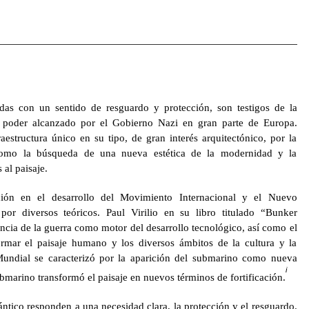
adas con un sentido de resguardo y protección, son testigos de la
poder alcanzado por el Gobierno Nazi en gran parte de Europa.
estructura único en su tipo, de gran interés arquitectónico, por la
 como la búsqueda de una nueva estética de la modernidad y la
 al paisaje.
ción en el desarrollo del Movimiento Internacional y el Nuevo
por diversos teóricos. Paul Virilio en su libro titulado “Bunker
cia de la guerra como motor del desarrollo tecnológico, así como el
rmar el paisaje humano y los diversos ámbitos de la cultura y la
undial se caracterizó por la aparición del submarino como nueva
i
ubmarino transformó el paisaje en nuevos términos de fortificación.
ntico responden a una necesidad clara, la protección y el resguardo.