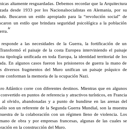
micas altamente resguardadas. Debemos recordar que la Arquitectura
zada desde 1933 por los Nacionalsocialistas en Alemania, por su
ada
. Buscaron un estilo apropiado para la “revolución social” de
uscaron un estilo que brindara seguridad psicológica a la población
iv
erra.
 responde a las necesidades de la Guerra, la fortificación de un
Transformó el paisaje de la costa Europea interviniendo el paisaje
na tipología unificada en toda Europa, la identidad territorial de los
cada. En algunos casos fueron los prisioneros de guerra la mano de
os diversos fragmentos del Muro unifican un paisaje psíquico de
nte conforman la memoria de la ocupación Nazi.
ro Atlántico corre con diferentes destinos. Mientras que en algunos
 convertido en puntos de referencia y atractivos turísticos, en Francia
s al olvido, abandonadas y a punto de hundirse en las arenas del
 sólo son un referente de la Segunda Guerra Mundial, son la muestra
muestra de la colaboración con un régimen lleno de violencia. Los
mano de obra y por empresas francesas, algunas de las cuales se
oración en la construcción del Muro.