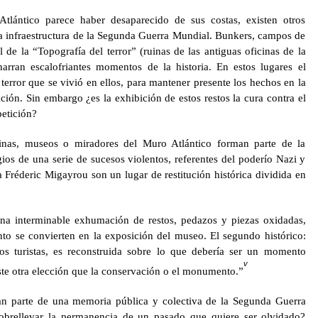
tlántico parece haber desaparecido de sus costas, existen otros
la infraestructura de la Segunda Guerra Mundial. Bunkers, campos de
e la “Topografía del terror” (ruinas de las antiguas oficinas de la
ran escalofriantes momentos de la historia. En estos lugares el
 terror que se vivió en ellos, para mantener presente los hechos en la
ción. Sin embargo ¿es la exhibición de estos restos la cura contra el
petición?
inas, museos o miradores del Muro Atlántico forman parte de la
gios de una serie de sucesos violentos, referentes del poderío Nazi y
a Fréderic Migayrou son un lugar de restitución histórica dividida en
una interminable exhumación de restos, pedazos y piezas oxidadas,
to se convierten en la exposición del museo. El segundo histórico:
los turistas, es reconstruida sobre lo que debería ser un momento
v
ste otra elección que la conservación o el monumento.”
an parte de una memoria pública y colectiva de la Segunda Guerra
brellevar la permanencia de un pasado que quiere ser olvidado?