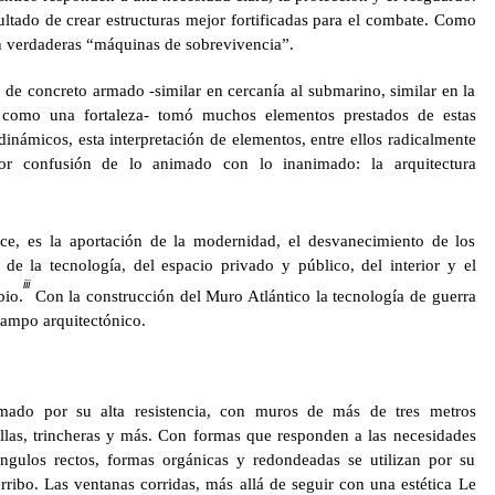
ultado de crear estructuras mejor fortificadas para el combate. Como
 en verdaderas “máquinas de sobrevivencia”.
de concreto armado -similar en cercanía al submarino, similar en la
, como una fortaleza- tomó muchos elementos prestados de estas
námicos, esta interpretación de elementos, entre ellos radicalmente
yor confusión de lo animado con lo inanimado: la arquitectura
e, es la aportación de la modernidad, el desvanecimiento de los
, de la tecnología, del espacio privado y público, del interior y el
iii
bio.
Con la construcción del Muro Atlántico la tecnología de guerra
campo arquitectónico.
mado por su alta resistencia, con muros de más de tres metros
illas, trincheras y más. Con formas que responden a las necesidades
 ángulos rectos, formas orgánicas y redondeadas se utilizan por su
rribo. Las ventanas corridas, más allá de seguir con una estética Le