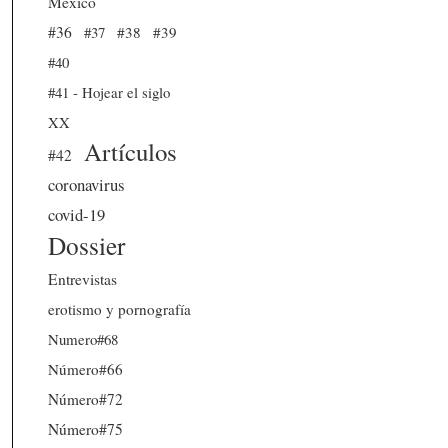
México
#36
#37
#38
#39
#40
#41 - Hojear el siglo
XX
Artículos
#42
coronavirus
covid-19
Dossier
Entrevistas
erotismo y pornografía
Numero#68
Número#66
Número#72
Número#75