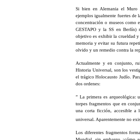
Si bien en Alemania el Muro A
ejemplos igualmente fuertes de 
concentración o museos como el d
GESTAPO y la SS en Berlín) nar
objetivo es exhibir la crueldad y
memoria y evitar su futura repeti
olvido y un remedio contra la re
Actualmente y en conjunto, ru
Historia Universal, son los vesti
el trágico Holocausto Judío. Par
dos ordenes:
” La primera es arqueológica: 
torpes fragmentos que en conjun
una corta ficción, accesible a 
universal. Aparentemente no exi
Los diferentes fragmentos form
Mundial, sin embargo ¿cómo so