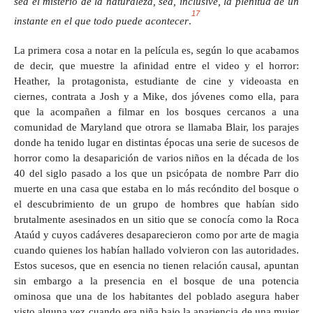
sea el misterio de la naturaleza, sea, inclusive, la plenitud de un
17
instante en el que todo puede acontecer
.
La primera cosa a notar en la película es, según lo que acabamos
de decir, que muestre la afinidad entre el video y el horror:
Heather, la protagonista, estudiante de cine y videoasta en
ciernes, contrata a Josh y a Mike, dos jóvenes como ella, para
que la acompañen a filmar en los bosques cercanos a una
comunidad de Maryland que otrora se llamaba Blair, los parajes
donde ha tenido lugar en distintas épocas una serie de sucesos de
horror como la desaparición de varios niños en la década de los
40 del siglo pasado a los que un psicópata de nombre Parr dio
muerte en una casa que estaba en lo más recóndito del bosque o
el descubrimiento de un grupo de hombres que habían sido
brutalmente asesinados en un sitio que se conocía como la Roca
Ataúd y cuyos cadáveres desaparecieron como por arte de magia
cuando quienes los habían hallado volvieron con las autoridades.
Estos sucesos, que en esencia no tienen relación causal, apuntan
sin embargo a la presencia en el bosque de una potencia
ominosa que una de los habitantes del poblado asegura haber
visto alguna vez cuando era niña bajo la apariencia de una mujer