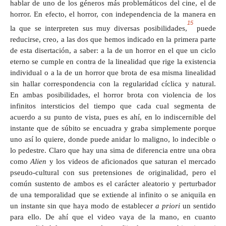
hablar de uno de los géneros más problemáticos del cine, el de
horror. En efecto, el horror, con independencia de la manera en
15
la que se interpreten sus muy diversas posibilidades,
puede
reducirse, creo, a las dos que hemos indicado en la primera parte
de esta disertación, a saber: a la de un horror en el que un ciclo
eterno se cumple en contra de la linealidad que rige la existencia
individual o a la de un horror que brota de esa misma linealidad
sin hallar correspondencia con la regularidad cíclica y natural.
En ambas posibilidades, el horror brota con violencia de los
infinitos intersticios del tiempo que cada cual segmenta de
acuerdo a su punto de vista, pues es ahí, en lo indiscernible del
instante que de súbito se encuadra y graba simplemente porque
uno así lo quiere, donde puede anidar lo maligno, lo indecible o
lo pedestre. Claro que hay una sima de diferencia entre una obra
como
Alien
y los videos de aficionados que saturan el mercado
pseudo-cultural con sus pretensiones de originalidad, pero el
común sustento de ambos es el carácter aleatorio y perturbador
de una temporalidad que se extiende al infinito o se aniquila en
un instante sin que haya modo de establecer
a priori
un sentido
para ello. De ahí que el video vaya de la mano, en cuanto