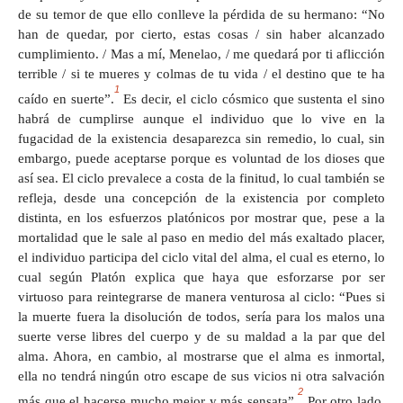
de su temor de que ello conlleve la pérdida de su hermano: “No
han de quedar, por cierto, estas cosas / sin haber alcanzado
cumplimiento. / Mas a mí, Menelao, / me quedará por ti aflicción
terrible / si te mueres y colmas de tu vida / el destino que te ha
1
caído en suerte”.
Es decir, el ciclo cósmico que sustenta el sino
habrá de cumplirse aunque el individuo que lo vive en la
fugacidad de la existencia desaparezca sin remedio, lo cual, sin
embargo, puede aceptarse porque es voluntad de los dioses que
así sea. El ciclo prevalece a costa de la finitud, lo cual también se
refleja, desde una concepción de la existencia por completo
distinta, en los esfuerzos platónicos por mostrar que, pese a la
mortalidad que le sale al paso en medio del más exaltado placer,
el individuo participa del ciclo vital del alma, el cual es eterno, lo
cual según Platón explica que haya que esforzarse por ser
virtuoso para reintegrarse de manera venturosa al ciclo: “Pues si
la muerte fuera la disolución de todos, sería para los malos una
suerte verse libres del cuerpo y de su maldad a la par que del
alma. Ahora, en cambio, al mostrarse que el alma es inmortal,
ella no tendrá ningún otro escape de sus vicios ni otra salvación
2
más que el hacerse mucho mejor y más sensata”.
Por otro lado,