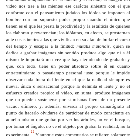
video nos trae a las mientes ese carácter siniestro con el que
conforme con el pensamiento judaico los ídolos se imponen al
hombre con un supuesto poder propio cuando el único que
tienen es el que les presta la proclividad y la estulticia de quienes
los elaboran y reverencian; los idólatras, en efecto, se prosternan
ante cosas inertes a las que vivifican en su afán de burlar el curso
del tiempo y escapar a la finitud;
mutatis mutandis
, quien se
dedica a grabar imágenes sin sentido produce algo que ni a él
mismo le importará una vez que haya terminado de grabarlo y
que, con todo, tiene un poder absoluto sobre él en cuanto
entretenimiento o pasatiempo personal justo porque le impide
observar nada fuera del lente en el que la realidad siempre es
nueva, única o sensacional porque la delimita el lente y no el
esfuerzo creador propio: el video, en suma, produce imágenes
que no pueden sostenerse por sí mismas fuera de un presente
vacuo, efímero, y, además, envisca al propio camarógrafo al
punto de hacerlo olvidarse de participar de modo consciente en
aquello mismo que graba: por ver los árboles, no ve el bosque,
por tomar el ángulo, no ve el objeto, por grabar la realidad, no la
13
experimenta.
Y aunque estos comentarios se refieren solamente