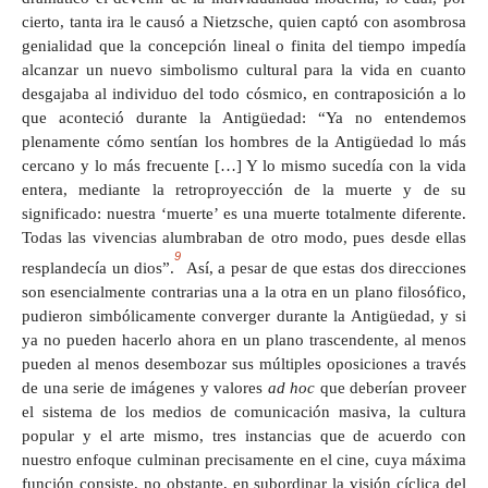
cierto, tanta ira le causó a Nietzsche, quien captó con asombrosa
genialidad que la concepción lineal o finita del tiempo impedía
alcanzar un nuevo simbolismo cultural para la vida en cuanto
desgajaba al individuo del todo cósmico, en contraposición a lo
que aconteció durante la Antigüedad: “Ya no entendemos
plenamente cómo sentían los hombres de la Antigüedad lo más
cercano y lo más frecuente […] Y lo mismo sucedía con la vida
entera, mediante la retroproyección de la muerte y de su
significado: nuestra ‘muerte’ es una muerte totalmente diferente.
Todas las vivencias alumbraban de otro modo, pues desde ellas
9
resplandecía un dios”.
Así, a pesar de que estas dos direcciones
son esencialmente contrarias una a la otra en un plano filosófico,
pudieron simbólicamente converger durante la Antigüedad, y si
ya no pueden hacerlo ahora en un plano trascendente, al menos
pueden al menos desembozar sus múltiples oposiciones a través
de una serie de imágenes y valores
ad hoc
que deberían proveer
el sistema de los medios de comunicación masiva, la cultura
popular y el arte mismo, tres instancias que de acuerdo con
nuestro enfoque culminan precisamente en el cine, cuya máxima
función consiste, no obstante, en subordinar la visión cíclica del