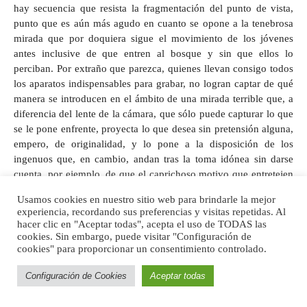
hay secuencia que resista la fragmentación del punto de vista,
punto que es aún más agudo en cuanto se opone a la tenebrosa
mirada que por doquiera sigue el movimiento de los jóvenes
antes inclusive de que entren al bosque y sin que ellos lo
perciban. Por extraño que parezca, quienes llevan consigo todos
los aparatos indispensables para grabar, no logran captar de qué
manera se introducen en el ámbito de una mirada terrible que, a
diferencia del lente de la cámara, que sólo puede capturar lo que
se le pone enfrente, proyecta lo que desea sin pretensión alguna,
empero, de originalidad, y lo pone a la disposición de los
ingenuos que, en cambio, andan tras la toma idónea sin darse
cuenta, por ejemplo, de que el caprichoso motivo que entretejen
las varas que rodean la casa de Mary, la informante con figura de
Usamos cookies en nuestro sitio web para brindarle la mejor
bruja que les cuentan su encuentro de niña con la que
experiencia, recordando sus preferencias y visitas repetidas. Al
supuestamente vive en el bosque, es el mismo que tienen las
hacer clic en "Aceptar todas", acepta el uso de TODAS las
extrañas figuras que se encuentran de pronto colgadas en los
cookies. Sin embargo, puede visitar "Configuración de
cookies" para proporcionar un consentimiento controlado.
árboles del bosque y que aunque
a primera vista
no tienen nada
de perturbador, resultan aterradoras porque muestran a las claras
Configuración de Cookies
Aceptar todas
la presencia de alguien en el entorno, alguien que no se deja ver
si no es a través de signos que en primera instancia son