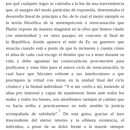
por qué cualquier logro se valoraba a la luz de una trascendencia
que, al margen del modo particular de exponerla, determinaba el
desarrollo lineal de principio a fin, de lo cual el mejor ejemplo es
la teoría filosófica de la metempsicosis o reencarnación que
Platón expone de manera magistral en la obra que hemos citado
con anterioridad y en otros pasajes, en concreto al final de
la
República
, donde aparece el mito de Er, un guerrero que
resucita cuando está a punto de que lo incineren y cuenta cómo
el alma de cada cual escoge el destino que va a tener durante su
vida y debe aguantar las consecuencias
post-mortem
para
purificarse y estar listo para el nuevo ciclo de reencarnación, lo
cual hace que Sócrates exhorte a sus interlocutores a que
practiquen la virtud con miras en la unidad final del ciclo
cósmico y la finitud individual: “Y si me creéis a mí, teniendo al
alma por inmortal y capaz de mantenerse firme ante todos los
males y todos los bienes, nos atendremos siempre al camino que
va hacia arriba y practicaremos en todo sentido la justicia
5
acompañada de sabiduría”.
De esta guisa, gracias al lazo
trascendente del eterno retorno y la efímera existencia, el
individuo, a pesar de su dolor frente a la muerte siempre