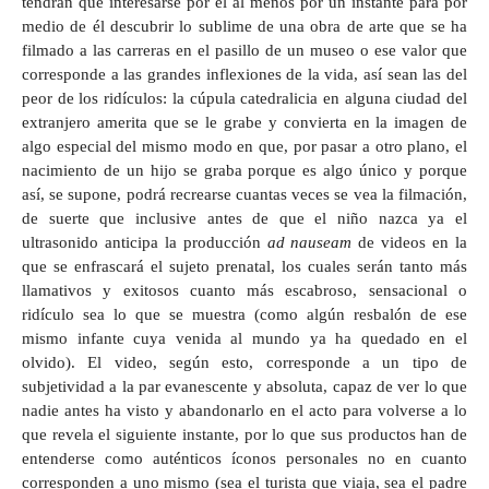
tendrán que interesarse por él al menos por un instante para por
medio de él descubrir lo sublime de una obra de arte que se ha
filmado a las carreras en el pasillo de un museo o ese valor que
corresponde a las grandes inflexiones de la vida, así sean las del
peor de los ridículos: la cúpula catedralicia en alguna ciudad del
extranjero amerita que se le grabe y convierta en la imagen de
algo especial del mismo modo en que, por pasar a otro plano, el
nacimiento de un hijo se graba porque es algo único y porque
así, se supone, podrá recrearse cuantas veces se vea la filmación,
de suerte que inclusive antes de que el niño nazca ya el
ultrasonido anticipa la producción
ad nauseam
de videos en la
que se enfrascará el sujeto prenatal, los cuales serán tanto más
llamativos y exitosos cuanto más escabroso, sensacional o
ridículo sea lo que se muestra (como algún resbalón de ese
mismo infante cuya venida al mundo ya ha quedado en el
olvido). El video, según esto, corresponde a un tipo de
subjetividad a la par evanescente y absoluta, capaz de ver lo que
nadie antes ha visto y abandonarlo en el acto para volverse a lo
que revela el siguiente instante, por lo que sus productos han de
entenderse como auténticos íconos personales no en cuanto
corresponden a uno mismo (sea el turista que viaja, sea el padre