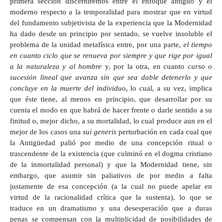
primera sección discerniremos entre el enfoque antiguo y el
moderno respecto a la temporalidad para mostrar que en virtud
del fundamento subjetivista de la experiencia que la Modernidad
ha dado desde un principio por sentado, se vuelve insoluble el
problema de la unidad metafísica entre, por una parte,
el tiempo
en cuanto ciclo que se renueva por siempre y que rige por igual
a la naturaleza y al hombre
y, por la otra, en cuanto
curso o
sucesión lineal que avanza sin que sea dable detenerlo y que
concluye en la muerte del individuo
, lo cual, a su vez, implica
que éste tiene, al menos en principio, que desarrollar por su
cuenta el modo en que habrá de hacer frente o darle sentido a su
finitud o, mejor dicho, a su mortalidad, lo cual produce aun en el
mejor de los casos una
sui generis
perturbación en cada cual que
la Antigüedad palió por medio de una concepción ritual o
trascendente de la existencia (que culminó en el dogma cristiano
de la inmortalidad personal) y que la Modernidad tiene, sin
embargo, que asumir sin paliativos de por medio a falta
justamente de esa concepción (a la cual no puede apelar en
virtud de la racionalidad crítica que la sustenta), lo que se
traduce en un dramatismo y una desesperación que a duras
penas se compensan con la multiplicidad de posibilidades de