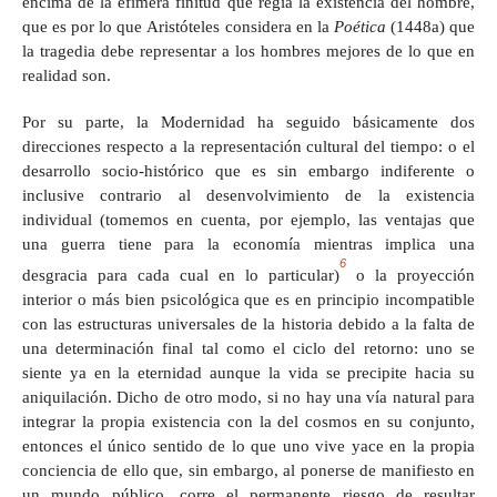
encima de la efímera finitud que regía la existencia del hombre,
que es por lo que
Aristóteles considera en la
Poética
(1448a) que
la tragedia debe representar a los hombres mejores de lo que en
realidad son.
Por su parte, la Modernidad ha seguido básicamente dos
direcciones respecto a la representación cultural del tiempo: o el
desarrollo socio-histórico que es sin embargo indiferente o
inclusive contrario al desenvolvimiento de la existencia
individual (tomemos en cuenta, por ejemplo, las ventajas que
una guerra tiene para la economía mientras implica una
6
desgracia para cada cual en lo particular)
o la proyección
interior o más bien psicológica que es en principio incompatible
con las estructuras universales de la historia debido a la falta de
una determinación final tal como el ciclo del retorno: uno se
siente ya en la eternidad aunque la vida se precipite hacia su
aniquilación. Dicho de otro modo, si no hay una vía natural para
integrar la propia existencia con la del cosmos en su conjunto,
entonces el único sentido de lo que uno vive yace en la propia
conciencia de ello que, sin embargo, al ponerse de manifiesto en
un mundo público, corre el permanente riesgo de resultar