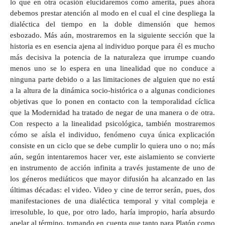
lo que en otra ocasión elucidaremos como amerita, pues ahora
debemos prestar atención al modo en el cual el cine despliega la
dialéctica del tiempo en la doble dimensión que hemos
esbozado. Más aún, mostraremos en la siguiente sección que la
historia es en esencia ajena al individuo porque para él es mucho
más decisiva la potencia de la naturaleza que irrumpe cuando
menos uno se lo espera en una linealidad que no conduce a
ninguna parte debido o a las limitaciones de alguien que no está
a la altura de la dinámica socio-histórica o a algunas condiciones
objetivas que lo ponen en contacto con la temporalidad cíclica
que la Modernidad ha tratado de negar de una manera o de otra.
Con respecto a la linealidad psicológica, también mostraremos
cómo se aísla el individuo, fenómeno cuya única explicación
consiste en un ciclo que se debe cumplir lo quiera uno o no; más
aún, según intentaremos hacer ver, este aislamiento se convierte
en instrumento de acción infinita a través justamente de uno de
los géneros mediáticos que mayor difusión ha alcanzado en las
últimas décadas: el video. Video y cine de terror serán, pues, dos
manifestaciones de una dialéctica temporal y vital compleja e
irresoluble, lo que, por otro lado, haría impropio, haría absurdo
apelar al término, tomando en cuenta que tanto para Platón como