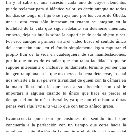
fin y al cabo de una sucesión cada uno de cuyos elementos
puede reclamar para sí idéntico valor; es decir, aunque no todos
los días se tenga un hijo o se vaya uno por los cerros de Úbeda,
una u otra cosa sólo interesan en cuanto se integran en la
totalidad de la vida que sigue adelante sin detenerse mientras,
empero, deja su huella sobre la superficie de cada objeto y ser.
Por eso, aunque a primera vista el video busca el sentido único
del acontecimiento, en el fondo simplemente logra capturar el
propio fluir de la vida en cualesquiera de sus manifestaciones,
por lo que no es de extrañar que con tanta facilidad lo que se
supone interesante o inclusive fundamental termine por ser una
imagen ramplona en la que no merece la pena detenerse, lo cual
nos revierte a la
sui generis
trivialidad de quien con la cámara en
la mano filma todo lo que pasa a su alrededor como si le
importara a alguien cuando lo único que hace es perder el
tiempo del modo más miserable, ya que aun él mismo a duras
penas verá
siquiera una vez
lo que con tanto ahínco graba.
Evanescencia pura con pretensiones de sentido total que
concuerda a la perfección con un tiempo que corre hacia la
omnímoda aniquilación de la muerte y el olvido, la imagen del