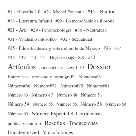
#15 - Badiou
#1 - Filosofía 2.0
#2 - Michel Foucault
#18 - Literatura Infantil
#20 - Lo inenseñable en filosofía
#21 - Arte
#29 - Fenomenología
#30 - Naturaleza
#31 - Vitalismo Filosófico
#32 - Sexualidad
#35 - Filosofía desde y sobre el norte de México
#36
#37
#38
#39
#40
#41 - Hojear el siglo XX
#42
Dossier
Artículos
coronavirus
covid-19
Entrevistas
erotismo y pornografía
Numero#68
Número#66
Número#72
Número#75
Número#81
Número 51
Número 43
Número 47
Número 48
Número 54
Número 56
Número 58
Número 60
Número 55
Número Especial 8: Coronavirus
Número 63
Reseñas
Traducciones
política y entorno
Uncategorized
Vidas Infames