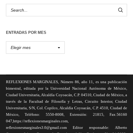
ENTRADAS POR MES
REFLEXIONES MARGINALES, Número 86, año 11, es una publicación
bimestral, editada por la Universidad Nacional Autónoma de México,
Ciudad Universitaria, Alcaldía Coyoacán, C.P. 04510, Ciudad de México, a
través de la Facultad de Filosofía y Letras, Circuito Interior, Ciudad
Universitaria, S/N, Col. Copilco, Alcaldía Coyoacán, C.P. 4510, Ciudad de
México, Teléfono: 5550-8008, Extensión: 21815, Fax:56160
047,https://reflexionesmarginales.com,
reflexionesmarginales3.0@gmail.com Editor responsable: Alberto