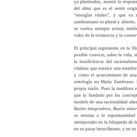
ya planteadas, asumir la respon
del alma que es el sentir orig
“energías vitales”, y que va 
zambraniano es plural y abierto, 
se vuelca siempre actual, meló
valor de la existencia y la conser
El principal argumento en la fi
posible conocer, saber la vida, s
la insuficiencia del racionali
vitalista que enraíce una metaf
y como el acaecimiento de una o
ontología en María Zambrano. P
propia razón. Pues la metáfora e
que lo fundado por los concept
modelo de una racionalidad alte
Razón integradora
,
Razón miser
se retorna a la espontaneidad 
atemporales en la búsqueda de l
en su pasar heraclíteano, y en su 