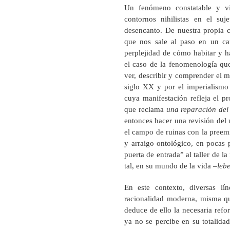
Un fenómeno constatable y vi
contornos nihilistas en el s
desencanto. De nuestra propia c
que nos sale al paso en un cam
perplejidad de cómo habitar y h
el caso de la fenomenología qu
ver, describir y comprender el m
siglo XX y por el imperialismo 
cuya manifestación refleja el 
que reclama
una reparación del
entonces hacer una revisión del 
el campo de ruinas con la preemi
y arraigo ontológico, en pocas p
puerta de entrada” al taller de l
tal, en su mundo de la vida –
leb
En este contexto, diversas líne
racionalidad moderna, misma q
deduce de ello la necesaria refo
ya no se percibe en su totalidad