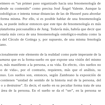
primero es “un primer paso organizado hacia una fenomenología de
 desde su contenido” como precisa José Ángel Valente. Aunque la
todológicas e intenta tomar distancias de las de Husserl para abordar
 forma misma. Por ello, si es posible hablar de una fenomenología
la, se puede indicar entonces que este tipo de fenomenología es más
 plataforma psicoanalítica de Jung. Todavía más, habría que decir que
staría más cerca de una fenomenología ontológico-realista como la
es del Círculo de Gotinga y, por supuesto, de una misma fenología
iano.
ionalmente este elemento de la realidad como parte imperante de la
a humana
que es la forma-sueño en que expone una visión del mismo
 más manifiesto a la persona, a su vida. En efecto, «los sueños no
 de vida», por el contrario, requieren, más que el análisis, su
inuo. Los sueños son, entonces, según Zambrano la exposición de
contienen “unidad de sentido de la historia real de la persona, del
 o a destruirse”. Es decir, el sueño en su peculiar forma trata de una
 área de la persona. En el sueño se da el “ser”, en la persona se