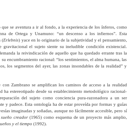
que se aventura a ir al fondo, a la experiencia de los ínferos, como
alumna de Ortega y Unamuno: “un descenso a los infiernos”. Esta
 (
Erlebnis
) yace en lo originario de la subjetividad y el pensamiento,
e gravitacional el sujeto siente su ineludible condición existencial
.
demanda la reivindicación de aquello que ha quedado errante tras la
su encumbramiento racional: “los sentimientos, el alma humana, las
os, los segmentos del ayer, las zonas insondables de la realidad” y
e con Zambrano se amplifican los caminos de acceso a la realidad
d ha estereotipado desde su establecimiento metodológico racional-
 reparación del sujeto como conciencia pura-razonadora a un ser
te y padece. Esta ontología ha de estar proveída por formas y guías
vesías imaginadas y soñadas, aunque no fácilmente accesible, pero sí
 sueño creador
(1965) como esquema de un proyecto más amplio,
sueños y el tiempo
(1992).