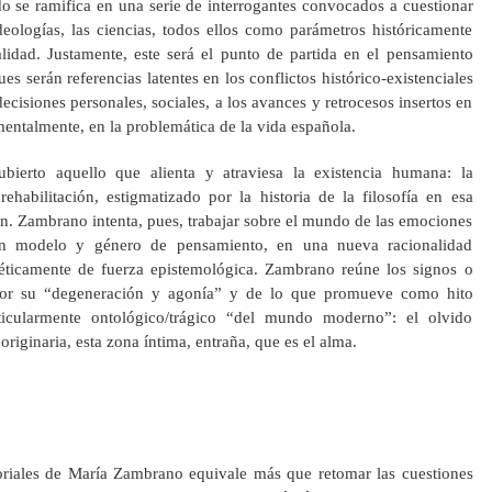
do se ramifica en una serie de interrogantes convocados a cuestionar
deologías, las ciencias, todos ellos como parámetros históricamente
alidad. Justamente, este será el punto de partida en el pensamiento
s serán referencias latentes en los conflictos histórico-existenciales
 decisiones personales, sociales, a los avances y retrocesos insertos en
ntalmente, en la problemática de la vida española.
ierto aquello que alienta y atraviesa la existencia humana: la
ehabilitación, estigmatizado por la historia de la filosofía en esa
zón. Zambrano intenta, pues, trabajar sobre el mundo de las emociones
 un modelo y género de pensamiento, en una nueva racionalidad
poéticamente de fuerza epistemológica. Zambrano reúne los signos o
 por su “degeneración y agonía” y de lo que promueve como hito
icularmente ontológico/trágico “del mundo moderno”: el olvido
originaria, esta zona íntima, entraña, que es el alma.
itoriales de María Zambrano equivale más que retomar las cuestiones