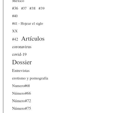
México
#36
#37
#38
#39
#40
#41 - Hojear el siglo
XX
Artículos
#42
coronavirus
covid-19
Dossier
Entrevistas
erotismo y pornografía
Numero#68
Número#66
Número#72
Número#75