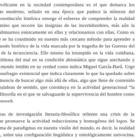
vificante en la sociedad contemporánea es el que demarca los
ujeto moderno, sellado en una época que padece la mímesis del
onstitución histórica emerge el esfuerzo de comprender la realidad
ino que recorre las insignias de las incertidumbres, más aún la
abituarnos estoicamente en ellas y relacionarnos con ellas. Como es
e se ha constituido en nuestro más cercano método para aprender a
undo histórico de la vida marcada por la tragedia de las Guerras del
de la tecnociencia. Ello mismo ha irrumpido en la vida cotidiana,
problema del mal en su condición abismática que sigue asechando y
 mundo inédito en su verdad
como indica Miguel García-Baró. Urge
naufragio existencial que indica claramente lo que ha quedado sobre
nencia de buscar algo más allá de ellas, algo que llene de contenido
alabras de sentido, que constituya en la actividad generacional “la
a filosofía en el que se salvaguarde la supervivencia del hombre como
enswelt.
as de investigación literaria-filosófica refieren una crisis de la
ue promueve la actividad reduccionista y homogénea del
logos.
Se
rma de paradigmas en nuestra visión del mundo, es decir, la realidad
, sobre una configuración lingüística y ontológicamente univocista.