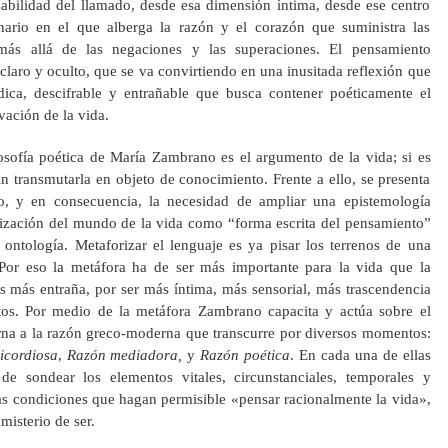
sabilidad del llamado, desde esa dimensión íntima, desde ese centro
inario en el que alberga la razón y el corazón que suministra las
más allá de las negaciones y las superaciones. El pensamiento
claro y oculto, que se va convirtiendo en una inusitada reflexión que
dica, descifrable y entrañable que busca contener poéticamente el
vación de la vida.
losofía poética de María Zambrano es el argumento de la vida; si es
in transmutarla en objeto de conocimiento. Frente a ello, se presenta
smo, y en consecuencia, la necesidad de ampliar una epistemología
orización del mundo de la vida como “forma escrita del pensamiento”
ntología. Metaforizar el lenguaje es ya pisar los terrenos de una
or eso la metáfora ha de ser más importante para la vida que la
s más entraña, por ser más íntima, más sensorial, más trascendencia
os. Por medio de la metáfora Zambrano capacita y actúa sobre el
rna a la razón greco-moderna que transcurre por diversos momentos:
icordiosa
,
Razón mediadora,
y
Razón poética
. En cada una de ellas
de sondear los elementos vitales, circunstanciales, temporales y
as condiciones que hagan permisible «pensar racionalmente la vida»,
misterio de ser.