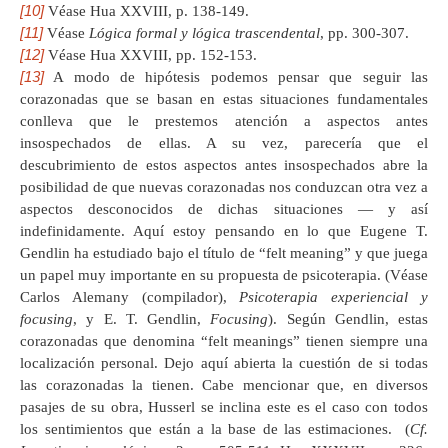
[10]
Véase Hua XXVIII, p. 138-149.
[11]
Véase
Lógica formal y lógica trascendental
, pp. 300-307.
[12]
Véase Hua XXVIII, pp. 152-153.
[13]
A modo de hipótesis podemos pensar que seguir las
corazonadas que se basan en estas situaciones fundamentales
conlleva que le prestemos atención a aspectos antes
insospechados de ellas. A su vez, parecería que el
descubrimiento de estos aspectos antes insospechados abre la
posibilidad de que nuevas corazonadas nos conduzcan otra vez a
aspectos desconocidos de dichas situaciones — y así
indefinidamente. Aquí estoy pensando en lo que Eugene T.
Gendlin ha estudiado bajo el título de “felt meaning” y que juega
un papel muy importante en su propuesta de psicoterapia. (Véase
Carlos Alemany (compilador),
Psicoterapia experiencial y
focusing
, y E. T. Gendlin,
Focusing
). Según Gendlin, estas
corazonadas que denomina “felt meanings” tienen siempre una
localización personal. Dejo aquí abierta la cuestión de si todas
las corazonadas la tienen. Cabe mencionar que, en diversos
pasajes de su obra, Husserl se inclina este es el caso con todos
los sentimientos que están a la base de las estimaciones. (
Cf.