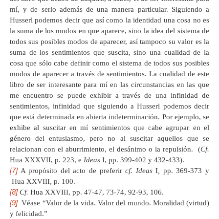
mí, y de serlo además de una manera particular. Siguiendo a
Husserl podemos decir que así como la identidad una cosa no es
la suma de los modos en que aparece, sino la idea del sistema de
todos sus posibles modos de aparecer, así tampoco su valor es la
suma de los sentimientos que suscita, sino una cualidad de la
cosa que sólo cabe definir como el sistema de todos sus posibles
modos de aparecer a través de sentimientos. La cualidad de este
libro de ser interesante para mí en las circunstancias en las que
me encuentro se puede exhibir a través de una infinidad de
sentimientos, infinidad que siguiendo a Husserl podemos decir
que está determinada en abierta indeterminación. Por ejemplo, se
exhibe al suscitar en mí sentimientos que cabe agrupar en el
género del entusiasmo, pero no al suscitar aquellos que se
relacionan con el aburrimiento, el desánimo o la repulsión. (
Cf.
Hua XXXVII, p. 223, e
Ideas
I, pp. 399-402 y 432-433).
[7]
A propósito del acto de preferir
cf.
Ideas
I
,
pp. 369-373 y
Hua XXVIII, p. 100.
[8]
Cf.
Hua XXVIII, pp. 47-47, 73-74, 92-93, 106.
[9]
Véase “Valor de la vida. Valor del mundo. Moralidad (virtud)
y felicidad.”