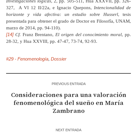
Investigaciones lógicas
, 2, pp. 505-511, Hua XXXVII, pp. 326-
327, A VI 12 II/22a, e Ignacio Quepons,
Intencionalidad de
horizonte y vida afectiva: un estudio sobre Husserl
, tesis
presentada para obtener el grado de Doctor en Filosofía, UNAM,
marzo de 2014, pp. 94-110).
[14]
Cf.
Franz Brentano,
El origen del conocimiento moral
, pp.
28-32, y Hua XXVIII, pp. 47-47, 73-74, 92-93.
#29 - Fenomenología
Dossier
,
PREVIOUS ENTRADA
Consideraciones para una valoración
fenomenológica del sueño en María
Zambrano
NEXT ENTRADA