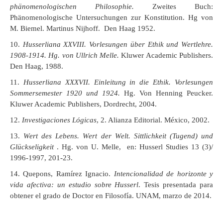
phänomenologischen Philosophie.
Zweites Buch:
Phänomenologische Untersuchungen zur Konstitution. Hg von
M. Biemel. Martinus Nijhoff. Den Haag 1952.
Husserliana XXVIII. Vorlesungen über Ethik und Wertlehre.
1908-1914. Hg. von Ullrich Melle.
Kluwer Academic Publishers.
Den Haag, 1988.
Husserliana XXXVII. Einleitung in die Ethik. Vorlesungen
Sommersemester 1920 und 1924.
Hg. Von Henning Peucker.
Kluwer Academic Publishers, Dordrecht, 2004.
Investigaciones Lógicas
, 2. Alianza Editorial. México, 2002.
Wert des Lebens. Wert der Welt. Sittlichkeit (Tugend) und
Glückseligkeit
. Hg. von U. Melle, en: Husserl Studies 13 (3)/
1996-1997, 201-23.
Quepons, Ramírez Ignacio.
Intencionalidad de horizonte y
vida afectiva: un estudio sobre Husserl
. Tesis presentada para
obtener el grado de Doctor en Filosofía. UNAM, marzo de 2014.