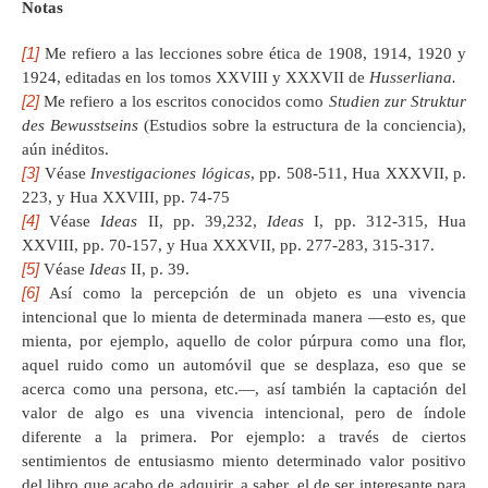
Notas
[1]
Me refiero a las lecciones sobre ética de 1908, 1914, 1920 y
1924, editadas en los tomos XXVIII y XXXVII de
Husserliana.
[2]
Me refiero a los escritos conocidos como
Studien zur Struktur
des Bewusstseins
(Estudios sobre la estructura de la conciencia),
aún inéditos.
[3]
Véase
Investigaciones lógicas
, pp. 508-511, Hua XXXVII, p.
223, y Hua XXVIII, pp. 74-75
[4]
Véase
Ideas
II, pp. 39,232,
Ideas
I, pp. 312-315, Hua
XXVIII, pp. 70-157, y Hua XXXVII, pp. 277-283, 315-317.
[5]
Véase
Ideas
II, p. 39.
[6]
Así como la percepción de un objeto es una vivencia
intencional que lo mienta de determinada manera —esto es, que
mienta, por ejemplo, aquello de color púrpura como una flor,
aquel ruido como un automóvil que se desplaza, eso que se
acerca como una persona, etc.—, así también la captación del
valor de algo es una vivencia intencional, pero de índole
diferente a la primera. Por ejemplo: a través de ciertos
sentimientos de entusiasmo miento determinado valor positivo
del libro que acabo de adquirir, a saber, el de ser interesante para