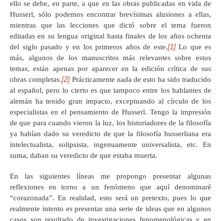
ello se debe, en parte, a que en las obras publicadas en vida de
Husserl, sólo podemos encontrar brevísimas alusiones a ellas,
mientras que las lecciones que dictó sobre el tema fueron
editadas en su lengua original hasta finales de los años ochenta
[1]
del siglo pasado y en los primeros años de este.
Lo que es
más, algunos de los manuscritos más relevantes sobre estos
temas, están apenas por aparecer en la edición crítica de sus
[2]
obras completas.
Prácticamente nada de esto ha sido traducido
al español, pero lo cierto es que tampoco entre los hablantes de
alemán ha tenido gran impacto, exceptuando al círculo de los
especialistas en el pensamiento de Husserl. Tengo la impresión
de que para cuando vieron la luz, los historiadores de la filosofía
ya habían dado su veredicto de que la filosofía husserliana era
intelectualista, solipsista, ingenuamente universalista, etc. En
suma, daban su veredicto de que estaba muerta.
En las siguientes líneas me propongo presentar algunas
reflexiones en torno a un fenómeno que aquí denominaré
“corazonada”. En realidad, esto será un pretexto, pues lo que
realmente intento es presentar una serie de ideas que en algunos
casos son resultado de investigaciones fenomenológicas y en