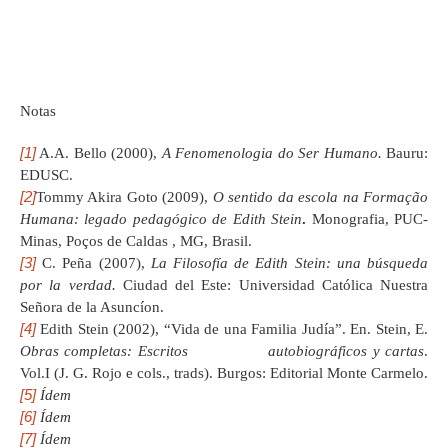
Notas
[1]
A.A. Bello (2000),
A Fenomenologia do Ser Humano.
Bauru:
EDUSC.
[2]
Tommy Akira Goto (2009),
O sentido da escola na Formação
Humana: legado pedagógico de Edith Stein
.
Monografia, PUC-
Minas, Poços de Caldas , MG, Brasil.
[3]
C. Peña (2007),
La Filosofía de Edith Stein: una búsqueda
por la verdad.
Ciudad del Este: Universidad Católica Nuestra
Señora de la Asuncíon.
[4]
Edith Stein (2002), “Vida de una Familia Judía”. En. Stein, E.
Obras completas: Escritos autobiográficos y cartas
.
Vol.I (J. G. Rojo e cols., trads). Burgos: Editorial Monte Carmelo.
[5]
Ídem
[6]
Ídem
[7]
Ídem