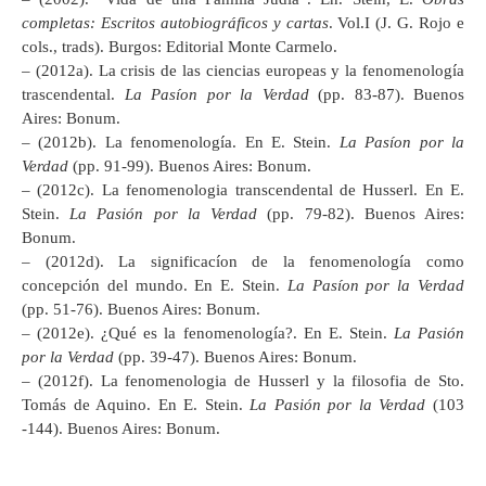
completas: Escritos autobiográficos y cartas
. Vol.I (J. G. Rojo e
cols., trads). Burgos: Editorial Monte Carmelo.
– (2012a). La crisis de las ciencias europeas y la fenomenología
trascendental.
La Pasíon por la Verdad
(pp. 83-87). Buenos
Aires: Bonum.
– (2012b). La fenomenología. En E. Stein.
La Pasíon por la
Verdad
(pp. 91-99). Buenos Aires: Bonum.
– (2012c). La fenomenologia transcendental de Husserl. En E.
Stein.
La Pasión por la Verdad
(pp. 79-82). Buenos Aires:
Bonum.
– (2012d). La significacíon de la fenomenología como
concepción del mundo. En E. Stein.
La Pasíon por la Verdad
(pp. 51-76). Buenos Aires: Bonum.
– (2012e). ¿Qué es la fenomenología?. En E. Stein.
La Pasión
por la Verdad
(pp. 39-47). Buenos Aires: Bonum.
– (2012f). La fenomenologia de Husserl y la filosofia de Sto.
Tomás de Aquino. En E. Stein.
La Pasión por la Verdad
(103
-144). Buenos Aires: Bonum.