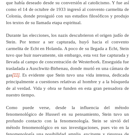
que había deseado desde su conversión al catolicismo. Y fue así
como el 14 de octubre de 1933 ingresó al convento carmelita de
Colonia, donde prosiguió con sus estudios filosóficos y produjo
los textos de su llamada etapa espiritual.
Durante las elecciones, los nazis descubrieron el origen judío de
Stein. Por temor a ser capturada, huyó hacia el convento
carmelita de Echt en Holanda. A poco de su llegada a Echt, Stein
tuvo que huir nuevamente, sin embargo, esta vez fue capturada y
llevada al campo de concentración de Westerbork. Enseguida fue
trasladada a Auschwitz-Birhenau, donde murió en una cámara de
[11]
gas
. Es evidente que Stein tuvo una vida intensa, dedicada
principalmente a cuestiones relativas al hombre y a la búsqueda
de al verdad. Vida y obra se funden en esta gran pensadora de
nuestro tiempo.
Como puede verse, desde la influencia del método
fenomenológico de Husserl en su pensamiento, Stein tuvo un
profundo contacto con la fenomenología. Stein se sirvió del
método fenomenológico en sus investigaciones, pues vio en la
fenomenología una posibilidad amplia, excitante y rigurosa de