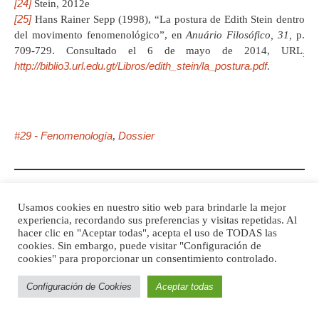
[24]
Stein, 2012e
[25]
Hans Rainer Sepp (1998), “La postura de Edith Stein dentro
del movimento fenomenológico”, en
Anuário Filosófico, 31,
p.
709-729. Consultado el 6 de mayo de 2014, URL
:
http://biblio3.url.edu.gt/Libros/edith_stein/la_postura.pdf
.
#29 - Fenomenología
Dossier
,
PREVIOUS ENTRADA
Usamos cookies en nuestro sitio web para brindarle la mejor
Autores
experiencia, recordando sus preferencias y visitas repetidas. Al
hacer clic en "Aceptar todas", acepta el uso de TODAS las
cookies. Sin embargo, puede visitar "Configuración de
cookies" para proporcionar un consentimiento controlado.
NEXT ENTRADA
Configuración de Cookies
Aceptar todas
La especificidad mediática de la
animación