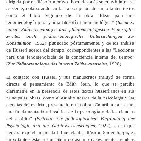
dirigida por el filósofo moravo. Poco después se convirtió en su
asistente, colaborando en la transcripción de importantes textos
como el Libro Segundo de su obra “Ideas para una
fenomenología pura y una filosofía fenomenológica” (
Ideen zu
reinen Phäneomenologie und phänomenologische Philosophie
zweites buch: phänomenologische Untersuchungen zur
Konstituition
, 1952), publicado póstumamente, y de los análisis
de Husserl acerca del tiempo, correspondientes a las “Lecciones
para una fenomenología de la conciencia interna del tiempo”
(
Zur Phänomenologie des inneren Zeitbewusstseins
, 1928).
El contacto con Husserl y sus manuscritos influyó de forma
directa el pensamiento de Edith Stein, lo que se percibe
claramente en la presencia de estos textos husserlianos en sus
principales obras, como el estudio acerca de la psicología y las
ciencias del espíritu, presentado en la obra “Contribuciones para
una fundamentación filosófica de la psicología y de las ciencias
del espíritu” (
Beiträge zur philosophischen Begründung der
Psychologie und der Geisteswissenschaften
, 1922), en la que
declara explícitamente la influencia del filósofo. Sin embargo, es
importante destacar que Stein no asimiló pasivamente las ideas