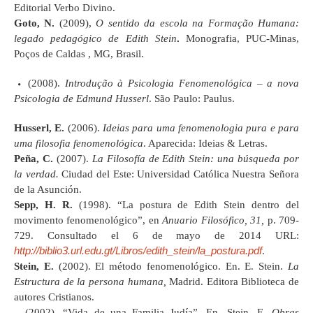
Editorial Verbo Divino.
Goto, N.
(2009),
O sentido da escola na Formação Humana:
legado pedagógico de Edith Stein
.
Monografia, PUC-Minas,
Poços de Caldas , MG, Brasil.
(2008).
Introdução à Psicologia Fenomenológica – a nova
Psicologia de Edmund Husserl
. São Paulo: Paulus.
Husserl, E.
(2006).
Ideias para uma fenomenologia pura e para
uma filosofia fenomenológica
. Aparecida: Ideias & Letras.
Peña, C.
(2007).
La Filosofía de Edith Stein: una búsqueda por
la verdad.
Ciudad del Este: Universidad Católica Nuestra Señora
de la Asunción.
Sepp, H. R.
(1998). “La postura de Edith Stein dentro del
movimento fenomenológico”, en
Anuario Filosófico, 31,
p. 709-
729. Consultado el 6 de mayo de 2014 URL:
http://biblio3.url.edu.gt/Libros/edith_stein/la_postura.pdf
.
Stein, E.
(2002). El método fenomenológico. En. E. Stein.
La
Estructura de la persona humana,
Madrid. Editora Biblioteca de
autores Cristianos.
– (2002). “Vida de una Familia Judía”. En. Stein, E.
Obras