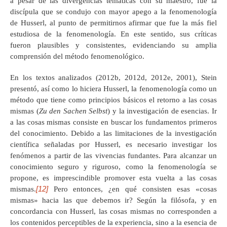
a pesar de las divergencias temáticas con su maestro, fue la
discípula que se condujo con mayor apego a la fenomenología
de Husserl, al punto de permitirnos afirmar que fue la más fiel
estudiosa de la fenomenología. En este sentido, sus críticas
fueron plausibles y consistentes, evidenciando su amplia
comprensión del método fenomenológico.
En los textos analizados (2012b, 2012d, 2012e, 2001), Stein
presentó, así como lo hiciera Husserl, la fenomenología como un
método que tiene como principios básicos el retorno a las cosas
mismas (
Zu den Sachen Selbst
) y la investigación de esencias. Ir
a las cosas mismas consiste en buscar los fundamentos primeros
del conocimiento. Debido a las limitaciones de la investigación
científica señaladas por Husserl, es necesario investigar los
fenómenos a partir de las vivencias fundantes. Para alcanzar un
conocimiento seguro y riguroso, como la fenomenología se
propone, es imprescindible promover esta vuelta a las cosas
[12]
mismas.
Pero entonces, ¿en qué consisten esas «cosas
mismas» hacia las que debemos ir? Según la filósofa, y en
concordancia con Husserl, las cosas mismas no corresponden a
los contenidos perceptibles de la experiencia, sino a la esencia de