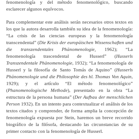
fenomenología y del método fenomenológico, buscando
esclarecer algunos equívocos.
Para complementar este análisis serán necesarios otros textos en
los que la autora desarrolla también su idea de la fenomenología:
“La crisis de las ciencias europeas y la fenomenología
transcendental” (
Die Krisis der europäischen Wissenschaften und
die transzendentales Phänomenologie,
1962); “La
fenomenología trascendental de Husserl” (
Husserls
Transzendentale Phänomenologie
, 1932); “La fenomenología de
Husserl y la filosofía de Santo Tomás de Aquino” (
Husserls
Phänomenologie und die Philosophie des hl. Thomas Von Aquin
,
1929); y el artículo “El método fenomenológico”
(
Phanomenologische Methode
), presentado en la obra “La
estructura de la persona humana” (
Der Aufbau der menschlichen
Person
1932). En un intento para contextualizar el análisis de los
textos citados y comprender, de forma amplia la concepción de
fenomenología expuesta por Stein, haremos un breve recorrido
biográfico de la filósofa, destacando las circunstancias de su
primer contacto con la fenomenología de Husserl.