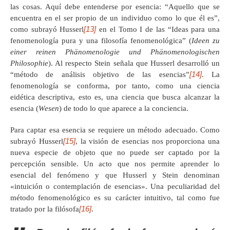
las cosas. Aquí debe entenderse por esencia: “Aquello que se
encuentra en el ser propio de un individuo como lo que él es”,
[13]
como subrayó Husserl
en el Tomo I de las “Ideas para una
fenomenología pura y una filosofía fenomenológica” (
Ideen zu
einer reinen Phänomenologie und Phänomenologischen
Philosophie
). Al respecto Stein señala que Husserl desarrolló un
[14]
“método de análisis objetivo de las esencias”
. La
fenomenología se conforma, por tanto, como una ciencia
eidética descriptiva, esto es, una ciencia que busca alcanzar la
esencia (
Wesen
) de todo lo que aparece a la conciencia.
Para captar esa esencia se requiere un método adecuado. Como
[15]
subrayó Husserl
, la visión de esencias nos proporciona una
nueva especie de objeto que no puede ser captado por la
percepción sensible. Un acto que nos permite aprender lo
esencial del fenómeno y que Husserl y Stein denominan
«intuición o contemplación de esencias». Una peculiaridad del
método fenomenológico es su carácter intuitivo, tal como fue
[16]
tratado por la filósofa
.