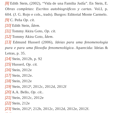
[8]
Edith Stein, (2002), “Vida de una Familia Judía”. En Stein, E.
Obras completas: Escritos autobiográficos y cartas
. Vol.I, p.
604. (J. G. Rojo e cols., trads). Burgos: Editorial Monte Carmelo.
[9]
C. Peña
Op. cit
.
[10]
Edith Stein,
Ídem
.
[11]
Tommy Akira Goto,
Op. cit
.
[12]
Tommy Akira Goto,
Ídem
.
[13]
Edmund Husserl (2006),
Ideias para uma fenomenologia
pura e para uma filosofia fenomenológica
. Aparecida: Ideias &
Letras, p. 35.
[14]
Stein, 2012b, p. 92
[15]
Husserl,
Op. cit.
[16]
Stein, 2012e
[17]
Stein, 2012e.
[18]
Stein, 2012e
[19]
Stein, 2012ª, 2012c, 2012d, 2012f
[20]
A.A. Bello,
Op. cit.
.
[21]
Stein, 2012c, 2012e
[22]
Stein, 212e
[23]
Stein, 2012ª, 212b, 2012c, 2012d, 2012e, 2012f.