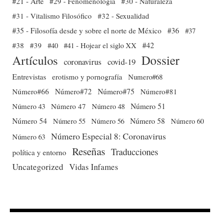
#21 - Arte
#29 - Fenomenología
#30 - Naturaleza
#31 - Vitalismo Filosófico
#32 - Sexualidad
#35 - Filosofía desde y sobre el norte de México
#36
#37
#38
#39
#40
#41 - Hojear el siglo XX
#42
Dossier
Artículos
coronavirus
covid-19
Entrevistas
erotismo y pornografía
Numero#68
Número#66
Número#72
Número#75
Número#81
Número 51
Número 43
Número 47
Número 48
Número 54
Número 56
Número 58
Número 60
Número 55
Número Especial 8: Coronavirus
Número 63
Reseñas
Traducciones
política y entorno
Uncategorized
Vidas Infames