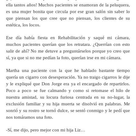
ella tantos años! Muchos pacientes se enamoran de la peluquera,
es una mujer bonita que circula por ese gran salón sin saber lo
que piensan los que cree que no piensan, los clientes de su
estética, los locos.
Ese día había fiesta en Rehabilitación y saqué mi cámara,
muchos pacientes querían que los retratara. ¿Querrían con esto
salir de ahí? No me detuve a preguntárselos porque yo creo que
sí, ya que si no me pedían la foto, querían irse en mi cámara.
Martha una paciente con la que he hablado bastante tiempo
quería un cigarro con desesperación. Ya no traigo cigarros le dije
y le expliqué que Don Jorge era ya el encargado de repartirlos.
Poco a poco se fue calmando y como si retomase el hilo de
nuestra amistad, su locura furiosa centrada en su no-lugar, la
exclusión familiar y su hija muerta se disolvió en palabras. Me
sonrió y su rostro se tornó dulce, se sentó conmigo y le pedí que
nos tomáramos una foto.
-Sí, me dijo, pero mejor con mi hija Liz…