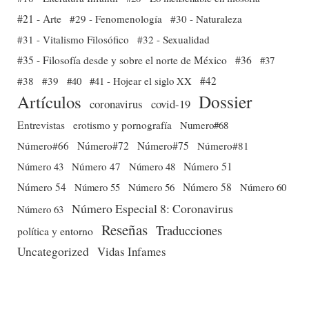
#21 - Arte
#29 - Fenomenología
#30 - Naturaleza
#31 - Vitalismo Filosófico
#32 - Sexualidad
#35 - Filosofía desde y sobre el norte de México
#36
#37
#38
#39
#40
#41 - Hojear el siglo XX
#42
Dossier
Artículos
coronavirus
covid-19
Entrevistas
erotismo y pornografía
Numero#68
Número#66
Número#72
Número#75
Número#81
Número 51
Número 43
Número 47
Número 48
Número 54
Número 56
Número 58
Número 60
Número 55
Número Especial 8: Coronavirus
Número 63
Reseñas
Traducciones
política y entorno
Uncategorized
Vidas Infames