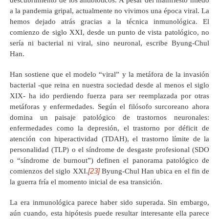
descubrimiento de los antibióticos. A pesar del manifiesto miedo
a la pandemia gripal, actualmente no vivimos una época viral. La
hemos dejado atrás gracias a la técnica inmunológica. El
comienzo de siglo XXI, desde un punto de vista patológico, no
sería ni bacterial ni viral, sino neuronal, escribe Byung-Chul
Han.
Han sostiene que el modelo “viral” y la metáfora de la invasión
bacterial -que reina en nuestra sociedad desde al menos el siglo
XIX- ha ido perdiendo fuerza para ser reemplazada por otras
metáforas y enfermedades. Según el filósofo surcoreano ahora
domina un paisaje patológico de trastornos neuronales:
enfermedades como la depresión, el trastorno por déficit de
atención con hiperactividad (TDAH), el trastorno límite de la
personalidad (TLP) o el síndrome de desgaste profesional (SDO
o “síndrome de burnout”) definen el panorama patológico de
[23]
comienzos del siglo XXI.
Byung-Chul Han ubica en el fin de
la guerra fría el momento inicial de esa transición.
La era inmunológica parece haber sido superada. Sin embargo,
aún cuando, esta hipótesis puede resultar interesante ella parece