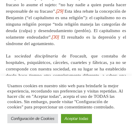
fracaso lo asume el sujeto: “no hay nadie a quien pueda hacer
[29]
responsable de su fracaso”.
Esta idea rebate la concepción de
Benjamin (“el capitalismo es una religión”): el capitalismo no es
ninguna religión porque “toda religión maneja las categorías de
deuda (culpa) y desendeudamiento (perdón). El capitalismo es
[30]
solamente endeudador”.
El resultado es la depresión y el
síndrome del agotamiento.
La
sociedad disciplinaria
de Foucault, que constaba de
hospitales, psiquiátricos, cárceles, cuarteles y fábricas, ya no se
corresponde con nuestra sociedad, en su lugar se ha establecido
desde hace tiempo otra completamente diferente, a saber: una
sociedad de gimnasios, torres de oficinas, bancos, aviones,
Usamos cookies en nuestro sitio web para brindarle la mejor
grandes centros comerciales y laboratorios genéticos. La
experiencia, recordando sus preferencias y visitas repetidas. Al
sociedad del siglo XXI ya no es disciplinaria, sino una sociedad
hacer clic en "Aceptar todas", acepta el uso de TODAS las
[31]
del rendimiento.
La topología de la sociedad del rendimiento
cookies. Sin embargo, puede visitar "Configuración de
cookies" para proporcionar un consentimiento controlado.
se compone así de aeropuertos, torres de oficinas, shopping mall,
escaparates bien iluminados, grandes ventanales y espacios
Configuración de Cookies
Aceptar todas
abiertos. Los espacios de la sociedad disciplinaria son lugares
cerrados y en penumbra, sustraídos a la vista, regimientos,