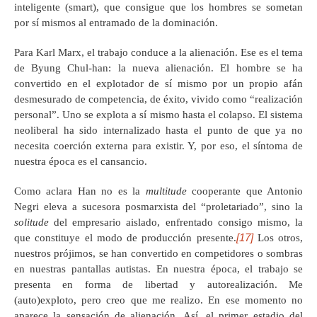
inteligente (smart), que consigue que los hombres se sometan
por sí mismos al entramado de la dominación.
Para Karl Marx, el trabajo conduce a la alienación. Ese es el tema
de Byung Chul-han: la nueva alienación. El hombre se ha
convertido en el explotador de sí mismo por un propio afán
desmesurado de competencia, de éxito, vivido como “realización
personal”. Uno se explota a sí mismo hasta el colapso. El sistema
neoliberal ha sido internalizado hasta el punto de que ya no
necesita coerción externa para existir. Y, por eso, el síntoma de
nuestra época es el cansancio.
Como aclara Han no es la
multitude
cooperante que Antonio
Negri eleva a sucesora posmarxista del “proletariado”, sino la
solitude
del empresario aislado, enfrentado consigo mismo, la
[17]
que constituye el modo de producción presente.
Los otros,
nuestros prójimos, se han convertido en competidores o sombras
en nuestras pantallas autistas. En nuestra época, el trabajo se
presenta en forma de libertad y autorealización. Me
(auto)exploto, pero creo que me realizo. En ese momento no
aparece la sensación de alienación. Así, el primer estadio del