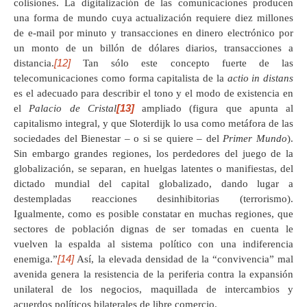
colisiones. La digitalización de las comunicaciones producen
una forma de mundo cuya actualización requiere diez millones
de e-mail por minuto y transacciones en dinero electrónico por
un monto de un billón de dólares diarios, transacciones a
[12]
distancia.
Tan sólo este concepto fuerte de las
telecomunicaciones como forma capitalista de la
actio in distans
es el adecuado para describir el tono y el modo de existencia en
[13]
el
Palacio de Cristal
ampliado (figura que apunta al
capitalismo integral, y que Sloterdijk lo usa como metáfora de las
sociedades del Bienestar – o si se quiere – del
Primer Mundo
).
Sin embargo grandes regiones, los perdedores del juego de la
globalización, se separan, en huelgas latentes o manifiestas, del
dictado mundial del capital globalizado, dando lugar a
destempladas reacciones desinhibitorias (terrorismo).
Igualmente, como es posible constatar en muchas regiones, que
sectores de población dignas de ser tomadas en cuenta le
vuelven la espalda al sistema político con una indiferencia
[14]
enemiga.”
Así, la elevada densidad de la “convivencia” mal
avenida genera la resistencia de la periferia contra la expansión
unilateral de los negocios, maquillada de intercambios y
acuerdos políticos bilaterales de libre comercio.