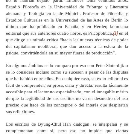
no lo habrían dejado partir. Entonces tenía veintidós años.
Estudió Filosofía en la Universidad de Friburgo y Literatura
alemana y Teología en la de Múnich. Profesor de Filosofía y
Estudios Culturales en la Universidad de las Artes de Berlín lo
último que ha publicado en España, y en Herder, la misma
[1]
editorial que sus anteriores cuatro libros, es Psicopolítica,
en el
que dirige su mirada crítica “hacia las nuevas técnicas de poder
del capitalismo neoliberal, que dan acceso a la esfera de la
psique, convirtiéndola en su mayor fuerza de producción”.
En algunos ámbitos se lo compara por eso con Peter Sloterdijk o
se lo considera incluso como su sucesor, a pesar de las disputas
que ha habido entre ellos. En cualquier caso, su éxito editorial es
fácil de comprender. Su prosa, clara y directa, resulta fácilmente
accesible para el lector no especializado, con el innegable mérito
de que la legibilidad de sus escritos no va en desmedro del uso
preciso que hace de los conceptos o del interés que despiertan
sus reflexiones.
Los escritos de Byung-Chul Han dialogan, se interpelan y se
complementan entre sí, pero eso no impide que ciertas