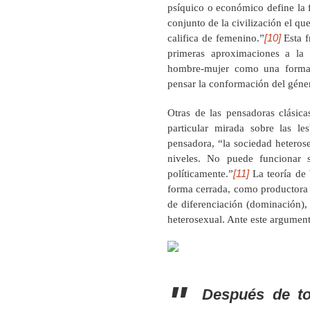
psíquico o económico define la f
conjunto de la civilización el qu
[10]
califica de femenino.”
Esta f
primeras aproximaciones a la 
hombre-mujer como una forma n
pensar la conformación del géner
Otras de las pensadoras clásic
particular mirada sobre las les
pensadora, “la sociedad heterose
niveles. No puede funcionar s
[11]
políticamente.”
La teoría de 
forma cerrada, como productora 
de diferenciación (dominación), 
heterosexual. Ante este argument
Después de tod