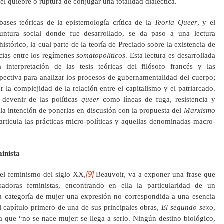
l quiebre o ruptura de conjugar una totalidad dialéctica.
bases teóricas de la epistemología crítica de la
Teoría Queer
, y el
yuntura social donde fue desarrollado, se da paso a una lectura
stórico, la cual parte de la teoría de Preciado sobre la existencia de
ncias entre los regímenes
somatopolíticos
. Esta lectura es desarrollada
interpretación de las tesis teóricas del filósofo francés y las
spectiva para analizar los procesos de gubernamentalidad del cuerpo;
 la complejidad de la relación entre el capitalismo y el patriarcado.
 devenir de las políticas
queer
como líneas de fuga, resistencia y
 la intención de ponerlas en discusión con la propuesta del
Marxismo
ticula las prácticas micro-políticas y aquellas denominadas macro-
inista
[9]
del feminismo del siglo XX,
Beauvoir, va a exponer una frase que
sadoras feministas, encontrando en ella la particularidad de un
a categoría de mujer una expresión no correspondida a una esencia
el capítulo primero de una de sus principales obras,
El segundo sexo
,
ta que “no se nace mujer: se llega a serlo. Ningún destino biológico,