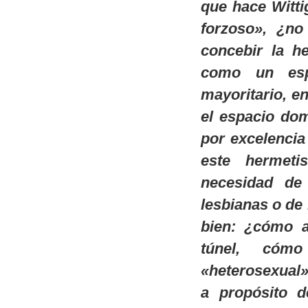
que hace Witti
forzoso», ¿no
concebir la h
como un esp
mayoritario, en
el espacio dom
por excelencia
este hermeti
necesidad de 
lesbianas o de
bien: ¿cómo a
túnel, cóm
«heterosexual»
a propósito d