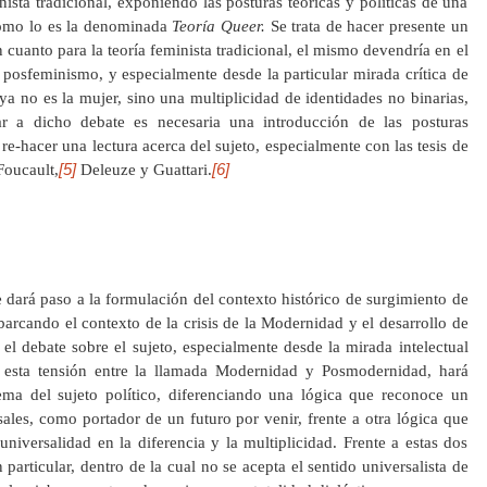
nista tradicional, exponiendo las posturas teóricas y políticas de una
 como lo es la denominada
Teoría Queer.
Se trata de hacer presente un
en cuanto para la teoría feminista tradicional, el mismo devendría en el
 posfeminismo, y especialmente desde la particular mirada crítica de
ya no es la mujer, sino una multiplicidad de identidades no binarias,
sar a dicho debate es necesaria una introducción de las posturas
re-hacer una lectura acerca del sujeto, especialmente con las tesis de
[5]
[6]
oucault,
Deleuze y Guattari.
e dará paso a la formulación del contexto histórico de surgimiento de
barcando el contexto de la crisis de la Modernidad y el desarrollo de
el debate sobre el sujeto, especialmente desde la mirada intelectual
esta tensión entre la llamada Modernidad y Posmodernidad, hará
ema del sujeto político, diferenciando una lógica que reconoce un
sales, como portador de un futuro por venir, frente a otra lógica que
iversalidad en la diferencia y la multiplicidad. Frente a estas dos
particular, dentro de la cual no se acepta el sentido universalista de