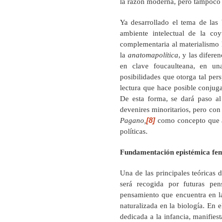
la razón moderna, pero tampoco e
Ya desarrollado el tema de las 
ambiente intelectual de la co
complementaria al materialismo hi
la
anatomapolítica
, y las difere
en clave foucaulteana, en una 
posibilidades que otorga tal per
lectura que hace posible conjugar
De esta forma, se dará paso al
devenires minoritarios, pero con
[8]
Pagano,
como concepto que ar
políticas.
Fundamentación epistémica fem
Una de las principales teóricas 
será recogida por futuras pen
pensamiento que encuentra en l
naturalizada en la biología. En 
dedicada a la infancia, manifies