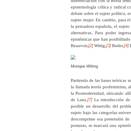
diferenciación con la teoría femi
epistemología crítica y radical
debate sobre el sujeto político, 
sujeto mujer. En cambio, para el
la pensadora española, el sujeto 
alternativas. Para poder ingre
epistémicas que han posibilitado 
[2]
[3]
[4]
Beauvoir,
Wittig,
Butler,
F
Monique Witting
Partiendo de las bases teóricas s
la llamada teoría posfeminista, a
la Posmodernidad, ubicando allí 
[7]
de Lanz.
La introducción de 
posible un desarrollo del probl
sujeto bajo las categorías univer
descomprime esa pretensión de un
posturas, se marcará una opinión 