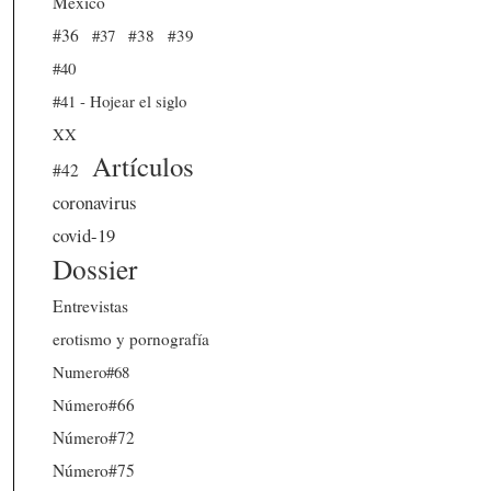
México
#36
#37
#38
#39
#40
#41 - Hojear el siglo
XX
Artículos
#42
coronavirus
covid-19
Dossier
Entrevistas
erotismo y pornografía
Numero#68
Número#66
Número#72
Número#75