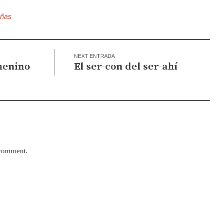
ñas
NEXT ENTRADA
menino
El ser-con del ser-ahí
 comment.