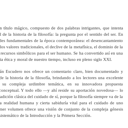
 título mágico, compuesto de dos palabras intrigantes, que intenta
de la historia de la filosofía: la pregunta por el sentido del ser. En
udes fundamentales de la época contemporánea: el desencantamiento
os valores tradicionales, el declive de la metafísica, el dominio de la
recursos simbólicos para el ser humano. Se ha convertido así en una
ia ética y moral de nuestro tiempo, incluso en pleno siglo XXI.
rián Escudero nos ofrece un comentario claro, bien documentado y
de la historia de la filosofía, brindando a los lectores una excelente
n su compleja urdimbre temática, en su innovadora propuesta
 conceptual. Y todo ello —y ahí reside su aportación novedosa— lo
radición clásica del cuidado de sí, porque la filosofía siempre va de la
realidad humana y cierta sabiduría vital para el cuidado de uno
mer volumen ofrece una visión de conjunto de la compleja génesis
sistemático de la Introducción y la Primera Sección.