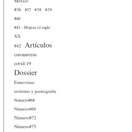
México
#36
#37
#38
#39
#40
#41 - Hojear el siglo
XX
Artículos
#42
coronavirus
covid-19
Dossier
Entrevistas
erotismo y pornografía
Numero#68
Número#66
Número#72
Número#75