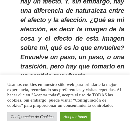
hay un afecto. Y, sin embargo, hay
una diferencia de naturaleza entre
el afecto y la afección. ¿Qué es mi
afección, es decir la imagen de la
cosa y el efecto de esta imagen
sobre mi, qué es lo que envuelve?
Envuelve un paso, un paso, o una
trasición, pero hay que tomarlo en
un sentido muy fuerte.
[17]
Usamos cookies en nuestro sitio web para brindarle la mejor
experiencia, recordando sus preferencias y visitas repetidas. Al
hacer clic en "Aceptar todas", acepta el uso de TODAS las
Para luego señalar que:
cookies. Sin embargo, puede visitar "Configuración de
cookies" para proporcionar un consentimiento controlado.
La tristeza es un afecto envuelto
por una afección. La afección es la
Configuración de Cookies
Aceptar todas
imagen de la cosa que me