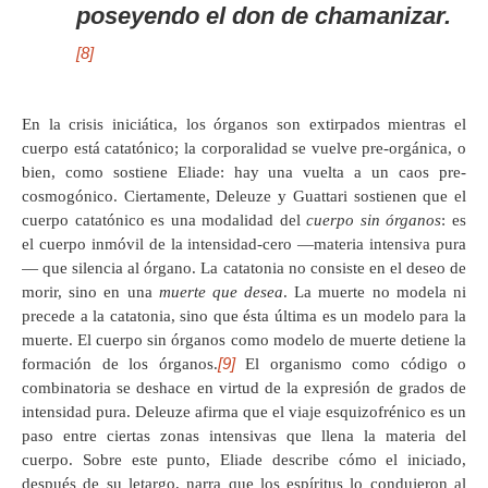
poseyendo el don de chamanizar.
[8]
En la crisis iniciática, los órganos son extirpados mientras el
cuerpo está catatónico; la corporalidad se vuelve pre-orgánica, o
bien, como sostiene Eliade: hay una vuelta a un caos pre-
cosmogónico. Ciertamente, Deleuze y Guattari sostienen que el
cuerpo catatónico es una modalidad del
cuerpo sin órganos
: es
el cuerpo inmóvil de la intensidad-cero —materia intensiva pura
— que silencia al órgano. La catatonia no consiste en el deseo de
morir, sino en una
muerte que desea
. La muerte no modela ni
precede a la catatonia, sino que ésta última es un modelo para la
muerte. El cuerpo sin órganos como modelo de muerte detiene la
[9]
formación de los órganos.
El organismo como código o
combinatoria se deshace en virtud de la expresión de grados de
intensidad pura. Deleuze afirma que el viaje esquizofrénico es un
paso entre ciertas zonas intensivas que llena la materia del
cuerpo. Sobre este punto, Eliade describe cómo el iniciado,
después de su letargo, narra que los espíritus lo condujeron al