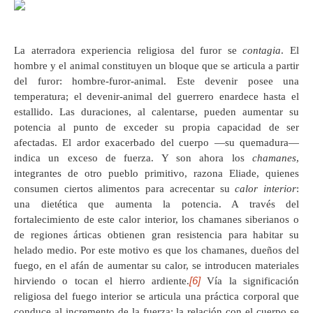
La aterradora experiencia religiosa del furor se
contagia
. El
hombre y el animal constituyen un bloque que se articula a partir
del furor: hombre-furor-animal. Este devenir posee una
temperatura; el devenir-animal del guerrero enardece hasta el
estallido. Las duraciones, al calentarse, pueden aumentar su
potencia al punto de exceder su propia capacidad de ser
afectadas. El ardor exacerbado del cuerpo —su quemadura—
indica un exceso de fuerza. Y son ahora los
chamanes
,
integrantes de otro pueblo primitivo, razona Eliade, quienes
consumen ciertos alimentos para acrecentar su
calor interior
:
una dietética que aumenta la potencia. A través del
fortalecimiento de este calor interior, los chamanes siberianos o
de regiones árticas obtienen gran resistencia para habitar su
helado medio. Por este motivo es que los chamanes, dueños del
fuego, en el afán de aumentar su calor, se introducen materiales
[6]
hirviendo o tocan el hierro ardiente.
Vía la significación
religiosa del fuego interior se articula una práctica corporal que
conduce al incremento de la fuerza; la relación con el cuerpo se