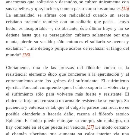
anacoretas que, solitarios y desnudos, se cubren únicamente con
[15]
sus cabellos, y que, incluso, comen pasto como los animales.
La animalidad se afirma con radicalidad cuando un asceta
cristiano pretende reunirse con un solitario que pasta —cuyo
hedor es insoportable—; no obstante, éste último huye y no se
detiene hasta que su perseguidor, cubierto solamente por una
manta, pierde su vestido; sólo entonces el solitario se acerca y
exclama: “…me detengo porque acabas de rechazar el fango del
[16]
mundo”.
Ciertamente, una de las proezas del filósofo cínico es la
resistencia: elemento ético que concierne a la ejercitación y al
entrenamiento ante los golpes del sufrimiento. El sufrimiento
ejercita. Foucault comprende que el cínico soporta la violencia y
el sufrimiento sólo para volverse más fuerte y resistente. El
cínico se forja una coraza o un arma de resistencia: su cuerpo. Su
paciencia y entereza es tal, que al vulgo le parece una roca; no es
posible ofenderle o hacerle daño, razona el filósofo estoico
Epicteto. El cínico puede entregar su cuerpo, sin embargo, no
[17]
hay combate en el que pueda ser vencido.
De modo cercano
al chamán siberiano que aumenta su calor interior vía una