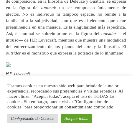
de composición, en la filosofía de Deleuze y Guattari, se expresa
en la figura del
anomal
: un ser compuesto únicamente de
afectos. No es individuo ni tampoco especie, no remite a la
familia ni a la subjetividad, sino que es el elemento que tiene
preeminencia en una manada. Es la singularidad más específica.
Así, el anomal se sobreimprime en la figura del
outsider
—el
intruso— de H.P. Lovecraft, mientras que muestra una modalidad
del entrecruzamiento de los planos del arte y la filosofía. El
outsider
es el monstruo que expresa la potencia de lo inhumano.
H.P. Lovecraft
Usamos cookies en nuestro sitio web para brindarle la mejor
No puedo indicar a qué se parecía
experiencia, recordando sus preferencias y visitas repetidas. Al
hacer clic en "Aceptar todas", acepta el uso de TODAS las
aquello, pues estaba compuesto
cookies. Sin embargo, puede visitar "Configuración de
cookies" para proporcionar un consentimiento controlado.
de todo lo que hay de abyecto,
siniestro, repulsivo, anormal y
Configuración de Cookies
Aceptar todas
deleznable. Era una