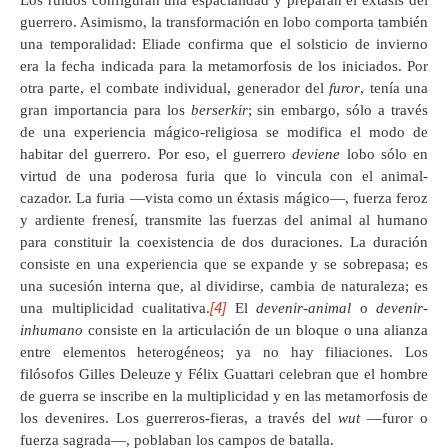
Los ruidos configuran una espacialidad y preparan el éxtasis del
guerrero. Asimismo, la transformación en lobo comporta también
una temporalidad: Eliade confirma que el solsticio de invierno
era la fecha indicada para la metamorfosis de los iniciados. Por
otra parte, el combate individual, generador del
furor
, tenía una
gran importancia para los
berserkir
; sin embargo, sólo a través
de una experiencia mágico-religiosa se modifica el modo de
habitar del guerrero. Por eso, el guerrero
deviene
lobo sólo en
virtud de una poderosa furia que lo vincula con el animal-
cazador. La furia —vista como un éxtasis mágico—, fuerza feroz
y ardiente frenesí, transmite las fuerzas del animal al humano
para constituir la coexistencia de dos duraciones. La duración
consiste en una experiencia que se expande y se sobrepasa; es
una sucesión interna que, al dividirse, cambia de naturaleza; es
[4]
una multiplicidad cualitativa.
El
devenir-animal
o
devenir-
inhumano
consiste en la articulación de un bloque o una alianza
entre elementos heterogéneos; ya no hay filiaciones. Los
filósofos Gilles Deleuze y Félix Guattari celebran que el hombre
de guerra se inscribe en la multiplicidad y en las metamorfosis de
los devenires. Los guerreros-fieras, a través del
wut
—furor o
fuerza sagrada—, poblaban los campos de batalla.