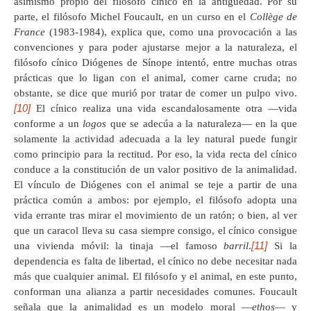
asimismo propio del filósofo cínico en la antigüedad. Por su
parte, el filósofo Michel Foucault, en un curso en el
Collège de
France
(1983-1984), explica que, como una provocación a las
convenciones y para poder ajustarse mejor a la naturaleza, el
filósofo cínico Diógenes de Sínope intentó, entre muchas otras
prácticas que lo ligan con el animal, comer carne cruda; no
obstante, se dice que murió por tratar de comer un pulpo vivo.
[10]
El cínico realiza una vida escandalosamente otra —vida
conforme a un
logos
que se adecúa a la naturaleza— en la que
solamente la actividad adecuada a la ley natural puede fungir
como principio para la rectitud. Por eso, la vida recta del cínico
conduce a la constitución de un valor positivo de la animalidad.
El vínculo de Diógenes con el animal se teje a partir de una
práctica común a ambos: por ejemplo, el filósofo adopta una
vida errante tras mirar el movimiento de un ratón; o bien, al ver
que un caracol lleva su casa siempre consigo, el cínico consigue
[11]
una vivienda móvil: la tinaja —el famoso
barril
.
Si la
dependencia es falta de libertad, el cínico no debe necesitar nada
más que cualquier animal. El filósofo y el animal, en este punto,
conforman una alianza a partir necesidades comunes. Foucault
señala que la animalidad es un modelo moral —
ethos
— y