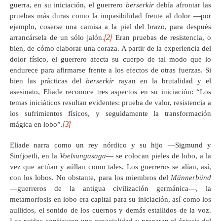
guerra, en su iniciación, el guerrero
berserkir
debía afrontar las
pruebas más duras como la impasibilidad frente al dolor —por
ejemplo, coserse una camisa a la piel del brazo, para después
[2]
arrancársela de un sólo jalón.
Eran pruebas de resistencia, o
bien, de cómo elaborar una coraza. A partir de la experiencia del
dolor físico, el guerrero afecta su cuerpo de tal modo que lo
endurece para afirmarse frente a los efectos de otras fuerzas. Si
bien las prácticas del
berserkir
rayan en la brutalidad y el
asesinato, Eliade reconoce tres aspectos en su iniciación: “Los
temas iniciáticos resultan evidentes: prueba de valor, resistencia a
los sufrimientos físicos, y seguidamente la transformación
[3]
mágica en lobo”.
Eliade narra como un rey nórdico y su hijo —Sigmund y
Sinfjoetli, en la
Voelsungasaga
— se colocan pieles de lobo, a la
vez que actúan y aúllan como tales. Los guerreros se alían, así,
con los lobos. No obstante, para los miembros del
Männerbünd
—guerreros de la antigua civilización germánica—, la
metamorfosis en lobo era capital para su iniciación, así como los
aullidos, el sonido de los cuernos y demás estallidos de la voz.