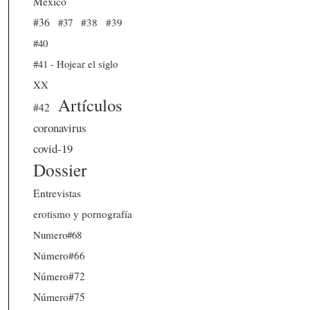
México
#36
#37
#38
#39
#40
#41 - Hojear el siglo
XX
Artículos
#42
coronavirus
covid-19
Dossier
Entrevistas
erotismo y pornografía
Numero#68
Número#66
Número#72
Número#75