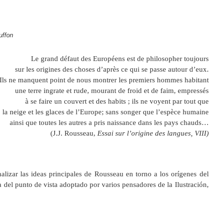
uffon
Le grand défaut des Européens est de philosopher toujours
sur les origines des choses d’après ce qui se passe autour d’eux.
Ils ne manquent point de nous montrer les premiers hommes habitant
une terre ingrate et rude, mourant de froid et de faim, empressés
à se faire un couvert et des habits ; ils ne voyent par tout que
la neige et les glaces de l’Europe; sans songer que l’espèce humaine
ainsi que toutes les autres a pris naissance dans les pays chauds…
(J.J. Rousseau,
Essai sur l’origine des langues, VIII)
lizar las ideas principales de Rousseau en torno a los orígenes del
ta del punto de vista adoptado por varios pensadores de la Ilustración,