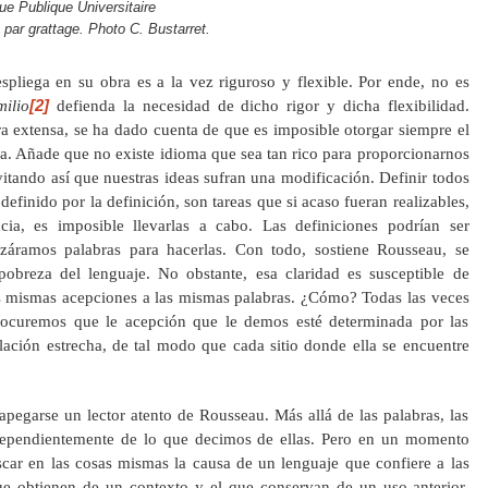
que Publique Universitaire
par grattage. Photo C. Bustarret.
pliega en su obra es a la vez riguroso y flexible. Por ende, no es
[2]
milio
defienda la necesidad de dicho rigor y dicha flexibilidad.
a extensa, se ha dado cuenta de que es imposible otorgar siempre el
a. Añade que no existe idioma que sea tan rico para proporcionarnos
vitando así que nuestras ideas sufran una modificación. Definir todos
 definido por la definición, son tareas que si acaso fueran realizables,
cia, es imposible llevarlas a cabo. Las definiciones podrían ser
lizáramos palabras para hacerlas. Con todo, sostiene Rousseau, se
pobreza del lenguaje. No obstante, esa claridad es susceptible de
las mismas acepciones a las mismas palabras. ¿Cómo? Todas las veces
ocuremos que le acepción que le demos esté determinada por las
lación estrecha, de tal modo que cada sitio donde ella se encuentre
 apegarse un lector atento de Rousseau. Más allá de las palabras, las
dependientemente de lo que decimos de ellas. Pero en un momento
scar en las cosas mismas la causa de un lenguaje que confiere a las
ue obtienen de un contexto y el que conservan de un uso anterior,