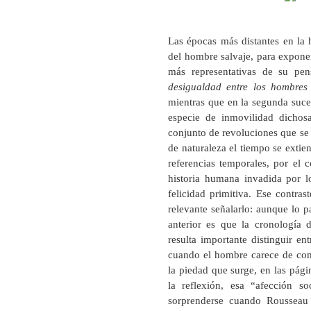
Las épocas más distantes en la 
del hombre salvaje, para exponer
más representativas de su pe
desigualdad entre los hombres
mientras que en la segunda suce
especie de inmovilidad dichos
conjunto de revoluciones que se
de naturaleza el tiempo se extie
referencias temporales, por el 
historia humana invadida por l
felicidad primitiva. Ese contra
relevante señalarlo: aunque lo 
anterior es que la cronología 
resulta importante distinguir en
cuando el hombre carece de com
la piedad que surge, en las pág
la reflexión, esa “afección s
sorprenderse cuando Rousseau 