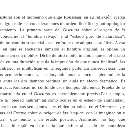
historia son el momento que elige Rousseau, en su reflexión acerca
 algunas de las consideraciones de orden filosófico y antropológico
nsamiento. La primera parte del
Discurso sobre el origen de la
concierne al “hombre salvaje” y al “estado puro de naturaleza”,
de un cambio sustancial en el enfoque que adopta su análisis. A esa
a en que se encuentra inmerso el hombre original, se opone un
 suceden con rapidez. Dicho de otro modo, mientras que en el estado
nde en una duración que da la impresión de que nunca finalizará, las
contrario, se multiplican en la segunda parte. En consecuencia, una
os acontecimientos va sustituyendo poco a poco la plenitud de la
ste entre los dos tiempos produce sin duda un efecto dramático. Es
parezca, Rousseau no confunde esos tiempos diferentes. Prueba de lo
desarrollada en el
Discurso
es increíblemente precisa.Por ejemplo,
tre la “piedad natural” tal como ocurre en el estado de animalidad,
ercio con sus semejantes —es el tiempo inicial en el
Discurso
—, y
inas del
Ensayo sobre el origen de las lenguas
, con la imaginación y
ocial” que remite a un estado posterior. Asimismo, no hay que
hace hincapié en la miseria que define al estado de naturaleza