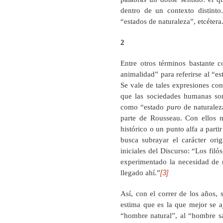
dentro de un contexto distinto
“estados de naturaleza”, etcétera
2
Entre otros términos bastante 
animalidad” para referirse al “e
Se vale de tales expresiones con
que las sociedades humanas son
como “estado
puro
de naturalez
parte de Rousseau. Con ellos n
histórico o un punto alfa a parti
busca subrayar el carácter ori
iniciales del Discurso: “Los fi
experimentado la necesidad de r
[3]
llegado ahí.”
Así, con el correr de los años,
estima que es la que mejor se aj
“hombre natural”, al “hombre s