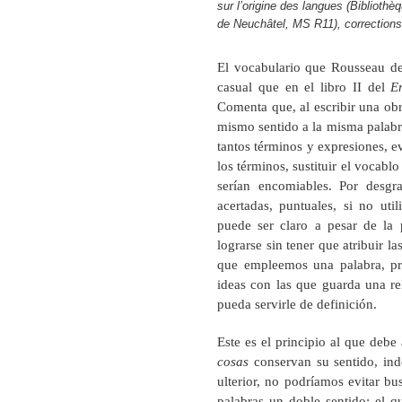
sur l’origine des langues (Bibliothè
de Neuchâtel, MS R11), corrections 
El vocabulario que Rousseau des
casual que en el libro II del
E
Comenta que, al escribir una obr
mismo sentido a la misma palabr
tantos términos y expresiones, e
los términos, sustituir el vocablo
serían encomiables. Por desgra
acertadas, puntuales, si no uti
puede ser claro a pesar de la 
lograrse sin tener que atribuir 
que empleemos una palabra, pr
ideas con las que guarda una re
pueda servirle de definición.
Este es el principio al que debe
cosas
conservan su sentido, in
ulterior, no podríamos evitar bu
palabras un doble sentido: el q