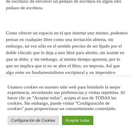
de escritura: de envolver un pedazo de escritura en algun otro
pedazo de escritura.
Como ofrecer un espacio en el que insertar uno mismo, podemos
pensar en cualquier libro como una invitación abierta, sin
embargo, tal vez sólo en el sentido preciso de ser fijado por el
doble vínculo que lo deja a uno libre para abrirlo, sin insistir en
que se debe, y sin embargo, al mismo tiempo apremia, por lo
que no implica que si no se abre el libro, no importa. Así que
algo entre un fundamentalismo escriptural y un imperativo
pedagógico.
Usamos cookies en nuestro sitio web para brindarle la mejor
experiencia, recordando sus preferencias y visitas repetidas. Al
hacer clic en "Aceptar todas", acepta el uso de TODAS las
cookies. Sin embargo, puede visitar "Configuración de
En francés, hay una frase para esta solicitud
amablemente
que
cookies" para proporcionar un consentimiento controlado.
por favor
únense:
prière d’insérer
(“Por favor inserte”). Es una
expresión del mundo de la impresión y edición, y funciona bien
Configuración de Cookies
Aceptar todas
como una solicitud por escrito para publicar algo, o como un
breve resumen de un libro que acaba de ser publicado. Como