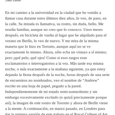
Saul Leiter
En mi camino a la universidad en la ciudad que he venido a
llamar casa durante estos últimos diez años, lo veo, de paso, en
la calle. Su mirada es llamativa, su rostro, sin duda, bello. Me
resulta familiar, aunque no creo que lo conozco. Unos meses
después, en bicicleta de vuelta al lugar que he alquilado para el
verano en Berlín, lo veo de nuevo. Y me mira de la misma
manera que lo hizo en Toronto, aunque aquí no se ve
exactamente lo mismo. Ahora, sólo echa un vistazo a sí mismo;
pero ¡qué pelo, qué ojos! Como si esos rasgos eran
exclamatorios e interrogatorios a la vez. Más tarde esa misma
noche, o más exactamente a la mañana siguiente, ya que estoy
dejando la fiesta después de la noche, horas después de una serie
de encuentros no nombrados, veo el nombre de “Andrew”
escrito en una hoja de papel, pegado a la pared.
Independientemente de mi estado semi-somnoliento y sin
embargo excesivamente excitado (o quizá precisamente porque
así), la imagen de este rostro de Toronto y ahora de Berlín viene
a la mente. A continuación, en marzo pasado, en Londres para
dar la primera versión de este trabajo en el Royal College of Art,