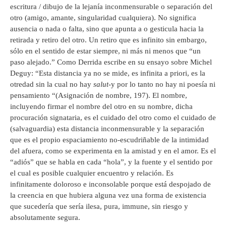
escritura / dibujo de la lejanía inconmensurable o separación del
otro (amigo, amante, singularidad cualquiera). No significa
ausencia o nada o falta, sino que apunta a o gesticula hacia la
retirada y retiro del otro. Un retiro que es infinito sin embargo,
sólo en el sentido de estar siempre, ni más ni menos que “un
paso alejado.” Como Derrida escribe en su ensayo sobre Michel
Deguy: “Esta distancia ya no se mide, es infinita a priori, es la
otredad sin la cual no hay
salut
-y por lo tanto no hay ni poesía ni
pensamiento “(Asignación de nombre, 197). El nombre,
incluyendo firmar el nombre del otro en su nombre, dicha
procuración signataria, es el cuidado del otro como el cuidado de
(salvaguardia) esta distancia inconmensurable y la separación
que es el propio espaciamiento no-escudriñable de la intimidad
del afuera, como se experimenta en la amistad y en el amor. Es el
“adiós” que se habla en cada “hola”, y la fuente y el sentido por
el cual es posible cualquier encuentro y relación. Es
infinitamente doloroso e inconsolable porque está despojado de
la creencia en que hubiera alguna vez una forma de existencia
que sucedería que sería ilesa, pura, immune, sin riesgo y
absolutamente segura.