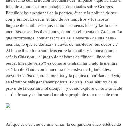
interesante con la noción freudiana del “impulso”, que ha sido el
foco de algunos de mis trabajos más actuales sobre Georges
Bataille y las cuestiones de la poética, ética y la política de ser-
con y juntos. Es decir: el tipo de los impulsos y los lapsus
linguae de la mimesis que, como las buenas ideas y las buenas
mentiras-cosen los días juntos, como en el poema de Graham. Lo
que recordamos, comienza: “Esta es la historia / de una bella /
mentira, lo que se desliza / a través de mis dedos, tus dedos …”
Al intensificar los armónicos entre la mentira y la línea (como
señala Chiasson: “el juego de palabras de “línea” –línea de
pesca, linea de verso”) es como si Graham ha unido la mentira
estética de Platón con la mentira discursiva de Epiménides,
trazando la
línea
entre la mentira y la poética o podríamos decir,
en términos más generales:
poiesis.
Poiesis
, en el sentido de la
praxis de la escritura, el dibujo— y como exploro en este artículo
— de firmar y / o borrar el nombre propio de uno o eso de otro.
Así que este es uno de mis temas: la conjunción ético-estética de