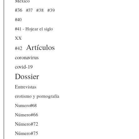
México
#36
#37
#38
#39
#40
#41 - Hojear el siglo
XX
Artículos
#42
coronavirus
covid-19
Dossier
Entrevistas
erotismo y pornografía
Numero#68
Número#66
Número#72
Número#75