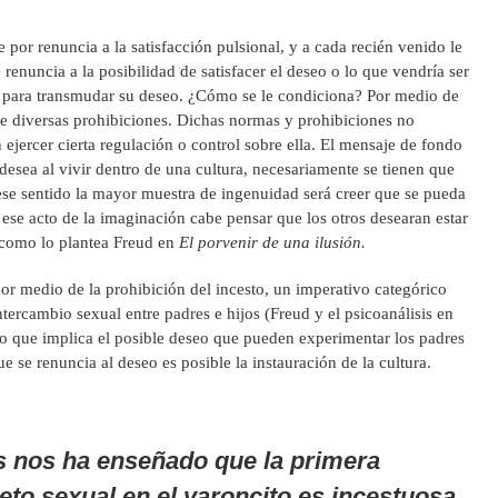
e por renuncia a la satisfacción pulsional, y a cada recién venido le
 renuncia a la posibilidad de satisfacer el deseo o lo que vendría ser
o para transmudar su deseo. ¿Cómo se le condiciona? Por medio de
e diversas prohibiciones. Dichas normas y prohibiciones no
 ejercer cierta regulación o control sobre ella. El mensaje de fondo
desea al vivir dentro de una cultura, necesariamente se tienen que
 ese sentido la mayor muestra de ingenuidad será creer que se pueda
 ese acto de la imaginación cabe pensar que los otros desearan estar
y como lo plantea Freud en
El porvenir de una ilusión.
or medio de la prohibición del incesto, un imperativo categórico
ntercambio sexual entre padres e hijos (Freud y el psicoanálisis en
cto que implica el posible deseo que pueden experimentar los padres
ue se renuncia al deseo es posible la instauración de la cultura.
is nos ha enseñado que la primera
eto sexual en el varoncito es incestuosa,