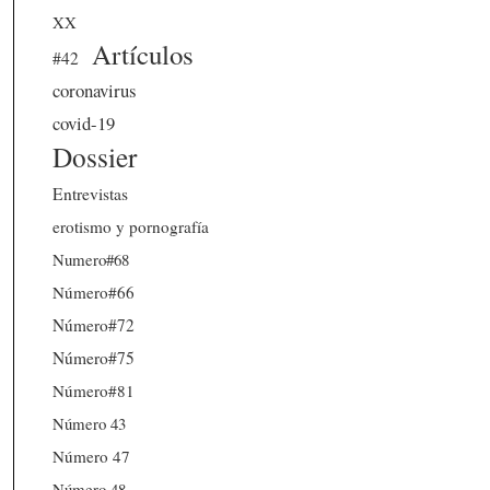
XX
Artículos
#42
coronavirus
covid-19
Dossier
Entrevistas
erotismo y pornografía
Numero#68
Número#66
Número#72
Número#75
Número#81
Número 43
Número 47
Número 48