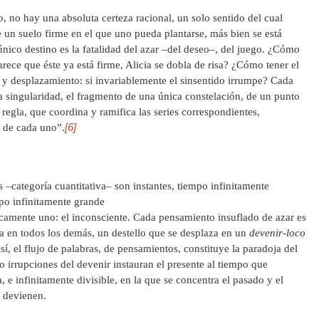
 no hay una absoluta certeza racional, un solo sentido del cual
e un suelo firme en el que uno pueda plantarse, más bien se está
único destino es la fatalidad del azar –del deseo–, del juego. ¿Cómo
rece que éste ya está firme, Alicia se dobla de risa? ¿Cómo tener el
s y desplazamiento: si invariablemente el sinsentido irrumpe? Cada
a singularidad, el fragmento de una única constelación, de un punto
regla, que coordina y ramifica las series correspondientes,
[6]
o de cada uno”.
 –categoría cuantitativa– son instantes, tiempo infinitamente
po infinitamente grande
icamente uno: el inconsciente. Cada pensamiento insuflado de azar es
 en todos los demás, un destello que se desplaza en un
devenir-loco
Así, el flujo de palabras, de pensamientos, constituye la paradoja del
to irrupciones del devenir instauran el presente al tiempo que
, e infinitamente divisible, en la que se concentra el pasado y el
e devienen.