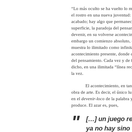
“Lo más oculto se ha vuelto lo m
el rostro en una nueva juventud:
acabado; hay algo que permanec
superficie, la paradoja del pens
devenir, en su volverse aconteci
embargo un comienzo absoluto, e
muestra lo ilimitado como infinit
acontecimiento presente, donde c
del pensamiento. Cada vez y de f
dicho, en una ilimitada “línea re
la vez.
El acontecimiento, en tanto si
obra de arte. Es decir, el único 
en el
devenir-loco
de la palabra 
produce. El azar es, pues,
[…] un juego r
ya no hay sino 