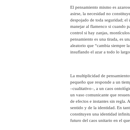
El pensamiento mismo es azaroso,
asirse, la necesidad no constituy
despojado de toda seguridad; el 
manejar al flamenco si cuando pa
control si hay zanjas, montículo
pensamiento es una tirada, es un
aleatorio que “cambia siempre la 
insuflando el azar a todo lo larg
La multiplicidad de pensamientos
pequeño que responde a un tiem
–cualitativo–, a un caos ontológ
un vaso comunicante que resuena
de efectos e instantes sin regla. 
sentido y de la identidad. En tan
constituyen una identidad infinita
futuro del caos unitario en el qu