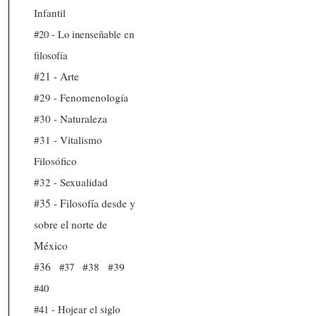
Infantil
#20 - Lo inenseñable en
filosofía
#21 - Arte
#29 - Fenomenología
#30 - Naturaleza
#31 - Vitalismo
Filosófico
#32 - Sexualidad
#35 - Filosofía desde y
sobre el norte de
México
#36
#37
#38
#39
#40
#41 - Hojear el siglo