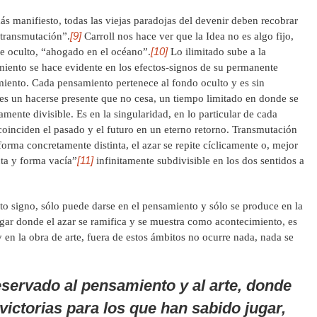
ás manifiesto, todas las viejas paradojas del devenir deben recobrar
[9]
 transmutación”.
Carroll nos hace ver que la Idea no es algo fijo,
[10]
e oculto, “ahogado en el océano”.
Lo ilimitado sube a la
amiento se hace evidente en los efectos-signos de su permanente
miento. Cada pensamiento pertenece al fondo oculto y es sin
s un hacerse presente que no cesa, un tiempo limitado en donde se
amente divisible. Es en la singularidad, en lo particular de cada
oinciden el pasado y el futuro en un eterno retorno. Transmutación
orma concretamente distinta, el azar se repite cíclicamente o, mejor
[11]
cta y forma vacía”
infinitamente subdivisible en los dos sentidos a
gno, sólo puede darse en el pensamiento y sólo se produce en la
lugar donde el azar se ramifica y se muestra como acontecimiento, es
y en la obra de arte, fuera de estos ámbitos no ocurre nada, nada se
eservado al pensamiento y al arte, donde
victorias para los que han sabido jugar,