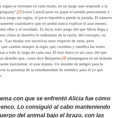
s reglas se inventan en cada tirada, en un juego que responde a la
[2]
 pregunta”,
Lewis Carroll pone en jaque el sentido preexistente y
cia juega sin reglas, el juicio hipotético pierde la partida. El número
eramente cuantitativo que no podrá nunca explicar el azar mismo,
as ellas y el resultado. Es decir, todo juego del que Alicia llega a
tra cómo se disuelve lo sedentario de la razón, del concepto, en
as. “Las tiradas son sucesivas unas respecto de otras, pero
 que cambia siempre la regla, que coordina y ramifica las series
zar a todo lo largo de cada una. El tirar único es un caos, del que
[4]
un destello que, como dice Benjamin,
relampaguea en un instante
sente inexistente, el azar mismo. Un instante de peligro para la
 con la paradoja de la simultaneidad de sentidos; para el yo que
o.
lema con que se enfrentó Alicia fue cómo
menco. Lo consiguió al cabo manteniendo
cuerpo del animal bajo el brazo, con las