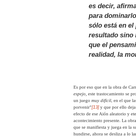
es decir, afirma
para
dominarl
sólo está en el
resultado sino 
que el pensamie
realidad, la m
Es por eso que en la obra de Car
espejo,
este trastocamiento se pr
un juego
muy difícil
, en el que l
[13]
porvenir”
y que por ello deja
efecto de ese Aión aleatorio y e
acontecimiento presente. La obra 
que se manifiesta y juega en la s
hundirse, ahora se desliza a lo 