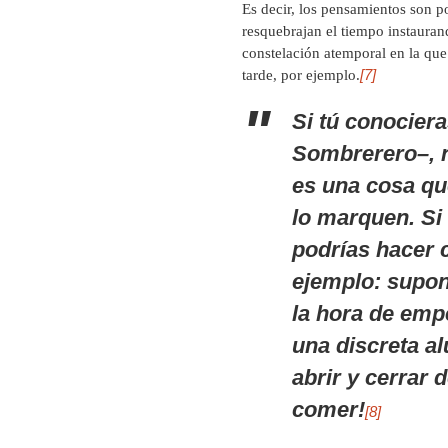
Es decir, los pensamientos son p
resquebrajan el tiempo instaurand
constelación atemporal en la que 
[7]
tarde, por ejemplo.
Si tú conociera
Sombrerero–, n
es una cosa qu
lo marquen. Si
podrías hacer 
ejemplo: supo
la hora de empe
una discreta al
abrir y cerrar 
comer!
[8]