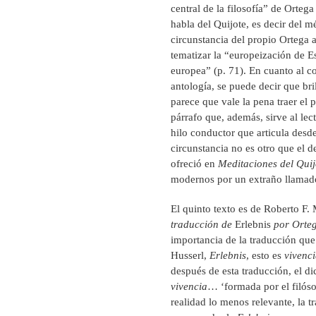
central de la filosofía” de Orteg
habla del Quijote, es decir del m
circunstancia del propio Ortega a
tematizar la “europeización de Es
europea” (p. 71). En cuanto al 
antología, se puede decir que bri
parece que vale la pena traer el 
párrafo que, además, sirve al lec
hilo conductor que articula desde
circunstancia no es otro que el d
ofreció en
Meditaciones del Quij
modernos por un extraño llamado
El quinto texto es de Roberto F.
traducción de
Erlebnis
por Orteg
importancia de la traducción que 
Husserl,
Erlebnis
, esto es
vivenc
después de esta traducción, el di
vivencia
… ‘formada por el filóso
realidad lo menos relevante, la t