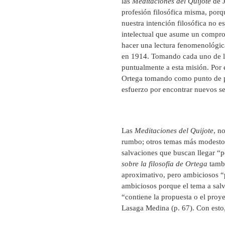
las
Meditaciones del Quijote
de J
profesión filosófica misma, por
nuestra intención filosófica no e
intelectual que asume un comprom
hacer una lectura fenomenológic
en 1914. Tomando cada uno de los
puntualmente a esta misión. Por e
Ortega tomando como punto de pa
esfuerzo por encontrar nuevos se
Las
Meditaciones del Quijote
, n
rumbo; otros temas más modesto
salvaciones que buscan llegar “p
sobre la filosofía de Ortega
tambi
aproximativo, pero ambiciosos “p
ambiciosos porque el tema a salv
“contiene la propuesta o el proy
Lasaga Medina (p. 67). Con esto,