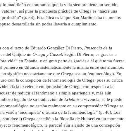
ósofo madrileño encontramos que la vida siempre tiene un sentido,
 valores”, así pues la propuesta práctica de Ortega es “hacia una
a profesión” (p. 34). Esta ética es la que San Martín echa de menos
opuso desarrollarla sin poder llevarla a cumplimiento.
con el texto de Eduardo González Di Pierro,
Presencia de la
es del Quijote
de Ortega y Gasset
. Según Di Pierro, es gracias a
ra vida” en España, y en gran parte es gracias a él que toma fuerza
l primero en difundir sistemáticamente la misma entre sus alumnos.
n no significa necesariamente que Ortega sea un fenomenólogo. En
duro con la concepción de fenomenología de Ortega, pues su crítica
 evidencia la excelente comprensión de Ortega con respecto a la
acusar de reducir el fenómeno a simple apariencia y, más aún,
randioso legado de su traducción de
Erlebnis
a vivencia, se le puede
o fenomenológico no estaba realmente en su comprensión: “Ortega se
na visión ‘incompleta’ o trunca de la fenomenología” (p. 40). Los
, son dos: i) Ortega accedió a la filosofía de Husserl en un momento
royecto fenomenológico, le pareció aún alejado de una concepción