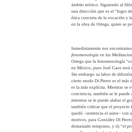
ámbito teórico. Siguiendo al fil
una dirección que es el “logro de
ética concreta de la vocación y l
en la obra de Ortega, quien se pr
Inmediatamente nos encontramos 
fenomenología en las
Meditacion
Ortega que la fenomenología “cob
en México, pues José Gaos será e
Sin embargo su labor de difusió
cierto modo Di Pierro es el más 
es la más explícita. Mientras se
conciencia, también se le puede 
mientras se le puede alabar el g
también criticar que el proyect
quedó –sentencia el autor– con u
motivos, para González Di Pierro
demasiado temprano, y ii) “el p