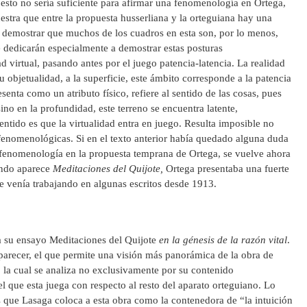
sto no sería suficiente para afirmar una fenomenología en Ortega,
estra que entre la propuesta husserliana y la orteguiana hay una
a demostrar que muchos de los cuadros en esta son, por lo menos,
se dedicarán especialmente a demostrar estas posturas
 virtual, pasando antes por el juego patencia-latencia. La realidad
su objetualidad, a la superficie, este ámbito corresponde a la patencia
esenta como un atributo físico, refiere al sentido de las cosas, pues
sino en la profundidad, este terreno se encuentra latente,
entido es que la virtualidad entra en juego. Resulta imposible no
fenomenológicas. Si en el texto anterior había quedado alguna duda
e fenomenología en la propuesta temprana de Ortega, se vuelve ahora
ando aparece
Meditaciones del Quijote,
Ortega presentaba una fuerte
e venía trabajando en algunas escritos desde 1913.
 su ensayo Meditaciones del Quijote
en la génesis de la razón vital
.
 parecer, el que permite una visión más panorámica de la obra de
, la cual se analiza no exclusivamente por su contenido
l que esta juega con respecto al resto del aparato orteguiano. Lo
s que Lasaga coloca a esta obra como la contenedora de “la intuición