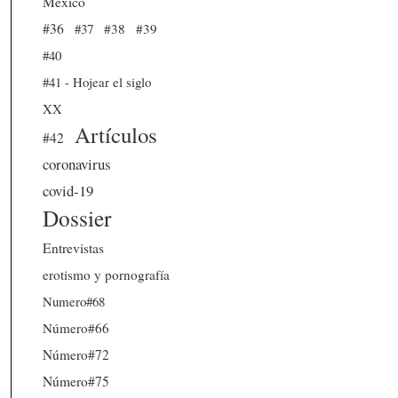
México
#36
#37
#38
#39
#40
#41 - Hojear el siglo
XX
Artículos
#42
coronavirus
covid-19
Dossier
Entrevistas
erotismo y pornografía
Numero#68
Número#66
Número#72
Número#75