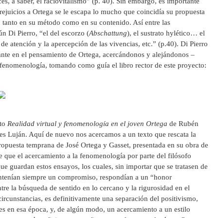
s, a saber, el raciovitalismo” (p. 40). Sin embargo, es importante
ejuicios a Ortega se le escapa lo mucho que coincidía su propuesta
 tanto en su método como en su contenido. Así entre las
 Di Pierro, “el del escorzo (
Abschattung
), el sustrato hylético… el
 de atención y la apercepción de las vivencias, etc.” (p.40). Di Pierro
ante en el pensamiento de Ortega, acercándonos y alejándonos –
enomenología, tomando como guía el libro rector de este proyecto:
xto
Realidad virtual y fenomenología en el joven Ortega
de Rubén
s Luján. Aquí de nuevo nos acercamos a un texto que rescata la
ropuesta temprana de José Ortega y Gasset, presentada en su obra de
e que el acercamiento a la fenomenología por parte del filósofo
que guardan estos ensayos, los cuales, sin importar que se tratasen de
ntenían siempre un compromiso, respondían a un “honor
tre la búsqueda de sentido en lo cercano y la rigurosidad en el
circunstancias, es definitivamente una separación del positivismo,
es en esa época, y, de algún modo, un acercamiento a un estilo