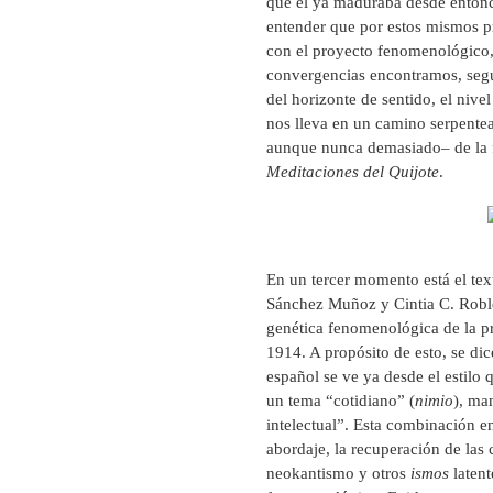
que él ya maduraba desde entonce
entender que por estos mismos pr
con el proyecto fenomenológico,
convergencias encontramos, según
del horizonte de sentido, el nivel
nos lleva en un camino serpente
aunque nunca demasiado– de la f
Meditaciones del Quijote
.
En un tercer momento está el te
Sánchez Muñoz y Cintia C. Roble
genética fenomenológica de la p
1914. A propósito de esto, se dic
español se ve ya desde el estilo 
un tema “cotidiano” (
nimio
), ma
intelectual”. Esta combinación en
abordaje, la recuperación de las 
neokantismo y otros
ismos
latent