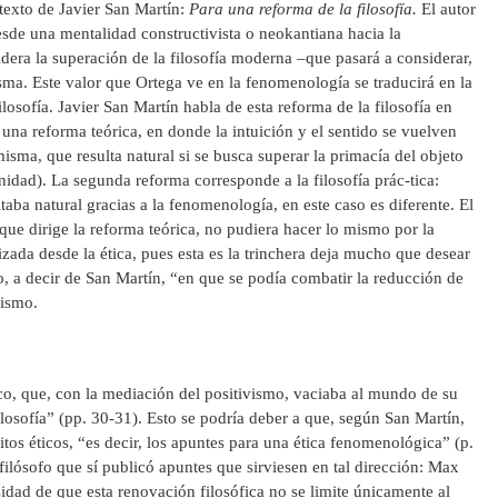
texto de Javier San Martín:
Para una reforma de la filosofía.
El autor
esde una mentalidad constructivista o neokantiana hacia la
era la superación de la filosofía moderna –que pasará a considerar,
sma. Este valor que Ortega ve en la fenomenología se traducirá en la
losofía. Javier San Martín habla de esta reforma de la filosofía en
a una reforma teórica, en donde la intuición y el sentido se vuelven
isma, que resulta natural si se busca superar la primacía del objeto
nidad). La segunda reforma corresponde a la filosofía prác-tica:
ltaba natural gracias a la fenomenología, en este caso es diferente. El
ue dirige la reforma teórica, no pudiera hacer lo mismo por la
lizada desde la ética, pues esta es la trinchera deja mucho que desear
io, a decir de San Martín, “en que se podía combatir la reducción de
vismo.
ico, que, con la mediación del positivismo, vaciaba al mundo de su
filosofía” (pp. 30-31). Esto se podría deber a que, según San Martín,
itos éticos, “es decir, los apuntes para una ética fenomenológica” (p.
 filósofo que sí publicó apuntes que sirviesen en tal dirección: Max
idad de que esta renovación filosófica no se limite únicamente al