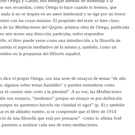
osé Ortega y Gasset, nos entregan además un homenaje a la
que nos recuerdan, como Ortega lo hace cuando lo leemos, que
s nada si no se inspira en un amor intelectual y se rige por un honor
iso con las cosas mismas. El propósito del texto es bien claro:
a de las
Meditaciones del Quijote
, primera obra de Ortega, publicada
 seis textos una dirección particular, todos responden
llo, el libro puede verse como una introducción a la filosofía de
rtida el aspecto meditativo de la misma y, también, como un
ntidos en la propuesta del filósofo español.
os dice el propio Ortega, son una serie de ensayos de temas “de alto
s; algunos sobre temas humildes” y pueden entenderse como
or el camino más corto a la plenitud”. A su vez, las
Meditaciones
én son ensayos, “modestos” porque un ensayo es por definición
orque no queremos hacerlo sin claridad ni rigor” (p. 8) y también
ar es de altísimo rumbo, si se comprende que el libro de 1914
ecto de una filosofía que está por pensarse” –como lo afirma José
 pasemos a analizar cada una de estas meditaciones.