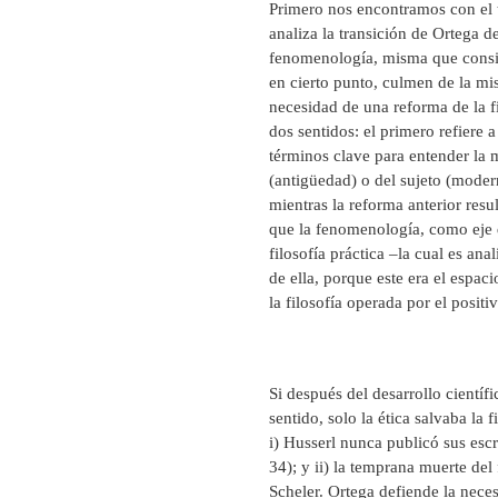
Primero nos encontramos con el 
analiza la transición de Ortega d
fenomenología, misma que consid
en cierto punto, culmen de la mi
necesidad de una reforma de la fi
dos sentidos: el primero refiere 
términos clave para entender la m
(antigüedad) o del sujeto (moder
mientras la reforma anterior resu
que la fenomenología, como eje q
filosofía práctica –la cual es ana
de ella, porque este era el espac
la filosofía operada por el positi
Si después del desarrollo científ
sentido, solo la ética salvaba la 
i) Husserl nunca publicó sus escr
34); y ii) la temprana muerte del
Scheler. Ortega defiende la neces