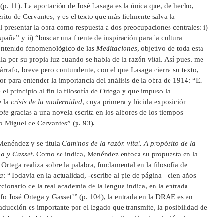
a (p. 11). La aportación de José Lasaga es la única que, de hecho,
érito de Cervantes, y es el texto que más fielmente salva la
l presentar la obra como respuesta a dos preocupaciones centrales: i)
paña” y ii) “buscar una fuente de inspiración para la cultura
contenido fenomenológico de las
Meditaciones
, objetivo de toda esta
lla por su propia luz cuando se habla de la razón vital. Así pues, me
párrafo, breve pero contundente, con el que Lasaga cierra su texto,
tor para entender la importancia del análisis de la obra de 1914: “El
 el principio al fin la filosofía de Ortega y que impuso la
e la
crisis de la modernidad
, cuya primera y lúcida exposición
ote
gracias a una novela escrita en los albores de los tiempos
 Miguel de Cervantes” (p. 93).
 Menéndez y se titula
Caminos de la razón vital. A propósito de la
a y Gasset
. Como se indica, Menéndez enfoca su propuesta en la
Ortega realiza sobre la palabra, fundamental en la filosofía de
ia
: “Todavía en la actualidad, -escribe al pie de página– cien años
ccionario de la real academia de la lengua indica, en la entrada
fo José Ortega y Gasset’” (p. 104), la entrada en la DRAE es en
raducción es importante por el legado que transmite, la posibilidad de