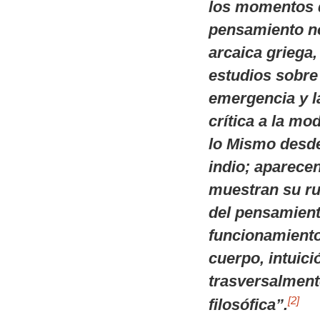
los momentos d
pensamiento nó
arcaica griega,
estudios sobre
emergencia y l
crítica a la mod
lo Mismo desde
indio; aparec
muestran su ru
del pensamient
funcionamiento 
cuerpo, intuici
trasversalment
[2]
filosófica”.