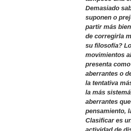
Demasiado sabi
suponen o prej
partir más bie
de corregirla m
su filosofía? L
movimientos ab
presenta como 
aberrantes o d
la tentativa m
la más sistemá
aberrantes que 
pensamiento, la
Clasificar es 
actividad de di