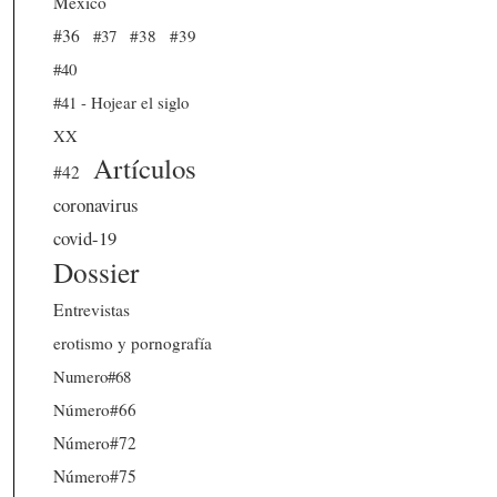
México
#36
#37
#38
#39
#40
#41 - Hojear el siglo
XX
Artículos
#42
coronavirus
covid-19
Dossier
Entrevistas
erotismo y pornografía
Numero#68
Número#66
Número#72
Número#75