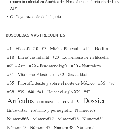
comercio colonial en América del Norte durante el reinado de Luis
XIV
Catálogo razonado de la lujuria
BÚSQUEDAS MÁS FRECUENTES
#15 - Badiou
#1 - Filosofía 2.0
#2 - Michel Foucault
#18 - Literatura Infantil
#20 - Lo inenseñable en filosofía
#21 - Arte
#29 - Fenomenología
#30 - Naturaleza
#31 - Vitalismo Filosófico
#32 - Sexualidad
#35 - Filosofía desde y sobre el norte de México
#36
#37
#38
#39
#40
#41 - Hojear el siglo XX
#42
Dossier
Artículos
coronavirus
covid-19
Entrevistas
erotismo y pornografía
Numero#68
Número#66
Número#72
Número#75
Número#81
Número 51
Número 43
Número 47
Número 48