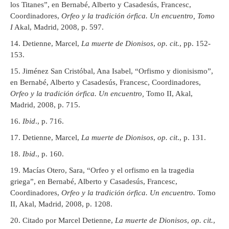
los Titanes”, en Bernabé, Alberto y Casadesús, Francesc,
Coordinadores,
Orfeo y la tradición órfica. Un encuentro, Tomo
I
Akal, Madrid, 2008, p. 597.
Detienne, Marcel,
La muerte de Dionisos
,
op. cit.
, pp. 152-
153.
Jiménez San Cristóbal, Ana Isabel, “Orfismo y dionisismo”,
en Bernabé, Alberto y Casadesús, Francesc, Coordinadores,
Orfeo y la tradición órfica. Un encuentro,
Tomo II, Akal,
Madrid, 2008, p. 715.
Ibid
., p. 716.
Detienne, Marcel,
La muerte de Dionisos
,
op. cit
., p. 131.
Ibid
., p. 160.
Macías Otero, Sara, “Orfeo y el orfismo en la tragedia
griega”, en Bernabé, Alberto y Casadesús, Francesc,
Coordinadores,
Orfeo y la tradición órfica. Un encuentro.
Tomo
II, Akal, Madrid, 2008, p. 1208.
Citado por Marcel Detienne,
La muerte de Dionisos
,
op. cit.
,