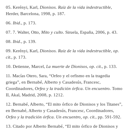
Kerényi, Karl,
Dionisos. Raiz de la vida indestructible
,
Herder, Barcelona, 1998, p. 187.
Ibid
., p. 173.
7. Walter, Otto,
Mito y culto
. Siruela, España, 2006, p. 43.
Ibid
., p. 139.
Kerényi, Karl,
Dionisos. Raiz de la vida indestructible
,
op.
cit
., p. 173.
Detienne, Marcel,
La muerte de Dionisos
,
op. cit
., p. 133.
Macías Otero, Sara, “Orfeo y el orfismo en la tragedia
griega”, en Bernabé, Alberto y Casadesús, Francesc,
Coordinadores,
Orfeo y la tradición órfica. Un encuentro.
Tomo
II, Akal, Madrid, 2008, p. 1212.
Bernabé, Alberto, “El mito órfico de Dionisos y los Titanes”,
en Bernabé, Alberto y Casadesús, Francesc, Coordinadores,
Orfeo y la tradición órfica. Un encuentro,
op. cit.
, pp. 591-592.
Citado por Alberto Bernabé, “El mito órfico de Dionisos y