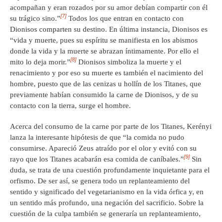
acompañan y eran rozados por su amor debían compartir con él
[7]
su trágico sino.”
Todos los que entran en contacto con
Dionisos comparten su destino. En última instancia, Dionisos es
“vida y muerte, pues su espíritu se manifiesta en los abismos
donde la vida y la muerte se abrazan íntimamente. Por ello el
[8]
mito lo deja morir.”
Dionisos simboliza la muerte y el
renacimiento y por eso su muerte es también el nacimiento del
hombre, puesto que de las cenizas u hollín de los Titanes, que
previamente habían consumido la carne de Dionisos, y de su
contacto con la tierra, surge el hombre.
Acerca del consumo de la carne por parte de los Titanes, Kerényi
lanza la interesante hipótesis de que “la comida no pudo
consumirse. Apareció Zeus atraído por el olor y evitó con su
[9]
rayo que los Titanes acabarán esa comida de caníbales.”
Sin
duda, se trata de una cuestión profundamente inquietante para el
orfismo. De ser así, se genera todo un replanteamiento del
sentido y significado del vegetarianismo en la vida órfica y, en
un sentido más profundo, una negación del sacrificio. Sobre la
cuestión de la culpa también se generaría un replanteamiento,