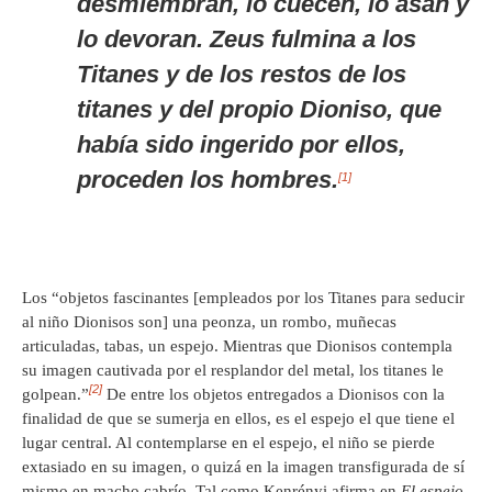
desmiembran, lo cuecen, lo asan y
lo devoran. Zeus fulmina a los
Titanes y de los restos de los
titanes y del propio Dioniso, que
había sido ingerido por ellos,
proceden los hombres.
[1]
Los “objetos fascinantes [empleados por los Titanes para seducir
al niño Dionisos son] una peonza, un rombo, muñecas
articuladas, tabas, un espejo. Mientras que Dionisos contempla
su imagen cautivada por el resplandor del metal, los titanes le
[2]
golpean.”
De entre los objetos entregados a Dionisos con la
finalidad de que se sumerja en ellos, es el espejo el que tiene el
lugar central. Al contemplarse en el espejo, el niño se pierde
extasiado en su imagen, o quizá en la imagen transfigurada de sí
mismo en macho cabrío. Tal como Kenrényi afirma en
El espejo