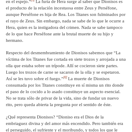
[5]
en el espejo.”
La furia de Hera surge al saber que Dionisos es
el producto de la relación incestuosa entre Zeus y Perséfone,
aunque Perséfone es hija de Rea. Los Titanes son fulminados por
el rayo de Zeus. Sin embargo, nada se sabe de lo que le ocurre a
Hera, quien es la instigadora del crimen. Nada se sabe tampoco
de lo que hace Perséfone ante la brutal muerte de su hijo y
hermano.
Respecto del desmembramiento de Dionisos sabemos que “La
víctima de los Titanes fue cortada en siete trozos y arrojada a una
olla que estaba sobre un trípode. Allí se cocieron siete partes.
Luego los trozos de carne se sacaron de la olla y se espetaron.
[6]
Así se les tuvo sobre el fuego.”
La muerte de Dionisos
consumada por los Titanes constituye en sí misma un rito donde
el paso de lo cocido a lo asado constituye un aspecto esencial.
No se trata sólo de privar de la vida, sino de fundar un nuevo
rito, pero queda abierta la pregunta por el sentido de éste.
¿Qué representa Dionisos? “Dioniso era el Dios de la
embriaguez divina y del amor más encendido. Pero también era
el perseguido, el sufriente y el moribundo, y todos los que le