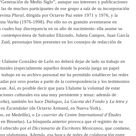
 “Generación de Medio Siglo”, aunque sus intereses y publicaciones
las de muchos participantes de ese grupo a raíz de su incorporación
revista
Plural
, dirigida por Octavio Paz entre 1971 y 1976, y la
ista
Vuelta
(1976-1998). Por ello no es gratuito aventurarse en
as cuales hay discrepancia en su año de nacimiento: ella asume su
s contemporánea
de Salvador Elizondo, Julieta Campos, Juan García
l Zaid, personajes bien presentes en los consejos de redacción de
e Ulalume González de León no deberá dejar de lado su trabajo en
lturales (especialmente aquellos donde la poesía juega un papel
 trabajo en su archivo personal me ha permitido establecer las redes
sadas por oros poetas a partir de la correspondencia y los testimonios
van. Así, es posible decir que para Ulalume la voluntad de estar
caciones culturales era una muy persistente y tenaz: además de
elta
), también los hace
Diálogos
,
La Gaceta del Fondo
y
La letra y
e en
Escandalar
(de Octavio Armand, en Nueva York),
po, en Medellín), o
Le courrier du Centre International d’Études
en Bruselas). La búsqueda anterior provoca que el registro de su
l ofrecido por el
Diccionario de Escritores Mexicanos
, que contiene,
 obra ulalumiana. Además, esa busca de redes de colaboración entre