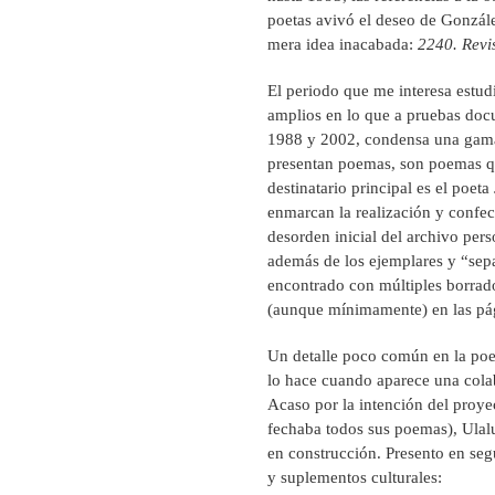
poetas avivó el deseo de Gonzál
mera idea inacabada:
2240. Revi
El periodo que me interesa estud
amplios en lo que a pruebas docu
1988 y 2002, condensa una gama 
presentan poemas, son poemas qu
destinatario principal es el po
enmarcan la realización y confe
desorden inicial del archivo perso
además de los ejemplares y “sep
encontrado con múltiples borrad
(aunque mínimamente) en las pá
Un detalle poco común en la poesí
lo hace cuando aparece una cola
Acaso por la intención del proye
fechaba todos sus poemas), Ulal
en construcción. Presento en segu
y suplementos culturales: