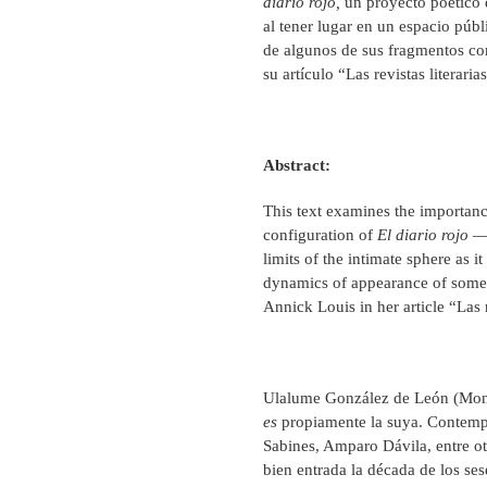
diario rojo,
un proyecto poético 
al tener lugar en un espacio públ
de algunos de sus fragmentos co
su artículo “Las revistas literari
Abstract:
This text examines the importanc
configuration of
El diario rojo
—a
limits of the intimate sphere as i
dynamics of appearance of some o
Annick Louis in her article “Las 
Ulalume González de León (Mont
es
propiamente la suya. Contemp
Sabines, Amparo Dávila, entre otr
bien entrada la década de los se