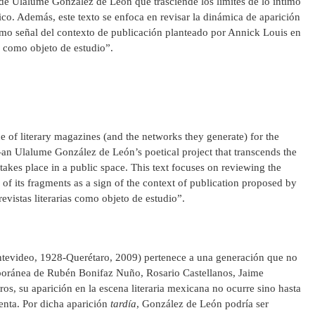
de Ulalume González de León que trasciende los límites de lo íntimo
ico. Además, este texto se enfoca en revisar la dinámica de aparición
mo señal del contexto de publicación planteado por Annick Louis en
as como objeto de estudio”.
e of literary magazines (and the networks they generate) for the
n Ulalume González de León’s poetical project that transcends the
t takes place in a public space. This text focuses on reviewing the
f its fragments as a sign of the context of publication proposed by
revistas literarias como objeto de estudio”.
evideo, 1928-Querétaro, 2009) pertenece a una generación que no
oránea de Rubén Bonifaz Nuño, Rosario Castellanos, Jaime
os, su aparición en la escena literaria mexicana no ocurre sino hasta
senta. Por dicha aparición
tardía
, González de León podría ser