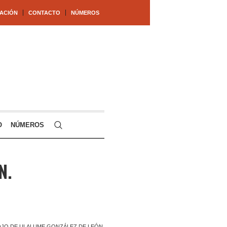
ACIÓN
CONTACTO
NÚMEROS
O
NÚMEROS
N.
OJO DE ULALUME GONZÁLEZ DE LEÓN.