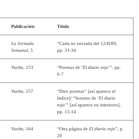
Publicación
Título
La Jornada
“Carta no enviada del 12/II/89,
Semanal
, 5
pp. 33-34
Vuelta
, 153
“Poemas de ‘El diario rojo’”, pp.
6-7
Vuelta
, 157
“Diez poemas” [así aparece el
índice]/ “Sonetos de ‘El diario
rojo’” [así aparece en interiores],
pp. 13-14
Vuelta
, 164
“Otra página de
El diario rojo
”, p.
20