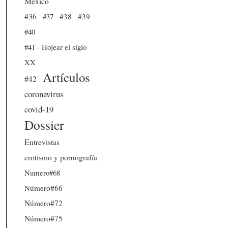
México
#36
#37
#38
#39
#40
#41 - Hojear el siglo
XX
Artículos
#42
coronavirus
covid-19
Dossier
Entrevistas
erotismo y pornografía
Numero#68
Número#66
Número#72
Número#75