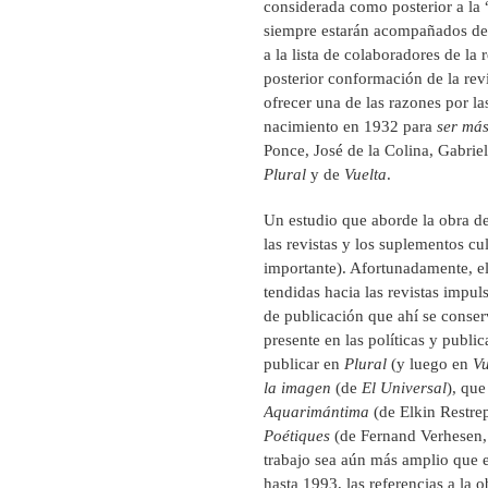
considerada como posterior a la
siempre estarán acompañados de 
a la lista de colaboradores de la 
posterior conformación de la rev
ofrecer una de las razones por l
nacimiento en 1932 para
ser má
Ponce, José de la Colina, Gabrie
Plural
y de
Vuelta
.
Un estudio que aborde la obra d
las revistas y los suplementos cu
importante). Afortunadamente, el
tendidas hacia las revistas impul
de publicación que ahí se conser
presente en las políticas y publi
publicar en
Plural
(y luego en
Vu
la imagen
(de
El Universal
), qu
Aquarimántima
(de Elkin Restre
Poétiques
(de Fernand Verhesen, 
trabajo sea aún más amplio que e
hasta 1993, las referencias a la