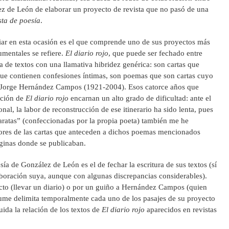
ez de León de elaborar un proyecto de revista que no pasó de una
sta de poesía
.
iar en esta ocasión es el que comprende uno de sus proyectos más
mentales se refiere.
El diario rojo
, que puede ser fechado entre
de textos con una llamativa hibridez genérica: son cartas que
e contienen confesiones íntimas, son poemas que son cartas cuyo
eta Jorge Hernández Campos (1921-2004). Esos catorce años que
cción de
El diario rojo
encarnan un alto grado de dificultad: ante el
nal, la labor de reconstrucción de ese itinerario ha sido lenta, pues
aratas” (confeccionadas por la propia poeta) también me he
ores de las cartas que anteceden a dichos poemas mencionados
ginas donde se publicaban.
a de González de León es el de fechar la escritura de sus textos (sí
boración suya, aunque con algunas discrepancias considerables).
cto (llevar un diario) o por un guiño a Hernández Campos (quien
ume delimita temporalmente cada uno de los pasajes de su proyecto
ida la relación de los textos de
El diario rojo
aparecidos en revistas