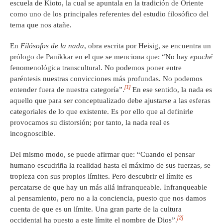
escuela de Kioto, la cual se apuntala en la tradición de Oriente
como uno de los principales referentes del estudio filosófico del
tema que nos atañe.
En
Filósofos de la nada
, obra escrita por Heisig, se encuentra un
prólogo de Panikkar en el que se menciona que: “No hay
epoché
fenomenológica transcultural. No podemos poner entre
paréntesis nuestras convicciones más profundas. No podemos
[1]
entender fuera de nuestra categoría”.
En ese sentido, la nada es
aquello que para ser conceptualizado debe ajustarse a las esferas
categoriales de lo que existente. Es por ello que al definirle
provocamos su distorsión; por tanto, la nada real es
incognoscible.
Del mismo modo, se puede afirmar que: “Cuando el pensar
humano escudriña la realidad hasta el máximo de sus fuerzas, se
tropieza con sus propios límites. Pero descubrir el límite es
percatarse de que hay un más allá infranqueable. Infranqueable
al pensamiento, pero no a la conciencia, puesto que nos damos
cuenta de que es un límite. Una gran parte de la cultura
[2]
occidental ha puesto a este límite el nombre de Dios”.