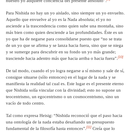
nuestro yo adquiere conciencia del presente absoluto”.
Para Nishida no hay un yo aislado, sino siempre un yo envuelto.
Aquello que envuelve al yo es la Nada absoluta; el yo no
asciende a la trascendencia como quien sube una montaña, sino
más bien como quien desciende a las profundidades. Éste es un
yo que ha de negarse para consolidarse puesto que “no se trata
de un yo que se afirma y se lanza hacia fuera, sino que se niega
y se sumerge para descubrir en su fondo un yo más grande;
[10]
trasciende hacia adentro más que hacia arriba o hacia fuera”.
De tal modo, cuando el yo logra negarse a sí mismo y sale de sí,
consigue situarse (sólo entonces) en el lugar de la nada y se
manifiesta la realidad tal cual es. Este lugar es el presente eterno
que Nishida solía vincular con la divinidad; esto no supone un
teocentrismo, un egocentrismo o un cosmocentrismo, sino un
vacío de todo centro.
Tal como expresa Heisig: “Nishida reconoció que el paso hacia
una ontología de la nada estaba desafiando un presupuesto
[11]
fundamental de la filosofía hasta entonces”.
Creía que lo