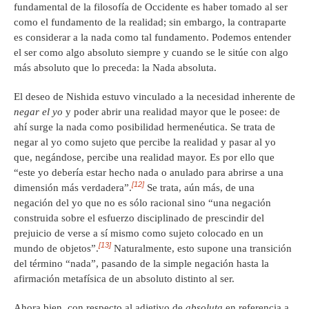
fundamental de la filosofía de Occidente es haber tomado al ser
como el fundamento de la realidad; sin embargo, la contraparte
es considerar a la nada como tal fundamento. Podemos entender
el ser como algo absoluto siempre y cuando se le sitúe con algo
más absoluto que lo preceda: la Nada absoluta.
El deseo de Nishida estuvo vinculado a la necesidad inherente de
negar el yo
y poder abrir una realidad mayor que le posee: de
ahí surge la nada como posibilidad hermenéutica. Se trata de
negar al yo como sujeto que percibe la realidad y pasar al yo
que, negándose, percibe una realidad mayor. Es por ello que
“este yo debería estar hecho nada o anulado para abrirse a una
[12]
dimensión más verdadera”.
Se trata, aún más, de una
negación del yo que no es sólo racional sino “una negación
construida sobre el esfuerzo disciplinado de prescindir del
prejuicio de verse a sí mismo como sujeto colocado en un
[13]
mundo de objetos”.
Naturalmente, esto supone una transición
del término “nada”, pasando de la simple negación hasta la
afirmación metafísica de un absoluto distinto al ser.
Ahora bien, con respecto al adjetivo de
absoluta
en referencia a