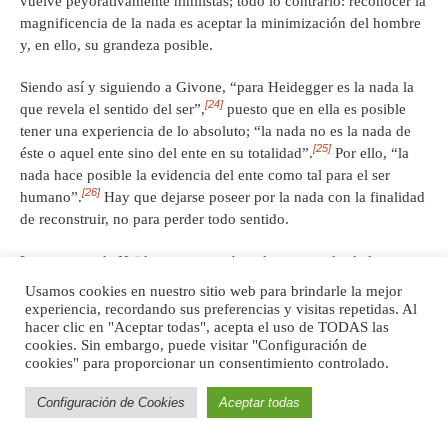
vuelve peyorativamente nihilistas; todo lo contrario: reconocer la
magnificencia de la nada es aceptar la minimización del hombre
y, en ello, su grandeza posible.
Siendo así y siguiendo a Givone, “para Heidegger es la nada la
[24]
que revela el sentido del ser”,
puesto que en ella es posible
tener una experiencia de lo absoluto; “la nada no es la nada de
[25]
éste o aquel ente sino del ente en su totalidad”.
Por ello, “la
nada hace posible la evidencia del ente como tal para el ser
[26]
humano”.
Hay que dejarse poseer por la nada con la finalidad
de reconstruir, no para perder todo sentido.
La pregunta de Heidegger trata sobre el ser, pero desde la
perspectiva de la nada y no sólo del ente. Este centrarse en la
Usamos cookies en nuestro sitio web para brindarle la mejor
nada la coloca en categoría de igualdad con el ser. El ente en su
experiencia, recordando sus preferencias y visitas repetidas. Al
filosofía es el ser con minúscula, su fusión del ser y la nada
hacer clic en "Aceptar todas", acepta el uso de TODAS las
cookies. Sin embargo, puede visitar "Configuración de
constituye una dialéctica. Así como en Heidegger no hay ente sin
cookies" para proporcionar un consentimiento controlado.
ser y no hay ser sin ente, en mi postura afirmo que no hay ser sin
la nada, aunque ésta pueda ser nada (en su categoría ontológica
Configuración de Cookies
Aceptar todas
particular) aún sin la existencia del ser. Coincido con Heidegger
en que un estudio sobre el ser no puede excluir la consideración