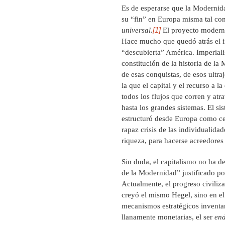
Es de esperarse que la Modernida
su “fin” en Europa misma tal co
[1]
universal
.
El proyecto moderno
Hace mucho que quedó atrás el i
“descubierta” América. Imperiali
constitución de la historia de l
de esas conquistas, de esos ultr
la que el capital y el recurso a
todos los flujos que corren y at
hasta los grandes sistemas. El 
estructuró desde Europa como ce
rapaz crisis de las individualid
riqueza, para hacerse acreedores
Sin duda, el capitalismo no ha de
de la Modernidad” justificado por
Actualmente, el progreso civilizat
creyó el mismo Hegel, sino en e
mecanismos estratégicos inventan
llanamente monetarias, el ser
en