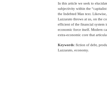
In this article we seek to elucida
subjectivity within the “capitali
the Indebted Man text. Likewise, i
Lazzarato throws at us, on the c
efficient of the financial system 
economic force itself. Modern capit
extra-economic core that articulat
Keywords
: fiction of debt, prod
Lazzarato, economy.