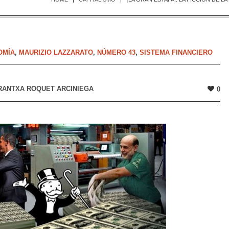
OMÍA
,
MAURIZIO LAZZARATO
,
NÚMERO 43
,
SISTEMA FINANCIERO
RANTXA ROQUET ARCINIEGA
0