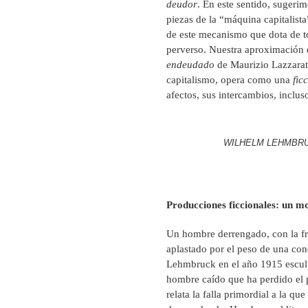
deudor
. En este sentido, sugeri
piezas de la “máquina capitalist
de este mecanismo que dota de to
perverso. Nuestra aproximación es
endeudado
de Maurizio Lazzarat
capitalismo, opera como una
fic
afectos, sus intercambios, inclus
WILHELM LEHMBRUC
Producciones ficcionales: un m
Un hombre derrengado, con la fr
aplastado por el peso de una con
Lehmbruck en el año 1915 esculp
hombre caído que ha perdido el p
relata la falla primordial a la q