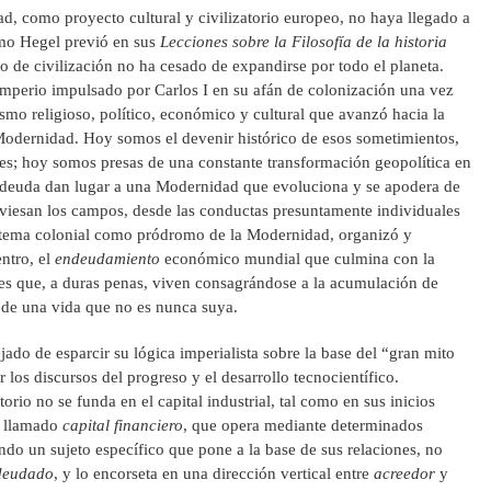
d, como proyecto cultural y civilizatorio europeo, no haya llegado a
mo Hegel previó en sus
Lecciones sobre la
Filosofía de la historia
 de civilización no ha cesado de expandirse por todo el planeta.
mperio impulsado por Carlos I en su afán de colonización una vez
smo religioso, político, económico y cultural que avanzó hacia la
a Modernidad. Hoy somos el devenir histórico de esos sometimientos,
ajes; hoy somos presas de una constante transformación geopolítica en
 la deuda dan lugar a una Modernidad que evoluciona y se apodera de
raviesan los campos, desde las conductas presuntamente individuales
sistema colonial como pródromo de la Modernidad, organizó y
ntro, el
endeudamiento
económico mundial que culmina con la
ades que, a duras penas, viven consagrándose a la acumulación de
 de una vida que no es nunca suya.
jado de esparcir su lógica imperialista sobre la base del “gran mito
 los discursos del progreso y el desarrollo tecnocientífico.
orio no se funda en el capital industrial, tal como en sus inicios
l llamado
capital financiero
, que opera mediante determinados
do un sujeto específico que pone a la base de sus relaciones, no
deudado
, y lo encorseta en una dirección vertical entre
acreedor
y