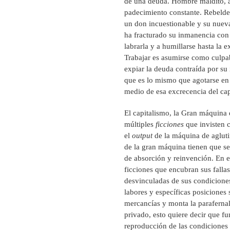
de una deuda. Hombre maldito, arr
padecimiento constante. Rebelde,
un don incuestionable y su nuev
ha fracturado su inmanencia con l
labrarla y a humillarse hasta la 
Trabajar es asumirse como culpa
expiar la deuda contraída por su
que es lo mismo que agotarse en 
medio de esa excrecencia del cap
El capitalismo, la Gran máquina 
múltiples
ficciones
que invisten c
el
output
de la máquina de agluti
de la gran máquina tienen que s
de absorción y reinvención. En est
ficciones que encubran sus fallas
desvinculadas de sus condiciones
labores y específicas posiciones
mercancías y monta la parafernal
privado, esto quiere decir que f
reproducción de las condiciones