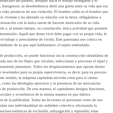
ancado del paraíso, arrojado hacia el trabajo infatigable y el
 transgresor, su desobediencia abrió una grieta entre su vida que era
a vida, producto de una violación. El hombre caído es el hombre que
o viviente y ha alienado su relación con la tierra, obligándose a
extenuación con la única suerte de hacerse merecedor de su vida.
ble y, al mismo tiempo, su consolación, única actividad que promete
 insumisión. Aquél que desee vivir debe pagar con su propia vida, lo
el trabajo y prescindirse de vivirla. Este panorama nos coloca en
italismo de la que aquí hablaremos: el sujeto endeudado.
de producción, no puede funcionar sin la construcción simultánea de
ada uno de los flujos que circulan, seleccionan y procesan el
input
y
namiento planetario. Todos los desplazamientos que operan dentro
er
inventados
para su propia supervivencia, es decir, para su proceso
e sentido, la máquina capitalista necesita crear para sí ciertas
, como las ideologías opresivas y la presencia de las mercancías
 de producción. De esta manera, el capitalismo designa funciones,
 sociales y económicas de la misma manera en que fabrica
ia de la publicidad. Todas las ficciones se presentan como de uso
undan una individualidad sin urdimbre colectiva, efectuando la
 socioeconómicas de exclusión, subyugación y represión; estas