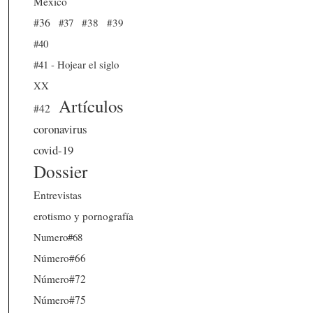
México
#36
#37
#38
#39
#40
#41 - Hojear el siglo
XX
Artículos
#42
coronavirus
covid-19
Dossier
Entrevistas
erotismo y pornografía
Numero#68
Número#66
Número#72
Número#75