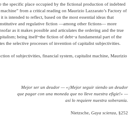
te the specific place occupied by the fictional production of indebted
st machine” from a critical reading on Maurizio Lazzarato’s Factory of
t is intended to reflect, based on the most essential ideas that
onstitutive and regulative fiction —among other fictions— more
insofar as it makes possible and articulates the ordering and the true
alism; being itself ̶̶ the fiction of debt ̶ a fundamental part of the
es the selective processes of invention of capitalist subjectivities.
uction of subjectivities, financial system, capitalist machine, Maurizio
Mejor ser un deudor — «¡Mejor seguir siendo un deudor
que pagar con una moneda que no lleve nuestra efigie!» —
así lo requiere nuestra soberanía.
Nietzsche,
Gaya scienza
, §252