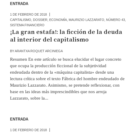
ENTRADA
1 DE FEBRERO DE 2018
CAPITALISMO
,
DOSSIER
,
ECONOMÍA
,
MAURIZIO LAZZARATO
,
NÚMERO 43
,
SISTEMA FINANCIERO
¡La gran estafa!: la ficción de la deuda
al interior del capitalismo
BY
ARANTXA ROQUET ARCINIEGA
Resumen En este artículo se busca elucidar el lugar concreto
que ocupa la producción ficcional de la subjetividad
endeudada dentro de la «máquina capitalista» desde una
lectura crítica sobre el texto Fábrica del hombre endeudado de
Maurizio Lazzarato. Asimismo, se pretende reflexionar, con
base en las ideas más imprescindibles que nos arroja
Lazzarato, sobre la...
ENTRADA
1 DE FEBRERO DE 2018