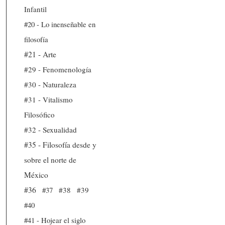
Infantil
#20 - Lo inenseñable en
filosofía
#21 - Arte
#29 - Fenomenología
#30 - Naturaleza
#31 - Vitalismo
Filosófico
#32 - Sexualidad
#35 - Filosofía desde y
sobre el norte de
México
#36
#37
#38
#39
#40
#41 - Hojear el siglo