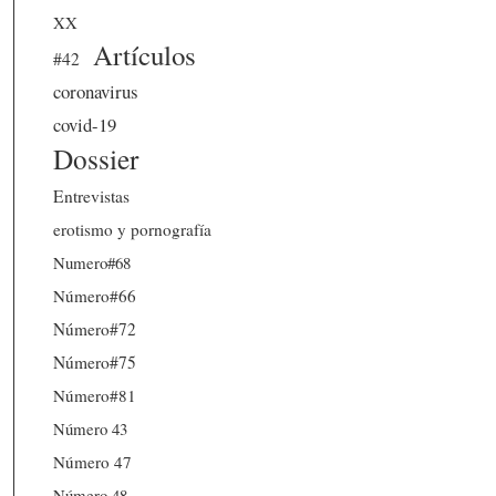
XX
Artículos
#42
coronavirus
covid-19
Dossier
Entrevistas
erotismo y pornografía
Numero#68
Número#66
Número#72
Número#75
Número#81
Número 43
Número 47
Número 48