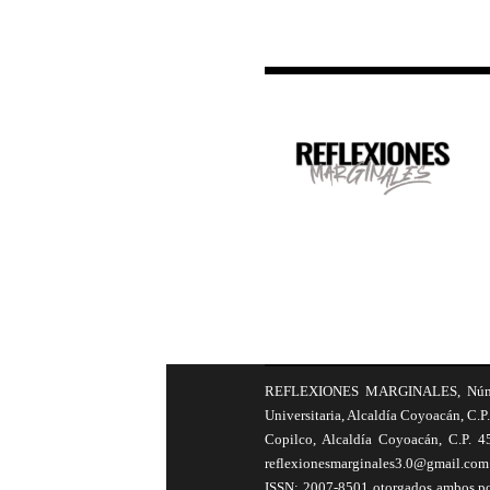
REFLEXIONES MARGINALES, Número 8
Universitaria, Alcaldía Coyoacán, C.P.
Copilco, Alcaldía Coyoacán, C.P. 4
reflexionesmarginales3.0@gmail.com 
ISSN: 2007-8501 otorgados ambos por 