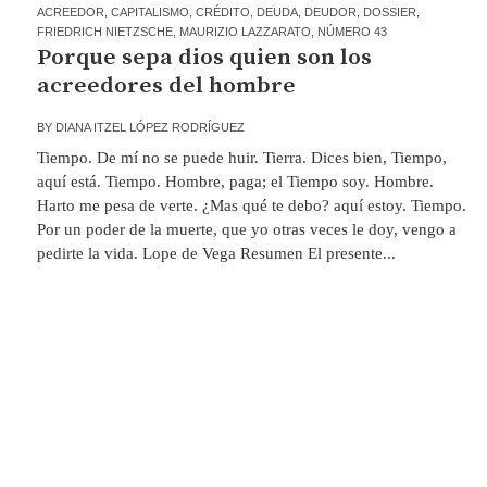
ACREEDOR
,
CAPITALISMO
,
CRÉDITO
,
DEUDA
,
DEUDOR
,
DOSSIER
,
FRIEDRICH NIETZSCHE
,
MAURIZIO LAZZARATO
,
NÚMERO 43
Porque sepa dios quien son los
acreedores del hombre
BY
DIANA ITZEL LÓPEZ RODRÍGUEZ
Tiempo. De mí no se puede huir. Tierra. Dices bien, Tiempo,
aquí está. Tiempo. Hombre, paga; el Tiempo soy. Hombre.
Harto me pesa de verte. ¿Mas qué te debo? aquí estoy. Tiempo.
Por un poder de la muerte, que yo otras veces le doy, vengo a
pedirte la vida. Lope de Vega Resumen El presente...