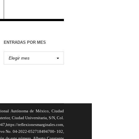
ENTRADAS POR MES
cional Autónoma de México, Ciudad
terior, Ciudad Universitaria, S/N, Col.
,https://reflexionesmarginales.com,
usivo No. 04-2022-052718494700- 102,
ión de este número, Alberto Constante