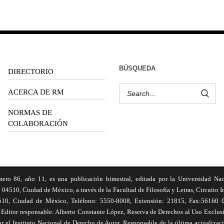
BÚSQUEDA
DIRECTORIO
ACERCA DE RM
NORMAS DE
COLABORACIÓN
6, año 11, es una publicación bimestral, editada por la Universidad Na
 04510, Ciudad de México, a través de la Facultad de Filosofía y Letras, Circuito In
510, Ciudad de México, Teléfono: 5550-8008, Extensión: 21815, Fax:56160 047
Editor responsable: Alberto Constante López, Reserva de Derechos al Uso Excl
el Instituto Nacional de Derecho de Autor. Responsable de la última actualizac