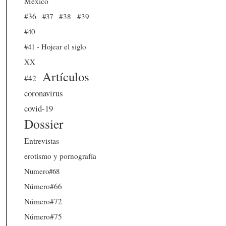
México
#36
#37
#38
#39
#40
#41 - Hojear el siglo
XX
Artículos
#42
coronavirus
covid-19
Dossier
Entrevistas
erotismo y pornografía
Numero#68
Número#66
Número#72
Número#75