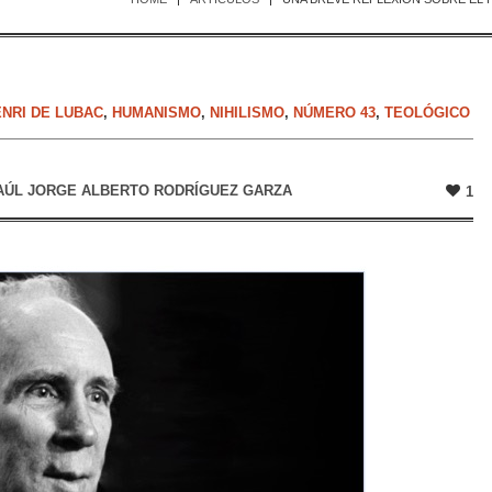
NRI DE LUBAC
,
HUMANISMO
,
NIHILISMO
,
NÚMERO 43
,
TEOLÓGICO
AÚL JORGE ALBERTO RODRÍGUEZ GARZA
1