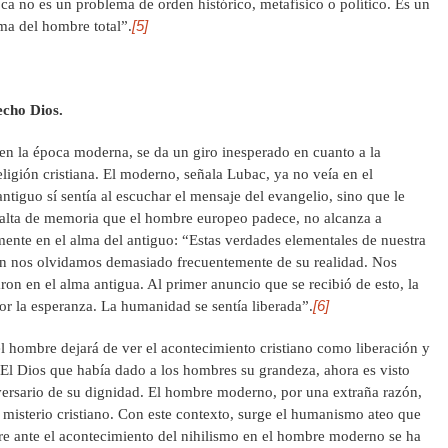
ca no es un problema de orden histórico, metafísico o político. Es un
[5]
ema del hombre total”.
cho Dios.
n la época moderna, se da un giro inesperado en cuanto a la
ligión cristiana. El moderno, señala Lubac, ya no veía en el
antiguo sí sentía al escuchar el mensaje del evangelio, sino que le
 falta de memoria que el hombre europeo padece, no alcanza a
ente en el alma del antiguo: “Estas verdades elementales de nuestra
un nos olvidamos demasiado frecuentemente de su realidad. Nos
ron en el alma antigua. Al primer anuncio que se recibió de esto, la
[6]
 la esperanza. La humanidad se sentía liberada”.
 hombre dejará de ver el acontecimiento cristiano como liberación y
El Dios que había dado a los hombres su grandeza, ahora es visto
rsario de su dignidad. El hombre moderno, por una extraña razón,
misterio cristiano. Con este contexto, surge el humanismo ateo que
re ante el acontecimiento del nihilismo en el hombre moderno se ha