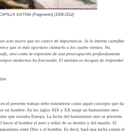
APILLA SIXTINA [Fragmento] (1508-1512)
 un acto nuevo que no carece de importancia. Se lo intenta camuflar
arece que es más oportuno clamarlo a los cuatro vientos. No,
iunfo, sino como la expresión de una preocupación profundamente
 tiempos modernos ha fracasado. El ateísmo es incapaz de responder
mbre
n el presente trabajo debe entenderse como aquel concepto que da
 ser un hombre. En los siglos XIX y XX surge un humanismo ateo
lismo que azotaba Europa. La lucha del humanismo ateo se presenta
l hacer al hombre el amo y señor de su destino y del mundo. El
agonismo entre Dios y el hombre. Es decir, hará una lucha contra el