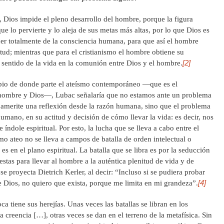
Dios impide el pleno desarrollo del hombre, porque la figura
que lo pervierte y lo aleja de sus metas más altas, por lo que Dios es
er totalmente de la consciencia humana, para que así el hombre
tud; mientras que para el cristianismo el hombre obtiene su
[2]
u sentido de la vida en la comunión entre Dios y el hombre.
cipio de donde parte el ateísmo contemporáneo —que es el
 hombre y Dios—, Lubac señalaría que no estamos ante un problema
ue amerite una reflexión desde la razón humana, sino que el problema
 humano, en su actitud y decisión de cómo llevar la vida: es decir, nos
ndole espiritual. Por esto, la lucha que se lleva a cabo entre el
o ateo no se lleva a campos de batalla de orden intelectual o
es en el plano espiritual. La batalla que se libra es por la seducción
stas para llevar al hombre a la auténtica plenitud de vida y de
e proyecta Dietrich Kerler, al decir: “Incluso si se pudiera probar
[4]
 Dios, no quiero que exista, porque me limita en mi grandeza”.
 tiene sus herejías. Unas veces las batallas se libran en los
 creencia […], otras veces se dan en el terreno de la metafísica. Sin