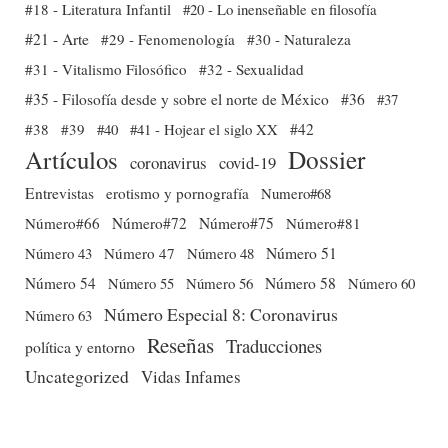
#18 - Literatura Infantil
#20 - Lo inenseñable en filosofía
#21 - Arte
#29 - Fenomenología
#30 - Naturaleza
#31 - Vitalismo Filosófico
#32 - Sexualidad
#35 - Filosofía desde y sobre el norte de México
#36
#37
#38
#39
#40
#41 - Hojear el siglo XX
#42
Dossier
Artículos
coronavirus
covid-19
Entrevistas
erotismo y pornografía
Numero#68
Número#66
Número#72
Número#75
Número#81
Número 51
Número 43
Número 47
Número 48
Número 54
Número 56
Número 58
Número 60
Número 55
Número Especial 8: Coronavirus
Número 63
Reseñas
Traducciones
política y entorno
Uncategorized
Vidas Infames