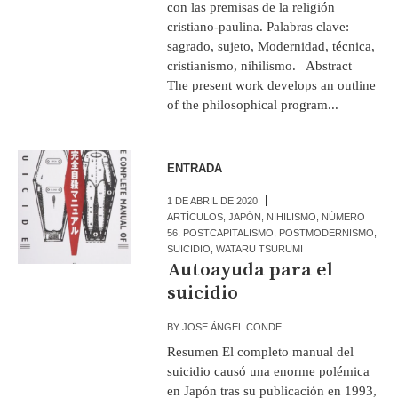
con las premisas de la religión
cristiano-paulina. Palabras clave:
sagrado, sujeto, Modernidad, técnica,
cristianismo, nihilismo. Abstract
The present work develops an outline
of the philosophical program...
ENTRADA
1 DE ABRIL DE 2020
ARTÍCULOS
,
JAPÓN
,
NIHILISMO
,
NÚMERO
56
,
POSTCAPITALISMO
,
POSTMODERNISMO
,
SUICIDIO
,
WATARU TSURUMI
Autoayuda para el
suicidio
BY
JOSE ÁNGEL CONDE
Resumen El completo manual del
suicidio causó una enorme polémica
en Japón tras su publicación en 1993,