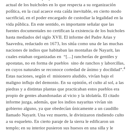
actual de los huicholes en lo que respecta a su organización
política, en la cual acaece esta caída inevitable, en cierto modo
sacrificial, en el poder encargado de custodiar la legalidad en la
vida pública. En este sentido, es importante señalar que las
fuentes documentales no certifican la existencia de los huicholes
hasta mediados del siglo XVII. El informe del Padre Arias y
Saavedra, redactado en 1673, los sitúa como una de las muchas
naciones de indios que habitaban las montañas de Nayarit, las
cuales estaban organizadas en “[…] rancherías de gentiles y
apostatas, no en forma de pueblos sino de ranchos y laborcillas,
4
en cuyos naturales se reconoce cortedad de ánimo y docilidad”.
Estas naciones, según el misionero aludido, vivían bajo el
maligno influjo del demonio. En su opinión, el culto al sol, a las
piedras y a distintas plantas que practicaban estos pueblos era
propio de gentes abandonadas al vicio y la idolatría. El citado
informe juzga, además, que los indios nayaritas vivían sin
gobierno alguno, ya que obedecían únicamente a un caudillo
llamado Nayarit. Una vez muerto, le divinizaron rindiendo culto
a su esqueleto. En cierto paraje de la sierra le edificaron un
templo; en su interior pusieron sus huesos en una silla y le