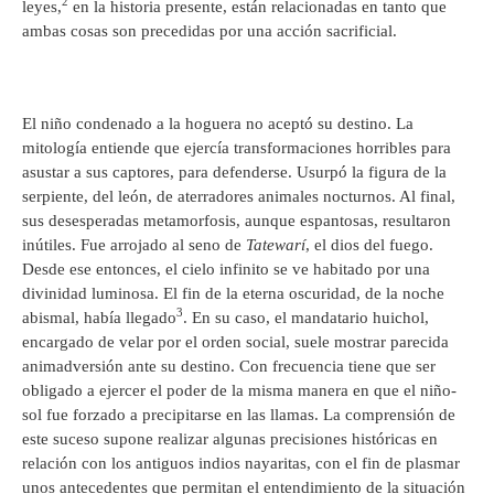
2
leyes,
en la historia presente, están relacionadas en tanto que
ambas cosas son precedidas por una acción sacrificial.
El niño condenado a la hoguera no aceptó su destino. La
mitología entiende que ejercía transformaciones horribles para
asustar a sus captores, para defenderse. Usurpó la figura de la
serpiente, del león, de aterradores animales nocturnos. Al final,
sus desesperadas metamorfosis, aunque espantosas, resultaron
inútiles. Fue arrojado al seno de
Tatewarí
, el dios del fuego.
Desde ese entonces, el cielo infinito se ve habitado por una
divinidad luminosa. El fin de la eterna oscuridad, de la noche
3
abismal, había llegado
. En su caso, el mandatario huichol,
encargado de velar por el orden social, suele mostrar parecida
animadversión ante su destino. Con frecuencia tiene que ser
obligado a ejercer el poder de la misma manera en que el niño-
sol fue forzado a precipitarse en las llamas. La comprensión de
este suceso supone realizar algunas precisiones históricas en
relación con los antiguos indios nayaritas, con el fin de plasmar
unos antecedentes que permitan el entendimiento de la situación