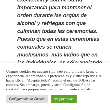
importancia para mantener el
orden durante las orgías de
alcohol y refriegas con que
culminan todas las ceremonias.
Puesto que en estas ceremonias
comunales se reúnen
muchísimos más indios que en
las individuales, es sólo apelando
a la santidad y autoridad de los
Usamos cookies en nuestro sitio web para brindarle la mejor
experiencia, recordando sus preferencias y visitas repetidas. Al
bastones que puede mantenerse
hacer clic en "Aceptar todas", acepta el uso de TODAS las
cookies. Sin embargo, puede visitar "Configuración de
siquiera el más remoto parecido
cookies" para proporcionar un consentimiento controlado.
de orden social necesario para
Configuración de Cookies
Aceptar todas
impedir crímenes y violaciones.
Por lo tanto, hay cierto motivo