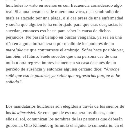
huicholes lo visto en sueños es con frecuencia considerado algo
real. Si a una persona se le muere una vaca, o su sembradío de
maíz es atacado por una plaga, o si cae presa de una enfermedad
y sueña que alguien le ha embrujado para que esas desgracias le
sucedan, entonces eso basta para saber la causa de dichos
perjuicios. No pasará tiempo en buscar venganza, ya sea en una
riña en alguna borrachera o por medio de los poderes de un
mara’akame
que contrarreste el embrujo. Soñar hace posible ver,
también, el futuro. Suele suceder que una persona cae de una
mula u otra regresa imprevistamente a su casa después de un
periodo de ausencia y entonces alguien cercano dice:
“Anoche
soñé que eso te pasaría; ya sabía que regresarías porque lo he
soñado”.
Los mandatarios huicholes son elegidos a través de los sueños de
los
kawiterutsixi
. Se cree que de esa manera los dioses, entre
ellos el sol, comunican los nombres de las personas que deberán
gobernar. Otto Klinenberg formuló el siguiente comentario, en el