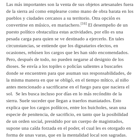
Las más importantes son la venta de sus objetos artesanales fuera
de la sierra así como emplearse como mano de obra barata en los
pueblos y ciudades cercanos a su territorio. Otra opción es
[16]
convertirse en músico, en mariachero.
El desempeño de un
puesto político obstaculiza estas actividades, por ello es una
pesada carga para quien se ve destinado a ejercerlo. En tales
circunstancias, se entiende que los dignatarios electos, en
ocasiones, rehúsen los cargos que les han sido encomendados.
Pero, después de todo, no pueden negarse al designio de los
dioses. Se envía a los topiles o policías salientes a buscarles
donde se encuentren para que asuman sus responsabilidades, de
la misma manera en que se obligó, en el tiempo mítico, al niño
antes mencionado a sacrificarse en el fuego para que naciera el
sol. Se les busca incluso por días en lo más recóndito de la
sierra. Suele suceder que llegan a traerlos maniatados. Esto
explica que los cargos políticos, entre los huicholes, sean una
especie de penitencia, de sacrificio, en tanto que la posibilidad
de un orden social, presidido por un cuerpo de magistrados,
supone una caída forzada en el poder, el cual les es otorgado en
forma de unas varas, que en la mentalidad local son sagradas.