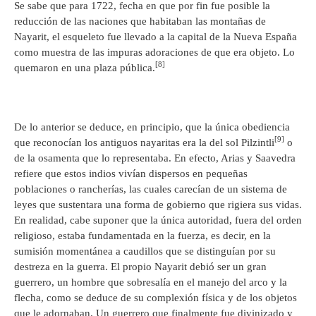
Se sabe que para 1722, fecha en que por fin fue posible la
reducción de las naciones que habitaban las montañas de
Nayarit, el esqueleto fue llevado a la capital de la Nueva España
como muestra de las impuras adoraciones de que era objeto. Lo
[8]
quemaron en una plaza pública.
De lo anterior se deduce, en principio, que la única obediencia
[9]
que reconocían los antiguos nayaritas era la del sol Pilzintli
o
de la osamenta que lo representaba. En efecto, Arias y Saavedra
refiere que estos indios vivían dispersos en pequeñas
poblaciones o rancherías, las cuales carecían de un sistema de
leyes que sustentara una forma de gobierno que rigiera sus vidas.
En realidad, cabe suponer que la única autoridad, fuera del orden
religioso, estaba fundamentada en la fuerza, es decir, en la
sumisión momentánea a caudillos que se distinguían por su
destreza en la guerra. El propio Nayarit debió ser un gran
guerrero, un hombre que sobresalía en el manejo del arco y la
flecha, como se deduce de su complexión física y de los objetos
que le adornaban. Un guerrero que finalmente fue divinizado y