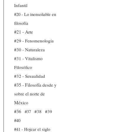
Infantil
#20 - Lo inenseñable en
filosofía
#21 - Arte
#29 - Fenomenología
#30 - Naturaleza
#31 - Vitalismo
Filosófico
#32 - Sexualidad
#35 - Filosofía desde y
sobre el norte de
México
#36
#37
#38
#39
#40
#41 - Hojear el siglo