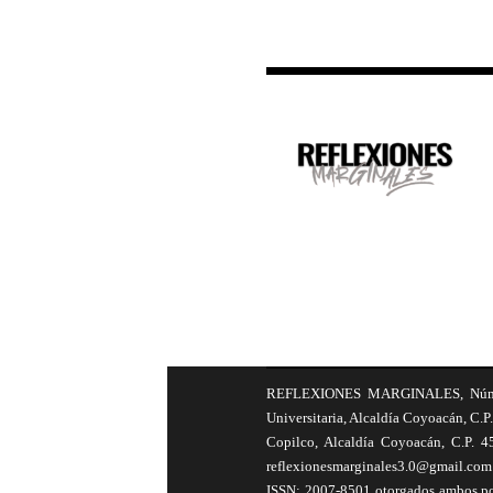
REFLEXIONES MARGINALES, Número 8
Universitaria, Alcaldía Coyoacán, C.P.
Copilco, Alcaldía Coyoacán, C.P. 4
reflexionesmarginales3.0@gmail.com 
ISSN: 2007-8501 otorgados ambos por 