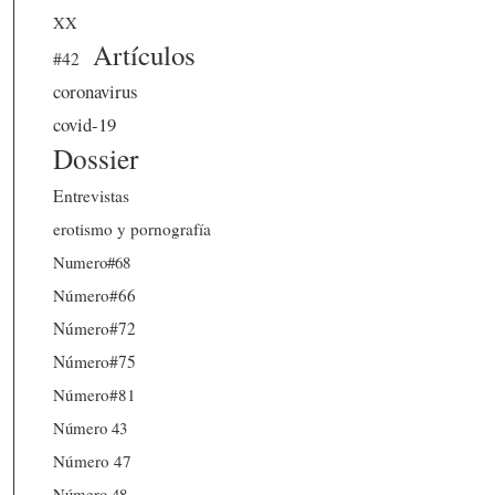
XX
Artículos
#42
coronavirus
covid-19
Dossier
Entrevistas
erotismo y pornografía
Numero#68
Número#66
Número#72
Número#75
Número#81
Número 43
Número 47
Número 48