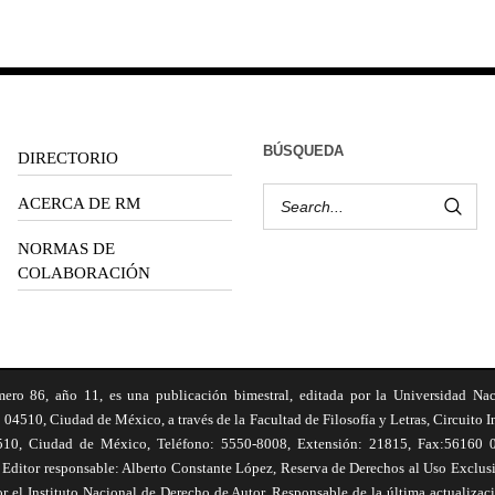
BÚSQUEDA
DIRECTORIO
ACERCA DE RM
NORMAS DE
COLABORACIÓN
6, año 11, es una publicación bimestral, editada por la Universidad Na
 04510, Ciudad de México, a través de la Facultad de Filosofía y Letras, Circuito In
510, Ciudad de México, Teléfono: 5550-8008, Extensión: 21815, Fax:56160 047
Editor responsable: Alberto Constante López, Reserva de Derechos al Uso Excl
el Instituto Nacional de Derecho de Autor. Responsable de la última actualizac