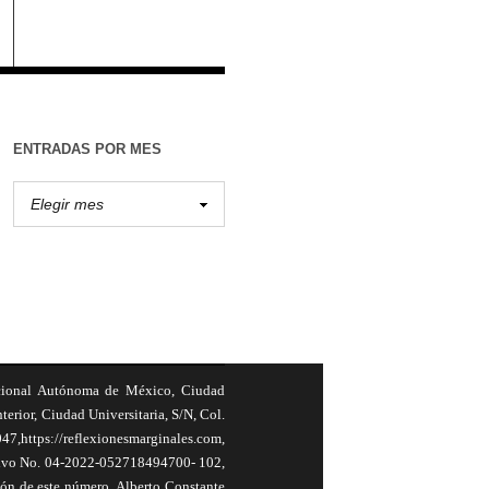
ENTRADAS POR MES
cional Autónoma de México, Ciudad
terior, Ciudad Universitaria, S/N, Col.
,https://reflexionesmarginales.com,
usivo No. 04-2022-052718494700- 102,
ión de este número, Alberto Constante