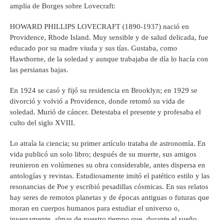
amplia de Borges sobre Lovecraft:
HOWARD PHILLIPS LOVECRAFT (1890-1937) nació en
Providence, Rhode Island. Muy sensible y de salud delicada, fue
educado por su madre viuda y sus tías. Gustaba, como
Hawthorne, de la soledad y aunque trabajaba de día lo hacía con
las persianas bajas.
En 1924 se casó y fijó su residencia en Brooklyn; en 1929 se
divorció y volvió a Providence, donde retomó su vida de
soledad. Murió de cáncer. Detestaba el presente y profesaba el
culto del siglo XVIII.
Lo atraía la ciencia; su primer artículo trataba de astronomía. En
vida publicó un solo libro; después de su muerte, sus amigos
reunieron en volúmenes su obra considerable, antes dispersa en
antologías y revistas. Estudiosamente imitó el patético estilo y las
resonancias de Poe y escribió pesadillas cósmicas. En sus relatos
hay seres de remotos planetas y de épocas antiguas o futuras que
moran en cuerpos humanos para estudiar el universo o,
inversamente, almas de nuestro tiempo que, durante el sueño,