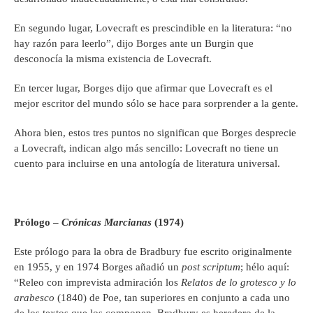
En segundo lugar, Lovecraft es prescindible en la literatura: “no
hay razón para leerlo”, dijo Borges ante un Burgin que
desconocía la misma existencia de Lovecraft.
En tercer lugar, Borges dijo que afirmar que Lovecraft es el
mejor escritor del mundo sólo se hace para sorprender a la gente.
Ahora bien, estos tres puntos no significan que Borges desprecie
a Lovecraft, indican algo más sencillo: Lovecraft no tiene un
cuento para incluirse en una antología de literatura universal.
Pr
ó
logo
–
Cr
ó
nicas Marcianas
(1974)
Este prólogo para la obra de Bradbury fue escrito originalmente
en 1955, y en 1974 Borges añadió un
post scriptum
; hélo aquí:
“Releo con imprevista admiración los
Relatos de lo grotesco y lo
arabesco
(1840) de Poe, tan superiores en conjunto a cada uno
de los textos que los componen. Bradbury es heredero de la