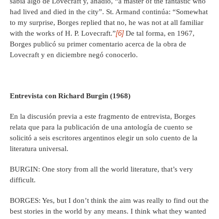
sabía algo de Lovecraft y, añadió, “a master of the fantastic who
had lived and died in the city”. St. Armand continúa: “Somewhat
to my surprise, Borges replied that no, he was not at all familiar
[6]
with the works of H. P. Lovecraft.”
De tal forma, en 1967,
Borges publicó su primer comentario acerca de la obra de
Lovecraft y en diciembre negó conocerlo.
Entrevista con Richard Burgin (1968)
En la discusión previa a este fragmento de entrevista, Borges
relata que para la publicación de una antología de cuento se
solicitó a seis escritores argentinos elegir un solo cuento de la
literatura universal.
BURGIN: One story from all the world literature, that’s very
difficult.
BORGES: Yes, but I don’t think the aim was really to find out the
best stories in the world by any means. I think what they wanted