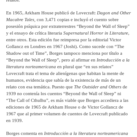
En 1965, Arkham House publicó de Lovecraft:
Dagon and Other
Macabre Tales,
con 3,471 copias e incluyó el cuento sobre
posesión psíquica por extraterrestres “Beyond the Wall of Sleep”
y el ensayo de crítica literaria
Supernatural Horror in Literature
,
entre otros. Esta edición fue reimpresa por la editorial Victor
Gollancz en Londres en 1967 (Joshi). Como sucede con “The
Shadow out of Time”, Borges tampoco menciona por título a
“Beyond the Wall of Sleep”, pero al afirmar en
Introducci
ó
n a la
literatura norteamericana
en plural que “en sus relatos”
Lovecraft trata el tema de alienígenas que habitan la mente de
humanos, evidencia que sabía de la existencia de más de un
relato con esa temática. Puesto que
The Outsider and Others
de
1939 no contenía los cuentos “Beyond the Wall of Sleep” ni
“The Call of Cthulhu”, es más viable que Borges accediera a las
ediciones de 1965 de Arkham House o de Victor Gollancz de
1967 que al primer volumen de cuentos de Lovecraft publicado
en 1939.
Borges comenta en
Introducci
ó
n a la literatura norteamericana