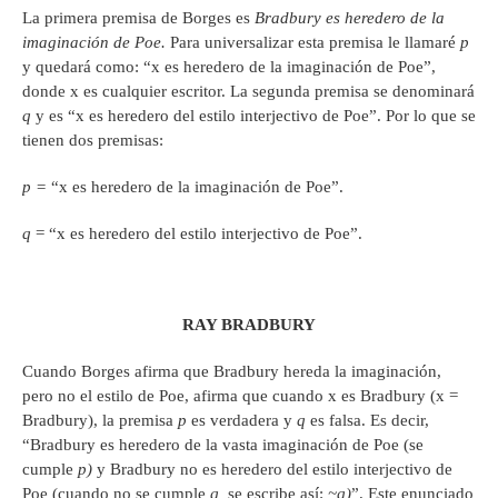
La primera premisa de Borges es
Bradbury es heredero de la
imaginaci
ó
n de Poe.
Para universalizar esta premisa le llamaré
p
y quedará como: “x es heredero de la imaginación de Poe”,
donde x es cualquier escritor. La segunda premisa se denominará
q
y es “x es heredero del estilo interjectivo de Poe”. Por lo que se
tienen dos premisas:
p =
“x es heredero de la imaginación de Poe”.
q
= “x es heredero del estilo interjectivo de Poe”.
RAY BRADBURY
Cuando Borges afirma que Bradbury hereda la imaginación,
pero no el estilo de Poe, afirma que cuando x es Bradbury (x =
Bradbury), la premisa
p
es verdadera y
q
es falsa. Es decir,
“Bradbury es heredero de la vasta imaginación de Poe (se
cumple
p)
y Bradbury no es heredero del estilo interjectivo de
Poe (cuando no se cumple
q,
se escribe así:
~q)
”. Este enunciado