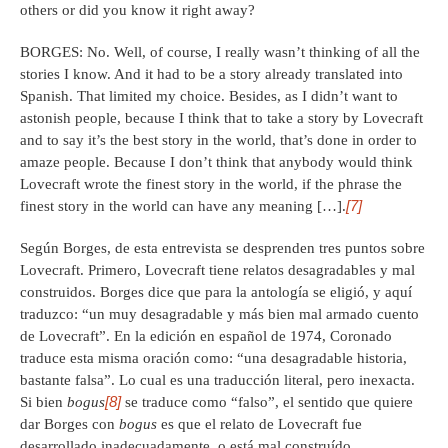
others or did you know it right away?
BORGES: No. Well, of course, I really wasn’t thinking of all the
stories I know. And it had to be a story already translated into
Spanish. That limited my choice. Besides, as I didn’t want to
astonish people, because I think that to take a story by Lovecraft
and to say it’s the best story in the world, that’s done in order to
amaze people. Because I don’t think that anybody would think
Lovecraft wrote the finest story in the world, if the phrase the
[7]
finest story in the world can have any meaning […].
Según Borges, de esta entrevista se desprenden tres puntos sobre
Lovecraft. Primero, Lovecraft tiene relatos desagradables y mal
construidos. Borges dice que para la antología se eligió, y aquí
traduzco: “un muy desagradable y más bien mal armado cuento
de Lovecraft”. En la edición en español de 1974, Coronado
traduce esta misma oración como: “una desagradable historia,
bastante falsa”. Lo cual es una traducción literal, pero inexacta.
[8]
Si bien
bogus
se traduce como “falso”, el sentido que quiere
dar Borges con
bogus
es que el relato de Lovecraft fue
desarrollado inadecuadamente, o está mal construído.