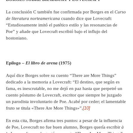
La conclusión C también fue confirmada por Borges en el
Curso
de literatura norteamericana
cuando dice que Lovecraft:
“Estudiosamente imitó el patético estilo y las resonancias de
Poe” y añade que Lovecraft escribió bajo el influjo del
bostoniano.
Ep
í
logo –
El libro de arena
(1975)
Aquí dice Borges sobre su cuento “There are More Things”
dedicado a la memoria a Lovecraft: “El destino, que según es
fama, es inescrutable, no me dejó en paz hasta que perpetré un
cuento póstumo de Lovecraft, escritor que siempre he juzgado
un parodista involuntario de Poe. Acabé por ceder; el lamentable
[10]
fruto se titula «There Are More Things»”.
En esta cita, Borges afirma tres puntos: a pesar de la influencia
de Poe, Lovecraft no fue buen alumno, Borges quería escribir
à