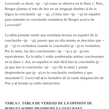
Lovecraft, es decir, ~(
p
·
~q)
como se observa en la línea 1. Pero,
Borges plantea el reto de leer en un lenguaje distinto al de la
lógica la conclusión ~(
p
·
~q).
¿Cómo leer ~(
p
·
~q)
en español
para entender la conclusión verdadera de Borges acerca de
Lovecraft?
La tabla permite omitir una enredada lectura en español de la
conclusión ~(
p
·
~q)
, puesto que en ella misma se descubre que ~
(
p
·
~q)
es verdadera cuando la conclusión (
p
·
q
) es verdadera.
Por lo tanto, las dos conclusiones ~(
p
·
~q)
y (
p
·
q
) son
equivalentes. En la tabla 1 están sombreadas ambas conclusiones
en la línea 1. Así, en español es más fácil leer la conclusión (
p
·
q
) que leer la conclusión ~(
p
·
~q)
. De la tabla 1 puede
desprenderse que (
p
·
q
) es la conclusión verdadera y que
denominé C:
Lovecraft
s
í
es heredero de la vasta imaginaci
ó
n de
Poe y
s
í
hereda su estilo interjectivo.
TABLA 1. TABLA DE VERDAD DE LA OPINI
Ó
N DE
BORGES SOBRE BRADBURY Y LOVECRAFT