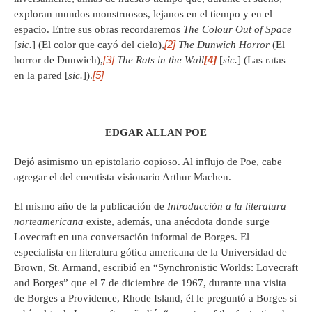
exploran mundos monstruosos, lejanos en el tiempo y en el
espacio. Entre sus obras recordaremos
The Colour Out of Space
[2]
[
sic.
] (El color que cayó del cielo),
The Dunwich Horror
(El
[3]
[4]
horror de Dunwich),
The Rats in the Wall
[
sic.
] (Las ratas
[5]
en la pared [
sic.
]).
EDGAR ALLAN POE
Dejó asimismo un epistolario copioso. Al influjo de Poe, cabe
agregar el del cuentista visionario Arthur Machen.
El mismo año de la publicación de
Introducci
ó
n a la literatura
norteamericana
existe, además, una anécdota donde surge
Lovecraft en una conversación informal de Borges. El
especialista en literatura gótica americana de la Universidad de
Brown, St. Armand, escribió en “Synchronistic Worlds: Lovecraft
and Borges” que el 7 de diciembre de 1967, durante una visita
de Borges a Providence, Rhode Island, él le preguntó a Borges si