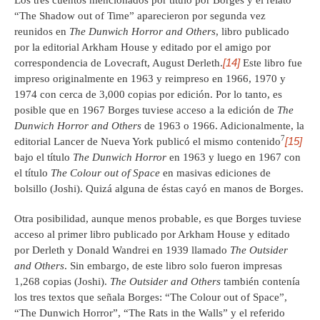
“The Shadow out of Time” aparecieron por segunda vez
reunidos en
The Dunwich Horror and Others
, libro publicado
por la editorial Arkham House y editado por el amigo por
[14]
correspondencia de Lovecraft, August Derleth.
Este libro fue
impreso originalmente en 1963 y reimpreso en 1966, 1970 y
1974 con cerca de 3,000 copias por edición. Por lo tanto, es
posible que en 1967 Borges tuviese acceso a la edición de
The
Dunwich Horror and Others
de 1963 o 1966. Adicionalmente, la
7
[15]
editorial Lancer de Nueva York publicó el mismo contenido
bajo el título
The Dunwich Horror
en 1963 y luego en 1967 con
el título
The Colour out of Space
en masivas ediciones de
bolsillo (Joshi). Quizá alguna de éstas cayó en manos de Borges.
Otra posibilidad, aunque menos probable, es que Borges tuviese
acceso al primer libro publicado por Arkham House y editado
por Derleth y Donald Wandrei en 1939 llamado
The Outsider
and Others
. Sin embargo, de este libro solo fueron impresas
1,268 copias (Joshi).
The Outsider and Others
también contenía
los tres textos que señala Borges: “The Colour out of Space”,
“The Dunwich Horror”, “The Rats in the Walls” y el referido