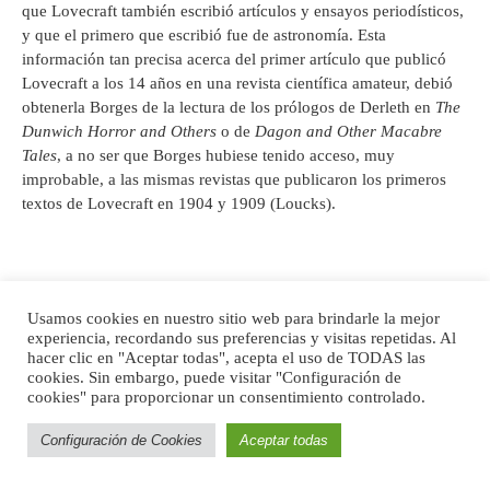
que Lovecraft también escribió artículos y ensayos periodísticos,
y que el primero que escribió fue de astronomía. Esta
información tan precisa acerca del primer artículo que publicó
Lovecraft a los 14 años en una revista científica amateur, debió
obtenerla Borges de la lectura de los prólogos de Derleth en
The
Dunwich Horror and Others
o de
Dagon and Other Macabre
Tales
, a no ser que Borges hubiese tenido acceso, muy
improbable, a las mismas revistas que publicaron los primeros
textos de Lovecraft en 1904 y 1909 (Loucks).
¿
Qu
é
opinaba Borges sobre Lovecraft?
Usamos cookies en nuestro sitio web para brindarle la mejor
experiencia, recordando sus preferencias y visitas repetidas. Al
hacer clic en "Aceptar todas", acepta el uso de TODAS las
cookies. Sin embargo, puede visitar "Configuración de
Enseguida transcribo una síntesis de la opinión de Borges sobre
cookies" para proporcionar un consentimiento controlado.
la obra literaria de Lovecraft:
Configuración de Cookies
Aceptar todas
Fue influido por Poe (Borges, Prólogo) y Machen (Borges y
Zemborain).