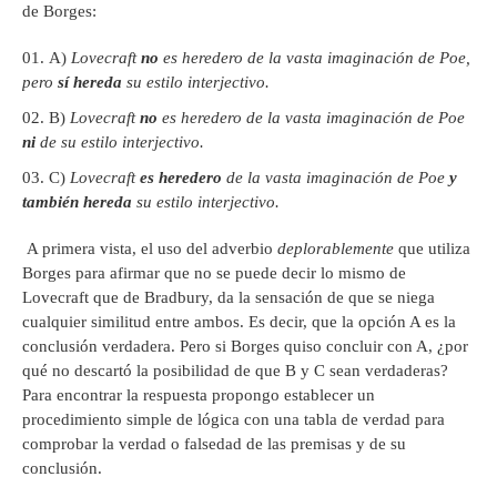
de Borges:
A)
Lovecraft
no
es heredero de la vasta imaginaci
ó
n de Poe,
pero
s
í hereda
su estilo interjectivo.
B)
Lovecraft
no
es heredero de la vasta imaginaci
ó
n de Poe
ni
de su estilo interjectivo.
C)
Lovecraft
es
heredero
de la vasta imaginaci
ó
n de Poe
y
tambi
én hereda
su estilo interjectivo.
A primera vista, el uso del adverbio
deplorablemente
que utiliza
Borges para afirmar que no se puede decir lo mismo de
Lovecraft que de Bradbury, da la sensación de que se niega
cualquier similitud entre ambos. Es decir, que la opción A es la
conclusión verdadera. Pero si Borges quiso concluir con A, ¿por
qué no descartó la posibilidad de que B y C sean verdaderas?
Para encontrar la respuesta propongo establecer un
procedimiento simple de lógica con una tabla de verdad para
comprobar la verdad o falsedad de las premisas y de su
conclusión.