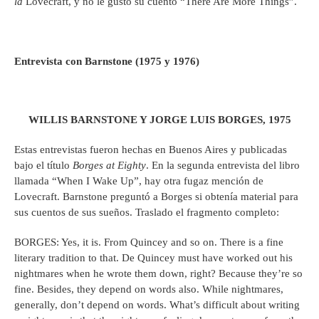
la
Lovecraft, y no le gustó su cuento “There Are More Things”.
Entrevista con Barnstone (1975 y 1976)
WILLIS BARNSTONE Y JORGE LUIS BORGES, 1975
Estas entrevistas fueron hechas en Buenos Aires y publicadas
bajo el título
Borges at Eighty
. En la segunda entrevista del libro
llamada “When I Wake Up”, hay otra fugaz mención de
Lovecraft. Barnstone preguntó a Borges si obtenía material para
sus cuentos de sus sueños. Traslado el fragmento completo:
BORGES: Yes, it is. From Quincey and so on. There is a fine
literary tradition to that. De Quincey must have worked out his
nightmares when he wrote them down, right? Because they’re so
fine. Besides, they depend on words also. While nightmares,
generally, don’t depend on words. What’s difficult about writing