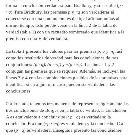
forma la conclusión verdadera para Bradbury, y se escribe (
p
·
~q
). Para Bradbury, las premisas
p
y
~q
son verdaderas al
conectarse con una conjunción, es decir, al afirmar ambas al
mismo tiempo. Esto puede verse en la línea 2 de la tabla de
verdad (tabla 1) con un recuadro sombreado que identifica a la
premisa con una V de verdadera.
La tabla 1 presenta los valores para las premisas
p
,
q
y
~q
; así
como los resultados de verdad para las conclusiones de tres
conjunciones:
(p
·
q)
,
(p
·
~q)
y
~(p
·
~q)
. Las líneas 1 y 2
conjugan las premisas que se requiere. Además, se incluyen las
líneas 3 y 4 con las combinaciones posibles de las premisas para
identificar si en algún otro caso pueden ser verdaderas las
conclusiones.
Por lo tanto, tenemos tres maneras de representar lógicamente las
tres conclusiones de Borges en la tabla de verdad: la conclusión
A es equivalente a concluir que (
~p ·
q
) es verdadera; la
conclusión B a que (
~p · ~q
) es verdadera; y la conclusión C a
que (
p
·
q
) es verdadera. Enseguida presento las conclusiones