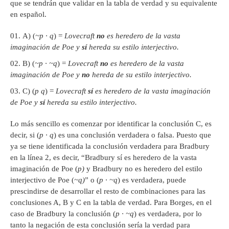
que se tendrán que validar en la tabla de verdad y su equivalente
en español.
A) (
~p ·
q
) =
Lovecraft
no
es heredero de la vasta
imaginaci
ó
n de Poe y
s
í
hereda su estilo interjectivo.
B) (
~p · ~q
) =
Lovecraft
no
es heredero de la vasta
imaginaci
ó
n de Poe y
no
hereda de su estilo interjectivo.
C) (
p
q
) =
Lovecraft
s
í
es heredero de la vasta imaginaci
ó
n
de Poe y
s
í
hereda su estilo interjectivo.
Lo más sencillo es comenzar por identificar la conclusión C, es
decir, si (
p
·
q
) es una conclusión verdadera o falsa. Puesto que
ya se tiene identificada la conclusión verdadera para Bradbury
en la línea 2, es decir, “Bradbury sí es heredero de la vasta
imaginación de Poe (
p)
y Bradbury no es heredero del estilo
interjectivo de Poe (
~q)
” o (
p
· ~q
) es verdadera, puede
prescindirse de desarrollar el resto de combinaciones para las
conclusiones A, B y C en la tabla de verdad. Para Borges, en el
caso de Bradbury la conclusión (
p
· ~q
) es verdadera, por lo
tanto la negación de esta conclusión sería la verdad para