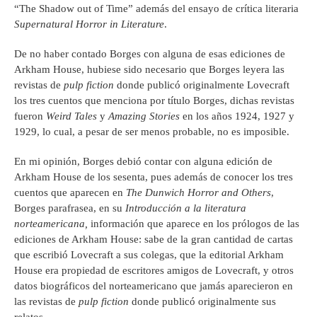
“The Shadow out of Time” además del ensayo de crítica literaria
Supernatural Horror in Literature
.
De no haber contado Borges con alguna de esas ediciones de
Arkham House, hubiese sido necesario que Borges leyera las
revistas de
pulp fiction
donde publicó originalmente Lovecraft
los tres cuentos que menciona por título Borges, dichas revistas
fueron
Weird Tales
y
Amazing Stories
en los años 1924, 1927 y
1929, lo cual, a pesar de ser menos probable, no es imposible.
En mi opinión, Borges debió contar con alguna edición de
Arkham House de los sesenta, pues además de conocer los tres
cuentos que aparecen en
The Dunwich Horror and Others
,
Borges parafrasea, en su
Introducci
ó
n a la literatura
norteamericana,
información que aparece en los prólogos de las
ediciones de Arkham House: sabe de la gran cantidad de cartas
que escribió Lovecraft a sus colegas, que la editorial Arkham
House era propiedad de escritores amigos de Lovecraft, y otros
datos biográficos del norteamericano que jamás aparecieron en
las revistas de
pulp fiction
donde publicó originalmente sus
relatos.