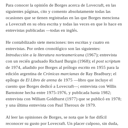
Para conocer la opinión de Borges acerca de Lovecraft, en las
siguientes páginas, cito y comento absolutamente todas las
ocasiones que se tienen registradas en las que Borges menciona
a Lovecraft en su obra escrita y todas las veces en que lo hace en
entrevistas publicadas —todas en inglés.
He contabilizado siete menciones: tres escritas y cuatro en
entrevistas. Por orden cronológico son las siguientes:
Introducci
ó
n a la literatura norteamericana
(1967); entrevista
con un recién graduado Richard Burgin (1968); el
post scriptum
de 1974, añadido por Borges al prólogo escrito en 1955 para la
edición argentina de
Cr
ó
nicas marcianas
de Ray Bradbury; el
epílogo de
El Libro de arena
de 1975 —libro que incluye el
cuento que Borges dedicó a Lovecraft—; entrevista con Willis
Barnstone hecha entre 1975-1976, y publicada hasta 1982;
entrevista con William Goldhurst (1977) que se publicó en 1978;
y una última entrevista con Paul Theroux de 1979.
Al leer las opiniones de Borges, se nota que le fue difícil
reconocer su gusto por Lovecraft. Un placer culposo, sin duda,