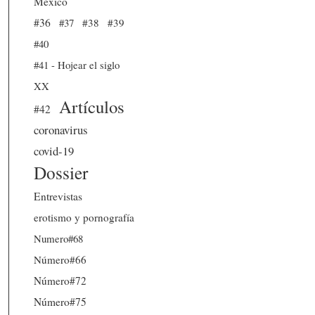
México
#36
#37
#38
#39
#40
#41 - Hojear el siglo
XX
Artículos
#42
coronavirus
covid-19
Dossier
Entrevistas
erotismo y pornografía
Numero#68
Número#66
Número#72
Número#75