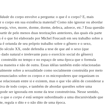
lidade
do corpo envolve a pergunta: o que é o corpo? E, mais
 o corpo em sua existência material? Como não ignorar ou abordar
deseja, vive, morre, dorme, dorme, defeca, adoece, etc.? Essa questão
partir de pelo menos duas teorizações anteriores, das quais ela parte
s é o que foi elaborado por Michel Foucault em seu trabalho sobre a
ra é oriunda de seu próprio trabalho sobre o gênero e o sexo,
do século XX, onde defendia a tese de que até o sexo (que
ado natural e irrelevante para o exercício social do gênero)
e construído no tempo e no espaço de uma época que o formula
ma maneira e não de outra. Essas idéias também estão relacionadas
cialmente sobre a sexualidade como socialmente construída por meio
 enunciados sobre os corpos e os micropoderes que organizam os
e relacionam entre si e existem, mas o que vão além de considerar a
tiva de todo corpo, e também de abordar questões sobre uma
pode ser ignorada em nome da tese construtivista. Nesse sentido,
e o que
o corpo
é
está sempre subordinado a uma discursividade que
te, regula o dito e o não dito de uma época.