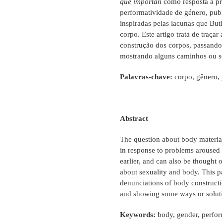
que importan
como resposta a pr
performatividade de género, pu
inspiradas pelas lacunas que But
corpo. Este artigo trata de traça
construção dos corpos, passando
mostrando alguns caminhos ou so
Palavras-chave:
corpo, gênero, 
Abstract
The question about body material
in response to problems aroused
earlier, and can also be thought 
about sexuality and body. This pa
denunciations of body construct
and showing some ways or solutio
Keywords:
body, gender, perform