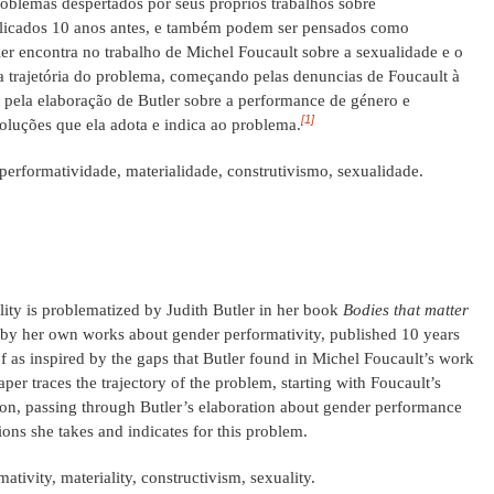
oblemas despertados por seus próprios trabalhos sobre
blicados 10 anos antes, e também podem ser pensados como
ler encontra no trabalho de Michel Foucault sobre a sexualidade e o
r a trajetória do problema, começando pelas denuncias de Foucault à
 pela elaboração de Butler sobre a performance de género e
[1]
luções que ela adota e indica ao problema.
performatividade, materialidade, construtivismo, sexualidade.
ity is problematized by Judith Butler in her book
Bodies that matter
 by her own works about gender performativity, published 10 years
of as inspired by the gaps that Butler found in Michel Foucault’s work
per traces the trajectory of the problem, starting with Foucault’s
ion, passing through Butler’s elaboration about gender performance
ns she takes and indicates for this problem.
ativity, materiality, constructivism, sexuality.