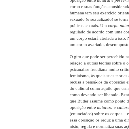
oposição entre
natural e pervert
corpo e suas funções considera
humana tem seu exercício orienta
sexuado (e sexualizado) se torn
práticas sexuais. Um
corpo natu
regulado de acordo com uma co
um corpo estará atrelada a isso.
um corpo avariado, descomposto,
O giro que pode ser percebido n
relação a outras teorias sobre 
psicanálise freudiana muito crit
feminismo, às quais suas teorias
recusa a pensá-los da oposição 
do cultural como aquilo que esm
como devendo ser liberado. Exata
que Butler assume como ponto de
oposição entre
natureza e cultur
(enunciados) sobre os corpos – e
essa oposição os reduz a uma din
nisto, regula e normatiza suas aç