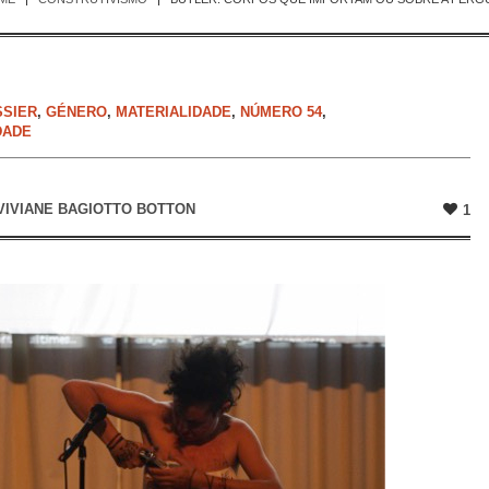
SSIER
,
GÉNERO
,
MATERIALIDADE
,
NÚMERO 54
,
DADE
VIVIANE BAGIOTTO BOTTON
1