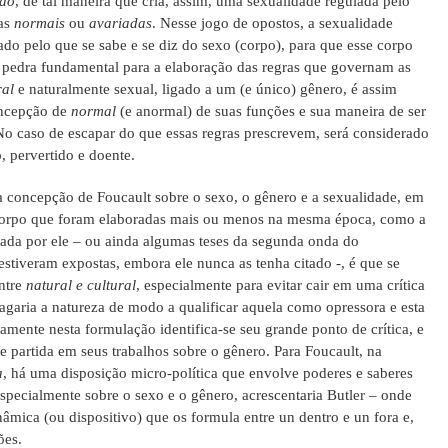
ido
, de tal maneira que cria, assim, uma sexualidade regulada pelo
das
normais
ou
avariadas
. Nesse jogo de opostos, a sexualidade
do pelo que se sabe e se diz do sexo (corpo), para que esse corpo
a pedra fundamental para a elaboração das regras que governam as
ral
e naturalmente sexual, ligado a um (e único) gênero, é assim
ncepção de
normal
(e anormal) de suas funções e sua maneira de ser
 No caso de escapar do que essas regras prescrevem, será considerado
 pervertido e doente.
a concepção de Foucault sobre o sexo, o gênero e a sexualidade, em
o corpo que foram elaboradas mais ou menos na mesma época, como a
icada por ele – ou ainda algumas teses da segunda onda do
 estiveram expostas, embora ele nunca as tenha citado -, é que se
entre
natural e cultural
, especialmente para evitar cair em uma crítica
agaria a natureza de modo a qualificar aquela como opressora e esta
mente nesta formulação identifica-se seu grande ponto de crítica, e
 partida em seus trabalhos sobre o gênero. Para Foucault, na
a
, há uma disposição micro-política que envolve poderes e saberes
specialmente sobre o sexo e o gênero, acrescentaria Butler – onde
âmica (ou dispositivo) que os formula entre un dentro e un fora e,
ões.