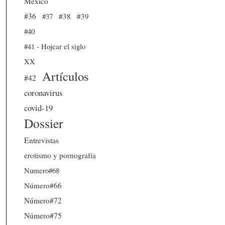
México
#36
#37
#38
#39
#40
#41 - Hojear el siglo
XX
Artículos
#42
coronavirus
covid-19
Dossier
Entrevistas
erotismo y pornografía
Numero#68
Número#66
Número#72
Número#75