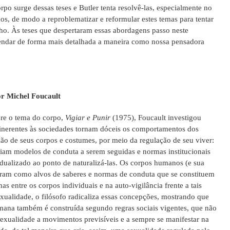
rpo surge dessas teses e Butler tenta resolvê-las, especialmente no
hos, de modo a reproblematizar e reformular estes temas para tentar
o. Às teses que despertaram essas abordagens passo neste
ndar de forma mais detalhada a maneira como nossa pensadora
or Michel Foucault
bre o tema do corpo,
Vigiar e Punir
(1975), Foucault investigou
 inerentes às sociedades tornam dóceis os comportamentos dos
ão de seus corpos e costumes, por meio da regulação de seu viver:
riam modelos de conduta a serem seguidas e normas institucionais
dualizado ao ponto de naturalizá-las. Os corpos humanos (e sua
guram como alvos de saberes e normas de conduta que se constituem
as entre os corpos individuais e na auto-vigilância frente a tais
xualidade, o filósofo radicaliza essas concepções, mostrando que
mana também é construída segundo regras sociais vigentes, que não
sexualidade a movimentos previsíveis e a sempre se manifestar na