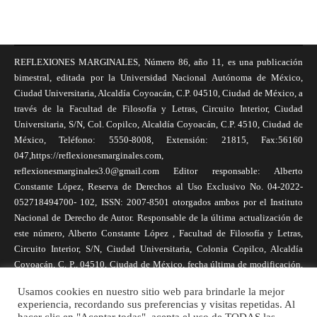
REFLEXIONES MARGINALES, Número 86, año 11, es una publicación
bimestral, editada por la Universidad Nacional Autónoma de México,
Ciudad Universitaria, Alcaldía Coyoacán, C.P. 04510, Ciudad de México, a
través de la Facultad de Filosofía y Letras, Circuito Interior, Ciudad
Universitaria, S/N, Col. Copilco, Alcaldía Coyoacán, C.P. 4510, Ciudad de
México, Teléfono: 5550-8008, Extensión: 21815, Fax:56160
047,https://reflexionesmarginales.com,
reflexionesmarginales3.0@gmail.com Editor responsable: Alberto
Constante López, Reserva de Derechos al Uso Exclusivo No. 04-2022-
052718494700- 102, ISSN: 2007-8501 otorgados ambos por el Instituto
Nacional de Derecho de Autor. Responsable de la última actualización de
este número, Alberto Constante López , Facultad de Filosofía y Letras,
Circuito Interior, S/N, Ciudad Universitaria, Colonia Copilco, Alcaldía
Coyoacán, C. P., 04510, Ciudad de México, fecha última de modificación,
1 de abril de 2025. Las opiniones expresadas por los autores no
Usamos cookies en nuestro sitio web para brindarle la mejor
necesariamente reflejan la postura de la revista, ni de Universidad Nacional
experiencia, recordando sus preferencias y visitas repetidas. Al
Autónoma de México. Los autores son responsables de los contenidos de