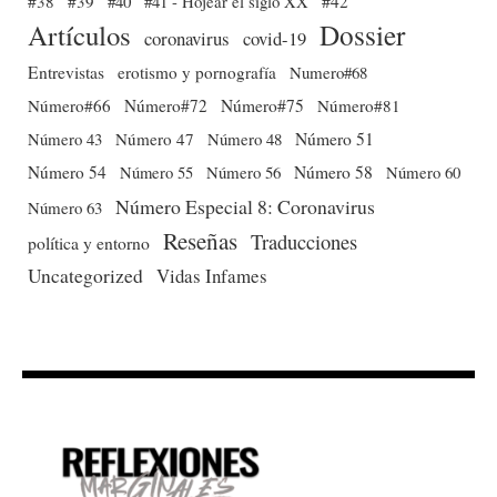
#38
#39
#40
#41 - Hojear el siglo XX
#42
Dossier
Artículos
coronavirus
covid-19
Entrevistas
erotismo y pornografía
Numero#68
Número#66
Número#72
Número#75
Número#81
Número 51
Número 43
Número 47
Número 48
Número 54
Número 56
Número 58
Número 60
Número 55
Número Especial 8: Coronavirus
Número 63
Reseñas
Traducciones
política y entorno
Uncategorized
Vidas Infames