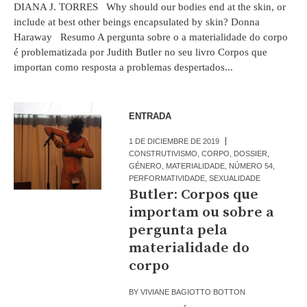
DIANA J. TORRES Why should our bodies end at the skin, or
include at best other beings encapsulated by skin? Donna
Haraway Resumo A pergunta sobre o a materialidade do corpo
é problematizada por Judith Butler no seu livro Corpos que
importan como resposta a problemas despertados...
ENTRADA
1 DE DICIEMBRE DE 2019
CONSTRUTIVISMO
,
CORPO
,
DOSSIER
,
GÉNERO
,
MATERIALIDADE
,
NÚMERO 54
,
PERFORMATIVIDADE
,
SEXUALIDADE
Butler: Corpos que
importam ou sobre a
pergunta pela
materialidade do
corpo
BY
VIVIANE BAGIOTTO BOTTON