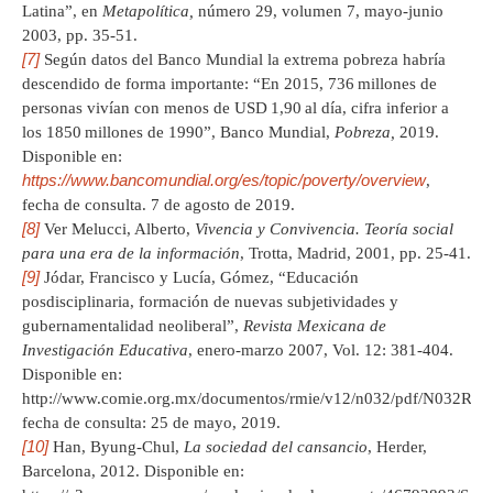
Latina”, en
Metapolítica,
número 29, volumen 7, mayo-junio
2003, pp. 35-51.
[7]
Según datos del Banco Mundial la extrema pobreza habría
descendido de forma importante: “En 2015, 736 millones de
personas vivían con menos de USD 1,90 al día, cifra inferior a
los 1850 millones de 1990”, Banco Mundial,
Pobreza,
2019.
Disponible en:
https://www.bancomundial.org/es/topic/poverty/overview
,
fecha de consulta. 7 de agosto de 2019.
[8]
Ver Melucci, Alberto,
Vivencia y Convivencia. Teoría social
para una era de la información
, Trotta, Madrid, 2001, pp. 25-41.
[9]
Jódar, Francisco y Lucía, Gómez, “Educación
posdisciplinaria, formación de nuevas subjetividades y
gubernamentalidad neoliberal”,
Revista Mexicana de
Investigación Educativa
, enero-marzo 2007, Vol. 12: 381-404.
Disponible en:
http://www.comie.org.mx/documentos/rmie/v12/n032/pdf/N032R.pd
fecha de consulta: 25 de mayo, 2019.
[10]
Han, Byung-Chul,
La sociedad del cansancio
, Herder,
Barcelona, 2012. Disponible en: