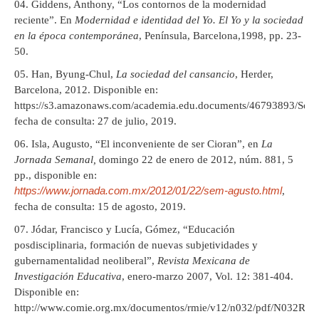
Giddens, Anthony, “Los contornos de la modernidad
reciente”. En
Modernidad e identidad del Yo. El Yo y la sociedad
en la época contemporánea
, Península, Barcelona,1998, pp. 23-
50.
Han, Byung-Chul,
La sociedad del cansancio
, Herder,
Barcelona, 2012. Disponible en:
https://s3.amazonaws.com/academia.edu.documents/46793893/Soci
fecha de consulta: 27 de julio, 2019.
Isla, Augusto, “El inconveniente de ser Cioran”, en
La
Jornada Semanal,
domingo 22 de enero de 2012, núm. 881, 5
pp., disponible en:
https://www.jornada.com.mx/2012/01/22/sem-agusto.html
,
fecha de consulta: 15 de agosto, 2019.
Jódar, Francisco y Lucía, Gómez, “Educación
posdisciplinaria, formación de nuevas subjetividades y
gubernamentalidad neoliberal”,
Revista Mexicana de
Investigación Educativa
, enero-marzo 2007, Vol. 12: 381-404.
Disponible en:
http://www.comie.org.mx/documentos/rmie/v12/n032/pdf/N032R.pd