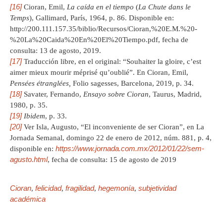
[16]
Cioran, Emil,
La caída en el tiempo
(
La Chute dans le
Temps
), Gallimard, París, 1964, p. 86. Disponible en:
http://200.111.157.35/biblio/Recursos/Cioran,%20E.M.%20-
%20La%20Caida%20En%20El%20Tiempo.pdf, fecha de
consulta: 13 de agosto, 2019.
[17]
Traducción libre, en el original: “Souhaiter la gloire, c’est
aimer mieux mourir méprisé qu’oublié”. En Cioran, Emil,
Pensées étranglées,
Folio sagesses, Barcelona, 2019, p. 34.
[18]
Savater, Fernando,
Ensayo sobre Cioran
, Taurus, Madrid,
1980, p. 35.
[19]
Ibidem
, p. 33.
[20]
Ver Isla, Augusto, “El inconveniente de ser Cioran”, en La
Jornada Semanal, domingo 22 de enero de 2012, núm. 881, p. 4,
https://www.jornada.com.mx/2012/01/22/sem-
disponible en:
agusto.html
, fecha de consulta: 15 de agosto de 2019
Cioran
felicidad
fragilidad
hegemonía
subjetividad
,
,
,
,
académica