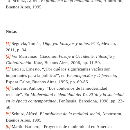
Schutz, Alfred,
El problema de la realidad social
, Amorrortu,
Buenos Aires, 1995.
Notas
[1]
Segovia, Tomás,
Digo yo. Ensayos y notas
, FCE, México,
2011, p. 34.
[2]
Ver Marramao, Giacomo,
Pasaje a Occidente. Filosofía y
Globalización
. Katz, Buenos Aires, 2006, pp. 11-59.
[3]
Laclau, Ernesto, “¿Por qué los significantes vacíos son
importantes para la política?”, en
Emancipación y Diferencia
,
Espasa Calpe, Buenos Aires, 1996, pp. 69-86.
[4]
Giddens, Anthony, “Los contornos de la modernidad
reciente”. En
Modernidad e identidad del Yo. El Yo y la sociedad
en la época contemporánea
, Península, Barcelona, 1998, pp. 23-
50.
[5]
Schutz, Alfred,
El problema de la realidad social
, Amorrortu,
Buenos Aires, 1995
.
[6]
Martín-Barbero, “Proyectos de modernidad en América