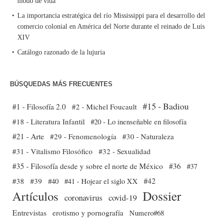
modo de vida
La importancia estratégica del río Mississippi para el desarrollo del
comercio colonial en América del Norte durante el reinado de Luis
XIV
Catálogo razonado de la lujuria
BÚSQUEDAS MÁS FRECUENTES
#15 - Badiou
#1 - Filosofía 2.0
#2 - Michel Foucault
#18 - Literatura Infantil
#20 - Lo inenseñable en filosofía
#21 - Arte
#29 - Fenomenología
#30 - Naturaleza
#31 - Vitalismo Filosófico
#32 - Sexualidad
#35 - Filosofía desde y sobre el norte de México
#36
#37
#38
#39
#40
#41 - Hojear el siglo XX
#42
Dossier
Artículos
coronavirus
covid-19
Entrevistas
erotismo y pornografía
Numero#68