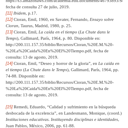
https://s3.amazonaws.com/academia.edu.documents/46793893/Soci
fecha de consulta 27 de julio, 2019.
[11]
Ibidem
, p.17.
[12]
Cioran, Emil, 1960, en Savater, Fernando,
Ensayo sobre
Cioran
, Taurus, Madrid, 1980, p. 25.
[13]
Cioran, Emil,
La caída en el tiempo
(
La Chute dans le
Temps
), Gallimard, París, 1964, p. 80. Disponible en:
http://200.111.157.35/biblio/Recursos/Cioran,%20E.M.%20-
%20La%20Caida%20En%20El%20Tiempo.pdf, fecha de
consulta: 13 de agosto, 2019.
[14]
Cioran, Emil, “Deseo y horror de la gloria”, en
La caída en
el tiempo
(
La Chute dans le Temps
), Gallimard, París, 1964, pp.
74-88. Disponible en:
http://200.111.157.35/biblio/Recursos/Cioran,%20E.M.%20-
%20La%20Caida%20En%20El%20Tiempo.pdf, fecha de
consulta: 13 de agosto, 2019.
[15]
Remedi, Eduardo, “Calidad y sufrimiento en la búsqueda
desbocada de la excelencia”, en Landesmann, Monique, (coord.)
Instituciones educativas. Instituyendo disciplinas e identidades
,
Juan Pablos, México, 2006, pp. 61-88.